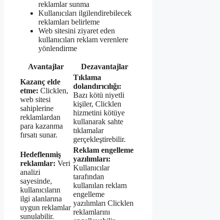
reklamlar sunma
Kullanıcıları ilgilendirebilecek
reklamları belirleme
Web sitesini ziyaret eden
kullanıcıları reklam verenlere
yönlendirme
Avantajlar
Dezavantajlar
Tıklama
Kazanç elde
dolandırıcılığı:
etme:
Clicklen,
Bazı kötü niyetli
web sitesi
kişiler, Clicklen
sahiplerine
hizmetini kötüye
reklamlardan
kullanarak sahte
para kazanma
tıklamalar
fırsatı sunar.
gerçekleştirebilir.
Reklam engelleme
Hedeflenmiş
yazılımları:
reklamlar:
Veri
Kullanıcılar
analizi
tarafından
sayesinde,
kullanılan reklam
kullanıcıların
engelleme
ilgi alanlarına
yazılımları Clicklen
uygun reklamlar
reklamlarını
sunulabilir.