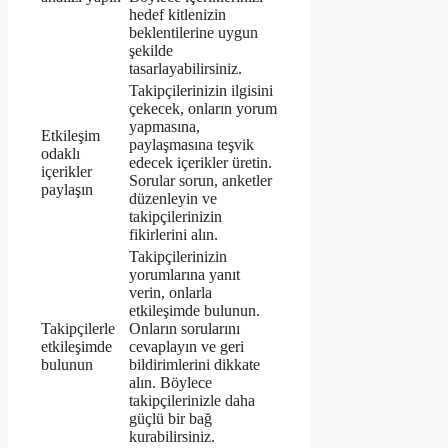
hedef kitlenizin
beklentilerine uygun
şekilde
tasarlayabilirsiniz.
Takipçilerinizin ilgisini
çekecek, onların yorum
yapmasına,
Etkileşim
paylaşmasına teşvik
odaklı
edecek içerikler üretin.
içerikler
Sorular sorun, anketler
paylaşın
düzenleyin ve
takipçilerinizin
fikirlerini alın.
Takipçilerinizin
yorumlarına yanıt
verin, onlarla
etkileşimde bulunun.
Takipçilerle
Onların sorularını
etkileşimde
cevaplayın ve geri
bulunun
bildirimlerini dikkate
alın. Böylece
takipçilerinizle daha
güçlü bir bağ
kurabilirsiniz.