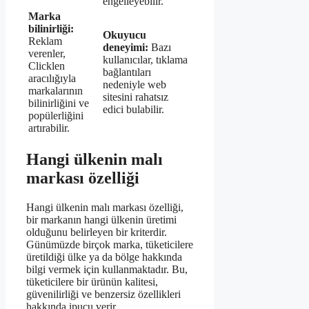
engelleyebilir.
Marka
bilinirliği:
Okuyucu
Reklam
deneyimi:
Bazı
verenler,
kullanıcılar, tıklama
Clicklen
bağlantıları
aracılığıyla
nedeniyle web
markalarının
sitesini rahatsız
bilinirliğini ve
edici bulabilir.
popülerliğini
artırabilir.
Hangi ülkenin malı
markası özelliği
Hangi ülkenin malı markası özelliği,
bir markanın hangi ülkenin üretimi
olduğunu belirleyen bir kriterdir.
Günümüzde birçok marka, tüketicilere
üretildiği ülke ya da bölge hakkında
bilgi vermek için kullanmaktadır. Bu,
tüketicilere bir ürünün kalitesi,
güvenilirliği ve benzersiz özellikleri
hakkında ipucu verir.