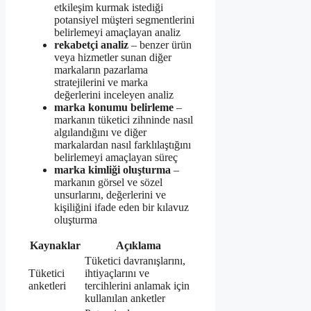
etkileşim kurmak istediği
potansiyel müşteri segmentlerini
belirlemeyi amaçlayan analiz
rekabetçi analiz
– benzer ürün
veya hizmetler sunan diğer
markaların pazarlama
stratejilerini ve marka
değerlerini inceleyen analiz
marka konumu belirleme
–
markanın tüketici zihninde nasıl
algılandığını ve diğer
markalardan nasıl farklılaştığını
belirlemeyi amaçlayan süreç
marka kimliği oluşturma
–
markanın görsel ve sözel
unsurlarını, değerlerini ve
kişiliğini ifade eden bir kılavuz
oluşturma
Kaynaklar
Açıklama
Tüketici davranışlarını,
Tüketici
ihtiyaçlarını ve
anketleri
tercihlerini anlamak için
kullanılan anketler