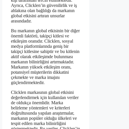
kişi tarafından tercih edilmektedir.
Ayrıca, Clicklen’in güvenilirlik ve iş
ahlakına olan bağlılığı da markanın
global etkisini artıran unsurlar
arasındadır.
Bu markanın global etkisinin bir diğer
önemli faktörü, takipçi kitlesi ve
etkileşim oranıdır. Clicklen, sosyal
medya platformlarında geniş bir
takipçi kitlesine sahiptir ve bu kitlenin
aktif olarak etkileşimde bulunması
markanın bilinirliğini artırmaktadır.
Markanın yüksek etkileşim oranı,
potansiyel müşterilerin dikkatini
çekmekte ve marka imajını
güçlendirmektedir.
Clicklen markasının global etkisini
değerlendirmek için kullanılan veriler
de oldukça önemlidir. Marka
belirleme yöntemleri ve kriterleri
doğrultusunda yapılan araştırmalar,
markanın popüler olduğu ülkeleri ve
tespit edilen marka bilinirliğini
göstermektedir. Bu veriler, Clicklen’in