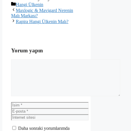
Kategoriler
Hangi Ülkenin
Maxlogic & Mavigard Nerenin
Malı Markası?
Rapira Hangi Ülkenin Malı?
Yorum yapın
Yorum
İsim
E-
posta
İnternet
sitesi
Daha sonraki yorumlarımda