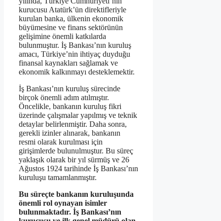
yılında, Türkiye Cumhuriyeti’nin
kurucusu Atatürk’ün direktifleriyle
kurulan banka, ülkenin ekonomik
büyümesine ve finans sektörünün
gelişimine önemli katkılarda
bulunmuştur. İş Bankası’nın kuruluş
amacı, Türkiye’nin ihtiyaç duyduğu
finansal kaynakları sağlamak ve
ekonomik kalkınmayı desteklemektir.
İş Bankası’nın kuruluş sürecinde
birçok önemli adım atılmıştır.
Öncelikle, bankanın kuruluş fikri
üzerinde çalışmalar yapılmış ve teknik
detaylar belirlenmiştir. Daha sonra,
gerekli izinler alınarak, bankanın
resmi olarak kurulması için
girişimlerde bulunulmuştur. Bu süreç
yaklaşık olarak bir yıl sürmüş ve 26
Ağustos 1924 tarihinde İş Bankası’nın
kuruluşu tamamlanmıştır.
Bu süreçte bankanın kuruluşunda
önemli rol oynayan isimler
bulunmaktadır. İş Bankası’nın
kurucusu ve ilk genel müdürü olan