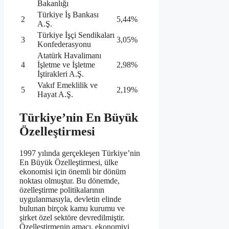
Bakanlığı
Türkiye İş Bankası
2
5,44%
A.Ş.
Türkiye İşçi Sendikaları
3
3,05%
Konfederasyonu
Atatürk Havalimanı
4
İşletme ve İşletme
2,98%
İştirakleri A.Ş.
Vakıf Emeklilik ve
5
2,19%
Hayat A.Ş.
Türkiye’nin En Büyük
Özelleştirmesi
1997 yılında gerçekleşen Türkiye’nin
En Büyük Özelleştirmesi, ülke
ekonomisi için önemli bir dönüm
noktası olmuştur. Bu dönemde,
özelleştirme politikalarının
uygulanmasıyla, devletin elinde
bulunan birçok kamu kurumu ve
şirket özel sektöre devredilmiştir.
Özelleştirmenin amacı, ekonomiyi