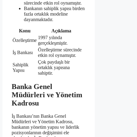
sürecinde etkin rol oynamıştır.
Bankanın sahiplik yapısı birden
fazla ortaklık modeline
dayanmaktadır.
Konu
Açıklama
1997 yılında
Özelleştirme
gerçekleşmiştir.
Özelleştirme sürecinde
İş Bankası
etkin rol oynamıştır.
Çok paydaşlı bir
Sahiplik
ortaklık yapısına
Yapısı
sahiptir.
Banka Genel
Müdürleri ve Yönetim
Kadrosu
İş Bankası’nın Banka Genel
Müdürleri ve Yönetim Kadrosu,
bankanın yönetim yapısı ve liderlik
pozisyonlarının değişimini ele