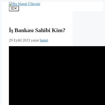
İçeriğe
atla
Menü
İş Bankası Sahibi Kim?
29 Eylül 2023
yazar
hangi