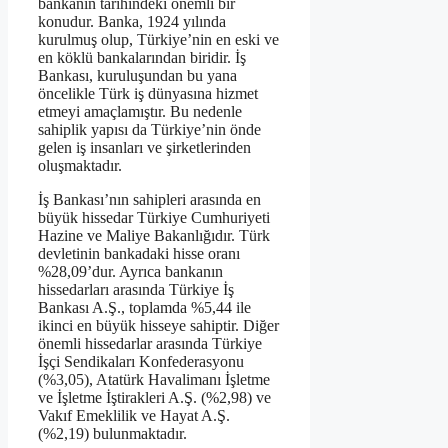
bankanın tarihindeki önemli bir
konudur. Banka, 1924 yılında
kurulmuş olup, Türkiye’nin en eski ve
en köklü bankalarından biridir. İş
Bankası, kuruluşundan bu yana
öncelikle Türk iş dünyasına hizmet
etmeyi amaçlamıştır. Bu nedenle
sahiplik yapısı da Türkiye’nin önde
gelen iş insanları ve şirketlerinden
oluşmaktadır.
İş Bankası’nın sahipleri arasında en
büyük hissedar Türkiye Cumhuriyeti
Hazine ve Maliye Bakanlığıdır. Türk
devletinin bankadaki hisse oranı
%28,09’dur. Ayrıca bankanın
hissedarları arasında Türkiye İş
Bankası A.Ş., toplamda %5,44 ile
ikinci en büyük hisseye sahiptir. Diğer
önemli hissedarlar arasında Türkiye
İşçi Sendikaları Konfederasyonu
(%3,05), Atatürk Havalimanı İşletme
ve İşletme İştirakleri A.Ş. (%2,98) ve
Vakıf Emeklilik ve Hayat A.Ş.
(%2,19) bulunmaktadır.