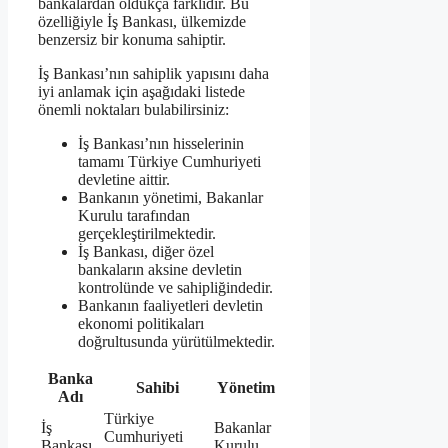
bankalardan oldukça farklıdır. Bu
özelliğiyle İş Bankası, ülkemizde
benzersiz bir konuma sahiptir.
İş Bankası’nın sahiplik yapısını daha
iyi anlamak için aşağıdaki listede
önemli noktaları bulabilirsiniz:
İş Bankası’nın hisselerinin
tamamı Türkiye Cumhuriyeti
devletine aittir.
Bankanın yönetimi, Bakanlar
Kurulu tarafından
gerçekleştirilmektedir.
İş Bankası, diğer özel
bankaların aksine devletin
kontrolünde ve sahipliğindedir.
Bankanın faaliyetleri devletin
ekonomi politikaları
doğrultusunda yürütülmektedir.
Banka
Sahibi
Yönetim
Adı
Türkiye
İş
Bakanlar
Cumhuriyeti
Bankası
Kurulu