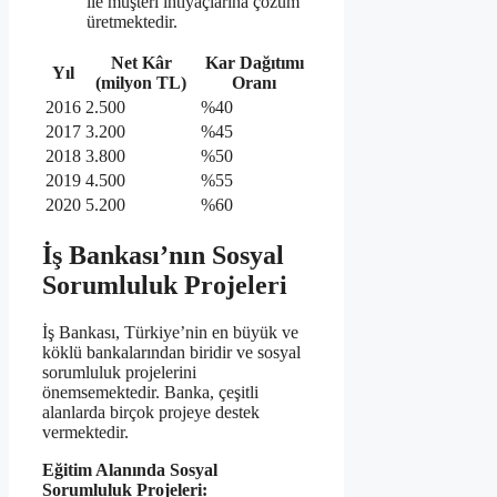
ile müşteri ihtiyaçlarına çözüm
üretmektedir.
Net Kâr
Kar Dağıtımı
Yıl
(milyon TL)
Oranı
2016
2.500
%40
2017
3.200
%45
2018
3.800
%50
2019
4.500
%55
2020
5.200
%60
İş Bankası’nın Sosyal
Sorumluluk Projeleri
İş Bankası, Türkiye’nin en büyük ve
köklü bankalarından biridir ve sosyal
sorumluluk projelerini
önemsemektedir. Banka, çeşitli
alanlarda birçok projeye destek
vermektedir.
Eğitim Alanında Sosyal
Sorumluluk Projeleri: