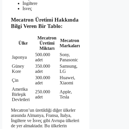
İngiltere
İsveç
Mecatron Üretimi Hakkında
Bilgi Veren Bir Tablo:
Mecatron
Mecatron
Ülke
Üretimi
Markaları
Miktarı
500.000
Sony,
Japonya
adet
Panasonic
Güney
350.000
Samsung,
Kore
adet
LG
300.000
Huawei,
Çin
adet
Xiaomi
Amerika
250.000
Apple,
Birleşik
adet
Tesla
Devletleri
Mecatron’un üretildiği diğer ülkeler
arasında Almanya, Fransa, İtalya,
İngiltere ve İsveç gibi Avrupa ülkeleri
de yer almaktadır. Bu ülkelerin