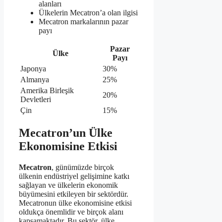
alanları
Ülkelerin Mecatron’a olan ilgisi
Mecatron markalarının pazar
payı
Pazar
Ülke
Payı
Japonya
30%
Almanya
25%
Amerika Birleşik
20%
Devletleri
Çin
15%
Mecatron’un Ülke
Ekonomisine Etkisi
Mecatron
, günümüzde birçok
ülkenin endüstriyel gelişimine katkı
sağlayan ve ülkelerin ekonomik
büyümesini etkileyen bir sektördür.
Mecatronun ülke ekonomisine etkisi
oldukça önemlidir ve birçok alanı
kapsamaktadır. Bu sektör, ülke