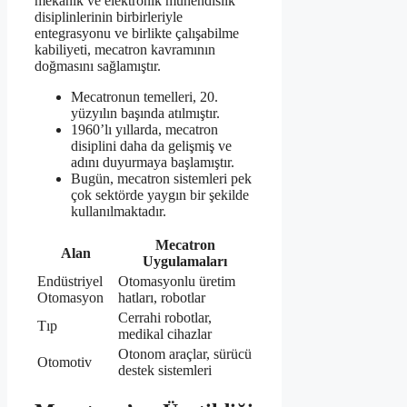
mekanik ve elektronik mühendislik
disiplinlerinin birbirleriyle
entegrasyonu ve birlikte çalışabilme
kabiliyeti, mecatron kavramının
doğmasını sağlamıştır.
Mecatronun temelleri, 20.
yüzyılın başında atılmıştır.
1960’lı yıllarda, mecatron
disiplini daha da gelişmiş ve
adını duyurmaya başlamıştır.
Bugün, mecatron sistemleri pek
çok sektörde yaygın bir şekilde
kullanılmaktadır.
Mecatron
Alan
Uygulamaları
Endüstriyel
Otomasyonlu üretim
Otomasyon
hatları, robotlar
Cerrahi robotlar,
Tıp
medikal cihazlar
Otonom araçlar, sürücü
Otomotiv
destek sistemleri