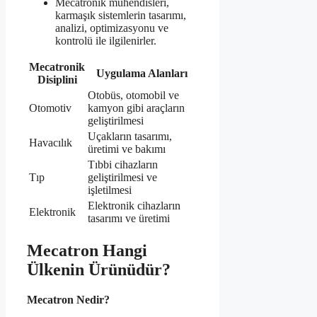
Mecatronik mühendisleri,
karmaşık sistemlerin tasarımı,
analizi, optimizasyonu ve
kontrolü ile ilgilenirler.
Mecatronik
Uygulama Alanları
Disiplini
Otobüs, otomobil ve
Otomotiv
kamyon gibi araçların
geliştirilmesi
Uçakların tasarımı,
Havacılık
üretimi ve bakımı
Tıbbi cihazların
Tıp
geliştirilmesi ve
işletilmesi
Elektronik cihazların
Elektronik
tasarımı ve üretimi
Mecatron Hangi
Ülkenin Ürünüdür?
Mecatron Nedir?