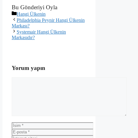
Bu Gönderiyi Oyla
Kategoriler
Hangi Ülkenin
Philadelphia Peynir Hangi Ülkenin
Markası?
Systemair Hangi Ülkenin
Markasıdır?
Yorum yapın
Yorum
İsim
E-
posta
İnternet