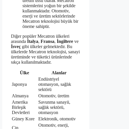
üretim üssü olarak Mecatron
sistemlerini yoğun bir şekilde
kullanmaktadır. Otomotiv,
enerji ve üretim sektörlerinde
Mecatron teknolojisi büyük bir
öneme sahiptir.
Diğer popüler Mecatron ülkeleri
arasında
İtalya
,
Fransa
,
İngiltere
ve
İsveç
gibi ülkeler gelmektedir. Bu
ülkelerde Mecatron teknolojisi, sanayi
üretiminde ve tüketici ürünlerinde
sıkça kullanılmaktadır.
Ülke
Alanlar
Endüstriyel
Japonya
otomasyon, sağlık
sektörü
Almanya
Otomotiv, üretim
Amerika
Savunma sanayii,
Birleşik
sağlık sektörü,
Devletleri
otomasyon
Güney Kore
Elektronik, otomotiv
Otomotiv, enerji,
Çin