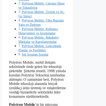
Polytron Mobile: Çalışma İlkesi
ve Teknolojisi
Polytron Mobile: Üretim ve Ar-
Ge Süreci
Polytron Mobile: Ülke Bazında
Satış ve Dağıtım
Polytron Mobile: Kullanıcı
Deneyimleri ve İncelemeler
Polytron Mobile: Rekabetçi
Markalar ve Karşılaştırmalar
Polytron Mobile: Gelecekteki
Planlar ve Yenilikler
Sık Sorulan Sorular
Polytron Mobile, mobil iletişim
sektöründe önde gelen bir teknoloji
şirketidir. Şirketin temeli, 1998 yılında
kurulan Polytron Teknoloji tarafından
atılmıştır. O zamandan beri, Polytron
Mobile teknoloji alanında birçok
yenilikçi ürün üretmiş ve müşterilerine
verdiği hizmetlerle sektördeki lider
konumunu sürdürmektedir.
Polytron Mobile
’ın bir misyonu