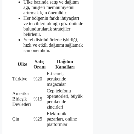
Ülke bazında satış ve dağıtım
ağı, müşteri memnuniyetini
artırmak için önemlidir.
Her bölgenin farklı ihtiyaçları
ve tercihleri olduğu göz önünde
bulundurularak stratejiler
belirlenir.
Yerel distribütörlerle işbirliği,
hızlı ve etkili dağıtımı sağlamak
için önemlidir.
Satış
Dağıtım
Ülke
Oranı
Kanalları
E-ticaret,
Türkiye
%20
perakende
mağazalar
Cep telefonu
Amerika
operatörleri, büyük
Birleşik
%15
perakende
Devletleri
zincirleri
Elektronik
Çin
%25
pazarları, online
platformlar