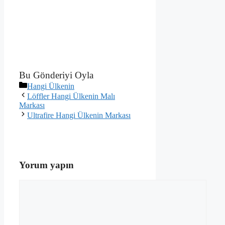
Bu Gönderiyi Oyla
Kategoriler
Hangi Ülkenin
Löffler Hangi Ülkenin Malı
Markası
Ultrafire Hangi Ülkenin Markası
Yorum yapın
Yorum