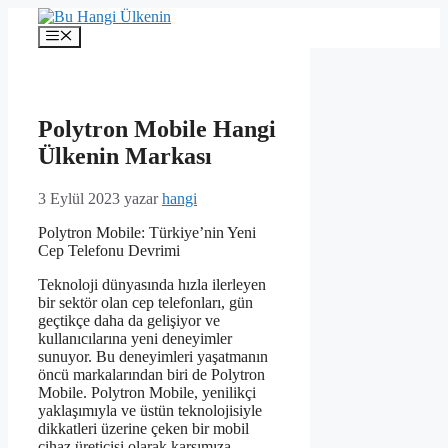
İçeriğe
atla
Menü
Polytron Mobile Hangi
Ülkenin Markası
3 Eylül 2023
yazar
hangi
Polytron Mobile: Türkiye’nin Yeni
Cep Telefonu Devrimi
Teknoloji dünyasında hızla ilerleyen
bir sektör olan cep telefonları, gün
geçtikçe daha da gelişiyor ve
kullanıcılarına yeni deneyimler
sunuyor. Bu deneyimleri yaşatmanın
öncü markalarından biri de Polytron
Mobile. Polytron Mobile, yenilikçi
yaklaşımıyla ve üstün teknolojisiyle
dikkatleri üzerine çeken bir mobil
cihaz üreticisi olarak karşımıza