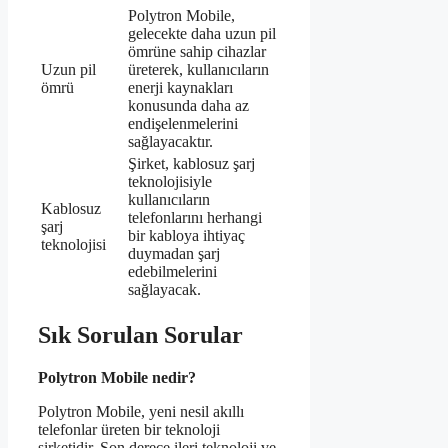
Polytron Mobile,
gelecekte daha uzun pil
ömrüne sahip cihazlar
Uzun pil
üreterek, kullanıcıların
ömrü
enerji kaynakları
konusunda daha az
endişelenmelerini
sağlayacaktır.
Şirket, kablosuz şarj
teknolojisiyle
kullanıcıların
Kablosuz
telefonlarını herhangi
şarj
bir kabloya ihtiyaç
teknolojisi
duymadan şarj
edebilmelerini
sağlayacak.
Sık Sorulan Sorular
Polytron Mobile nedir?
Polytron Mobile, yeni nesil akıllı
telefonlar üreten bir teknoloji
şirketidir. Son derece ileri teknoloji ve