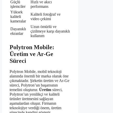
Güçlü
Hızlı ve akıcı
işlemciler
performans
Yüksek
Kaliteli fotoğraf ve
kaliteli
video çekimi
kameralar
Uzun ömürlü ve
Dayanıklı
çizilmeye karşı dayanıklı
ekranlar
kullanım
Polytron Mobile:
Üretim ve Ar-Ge
Süreci
Polytron Mobile, mobil teknoloji
alanında önemli bir marka olarak öne
çıkmaktadır. Şirketin üretim ve Ar-Ge
süreci, Polytron’un başarısının
temelini oluşturur.
Üretim
süreci,
Polytron’un yenilikçi ve kaliteli
ürünler üretmesini sağlayan
aşamalardan oluşur. Firmanın
teknolojiye verdiği önem, üretim
sürecinde kendini gösterir.