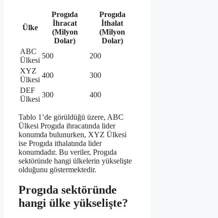
Progıda
Progıda
İhracat
İthalat
Ülke
(Milyon
(Milyon
Dolar)
Dolar)
ABC
500
200
Ülkesi
XYZ
400
300
Ülkesi
DEF
300
400
Ülkesi
Tablo 1’de görüldüğü üzere, ABC
Ülkesi Progıda ihracatında lider
konumda bulunurken, XYZ Ülkesi
ise Progıda ithalatında lider
konumdadır. Bu veriler, Progıda
sektöründe hangi ülkelerin yükselişte
olduğunu göstermektedir.
Progıda sektöründe
hangi ülke yükselişte?