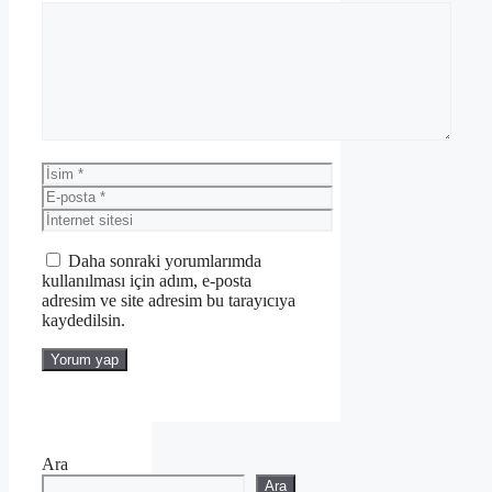
Yorum
İsim
E-
posta
İnternet
sitesi
Daha sonraki yorumlarımda
kullanılması için adım, e-posta
adresim ve site adresim bu tarayıcıya
kaydedilsin.
Ara
Ara