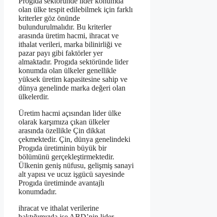
Progıda sektöründe lider konumda
olan ülke tespit edilebilmek için farklı
kriterler göz önünde
bulundurulmalıdır. Bu kriterler
arasında üretim hacmi, ihracat ve
ithalat verileri, marka bilinirliği ve
pazar payı gibi faktörler yer
almaktadır. Progıda sektöründe lider
konumda olan ülkeler genellikle
yüksek üretim kapasitesine sahip ve
dünya genelinde marka değeri olan
ülkelerdir.
Üretim hacmi açısından lider ülke
olarak karşımıza çıkan ülkeler
arasında özellikle Çin dikkat
çekmektedir. Çin, dünya genelindeki
Progıda üretiminin büyük bir
bölümünü gerçekleştirmektedir.
Ülkenin geniş nüfusu, gelişmiş sanayi
alt yapısı ve ucuz işgücü sayesinde
Progıda üretiminde avantajlı
konumdadır.
ihracat ve ithalat verilerine
baktığımızda ise ABD’nin lider