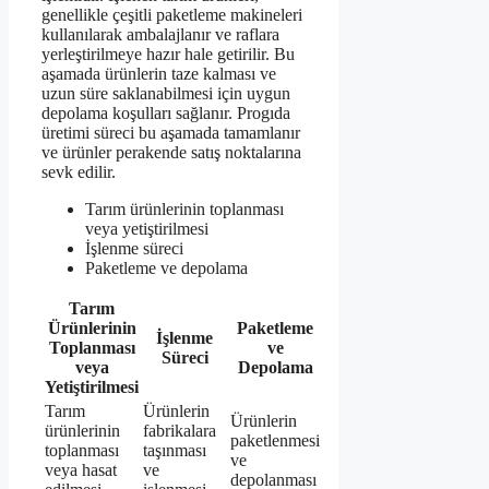
genellikle çeşitli paketleme makineleri
kullanılarak ambalajlanır ve raflara
yerleştirilmeye hazır hale getirilir. Bu
aşamada ürünlerin taze kalması ve
uzun süre saklanabilmesi için uygun
depolama koşulları sağlanır. Progıda
üretimi süreci bu aşamada tamamlanır
ve ürünler perakende satış noktalarına
sevk edilir.
Tarım ürünlerinin toplanması
veya yetiştirilmesi
İşlenme süreci
Paketleme ve depolama
Tarım
Ürünlerinin
Paketleme
İşlenme
Toplanması
ve
Süreci
veya
Depolama
Yetiştirilmesi
Tarım
Ürünlerin
Ürünlerin
ürünlerinin
fabrikalara
paketlenmesi
toplanması
taşınması
ve
veya hasat
ve
depolanması