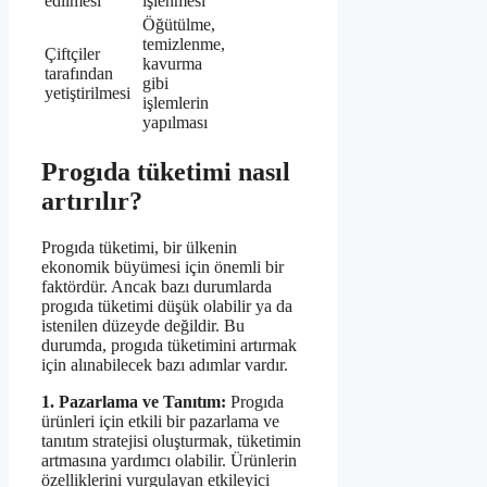
edilmesi
işlenmesi
Öğütülme,
temizlenme,
Çiftçiler
kavurma
tarafından
gibi
yetiştirilmesi
işlemlerin
yapılması
Progıda tüketimi nasıl
artırılır?
Progıda tüketimi, bir ülkenin
ekonomik büyümesi için önemli bir
faktördür. Ancak bazı durumlarda
progıda tüketimi düşük olabilir ya da
istenilen düzeyde değildir. Bu
durumda, progıda tüketimini artırmak
için alınabilecek bazı adımlar vardır.
1. Pazarlama ve Tanıtım:
Progıda
ürünleri için etkili bir pazarlama ve
tanıtım stratejisi oluşturmak, tüketimin
artmasına yardımcı olabilir. Ürünlerin
özelliklerini vurgulayan etkileyici