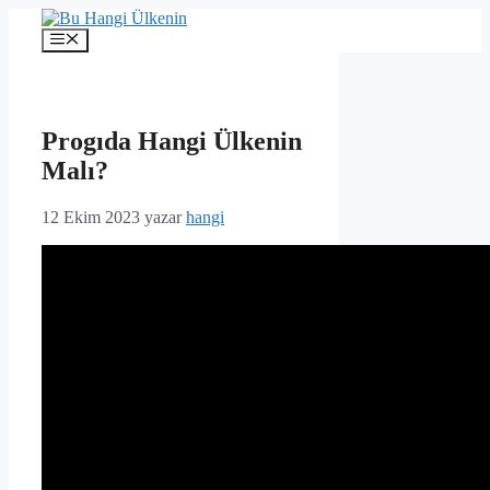
İçeriğe
atla
Menü
Progıda Hangi Ülkenin
Malı?
12 Ekim 2023
yazar
hangi