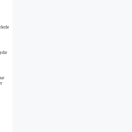
lerle
ydır
sır
er