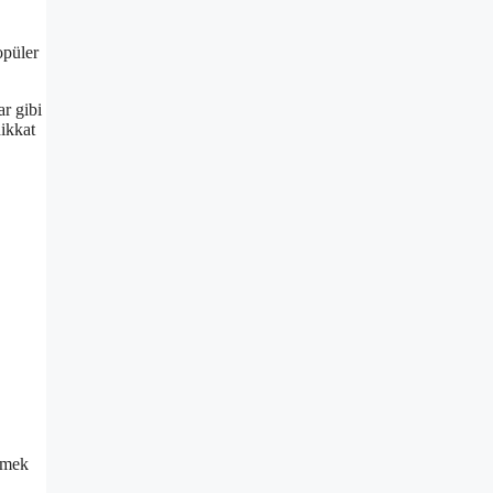
opüler
ar gibi
dikkat
yemek