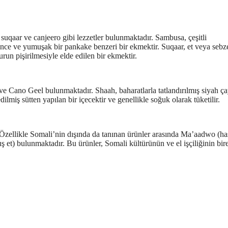
uqaar ve canjeero gibi lezzetler bulunmaktadır. Sambusa, çeşitli
ince ve yumuşak bir pankake benzeri bir ekmektir. Suqaar, et veya sebze
run pişirilmesiyle elde edilen bir ekmektir.
ve Cano Geel bulunmaktadır. Shaah, baharatlarla tatlandırılmış siyah ça
dilmiş sütten yapılan bir içecektir ve genellikle soğuk olarak tüketilir.
 Özellikle Somali’nin dışında da tanınan ürünler arasında Ma’aadwo (ha
t) bulunmaktadır. Bu ürünler, Somali kültürünün ve el işçiliğinin bir