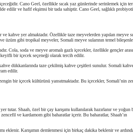
içeceğidir. Cano Geel, özellikle sıcak yaz günlerinde serinlemek için ter
de edilir ve hafif ekşimsi bir tada sahiptir. Cano Geel, sağlıklı probiyoti
er ve kahve yer almaktadır. Özellikle taze meyvelerden yapılan meyve su
a ve üzüm gibi tropikal meyveler, Somali meyve sularının temel bileşenler
adır. Cola, soda ve meyve aromalı gazlı içecekler, özellikle gençler aras
eyifli bir içecek seçeneği olarak tercih edilir.
ahve dükkanlarında taze çekilmiş kahve çeşitleri sunulur. Somali kahve
ram edilir.
engin bir içecek kültürünü yansıtmaktadır. Bu içecekler, Somali’nin ze
er tutar. Shaah, özel bir çay karışımı kullanılarak hazırlanır ve yoğun b
l, zencefil ve kardamom gibi baharatlar içerir. Bu baharatlar, Shaah’ın
rışımı eklenir. Karışımın demlenmesi için birkaç dakika beklenir ve ardınd