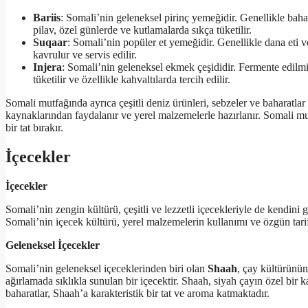
Bariis
: Somali’nin geleneksel pirinç yemeğidir. Genellikle baharat
pilav, özel günlerde ve kutlamalarda sıkça tüketilir.
Suqaar
: Somali’nin popüler et yemeğidir. Genellikle dana eti ve
kavrulur ve servis edilir.
Injera
: Somali’nin geleneksel ekmek çeşididir. Fermente edilmiş
tüketilir ve özellikle kahvaltılarda tercih edilir.
Somali mutfağında ayrıca çeşitli deniz ürünleri, sebzeler ve baharatlar
kaynaklarından faydalanır ve yerel malzemelerle hazırlanır. Somali m
bir tat bırakır.
İçecekler
İçecekler
Somali’nin zengin kültürü, çeşitli ve lezzetli içecekleriyle de kendini 
Somali’nin içecek kültürü, yerel malzemelerin kullanımı ve özgün tarif
Geleneksel İçecekler
Somali’nin geleneksel içeceklerinden biri olan
Shaah
, çay kültürünün
ağırlamada sıklıkla sunulan bir içecektir. Shaah, siyah çayın özel bir k
baharatlar, Shaah’a karakteristik bir tat ve aroma katmaktadır.