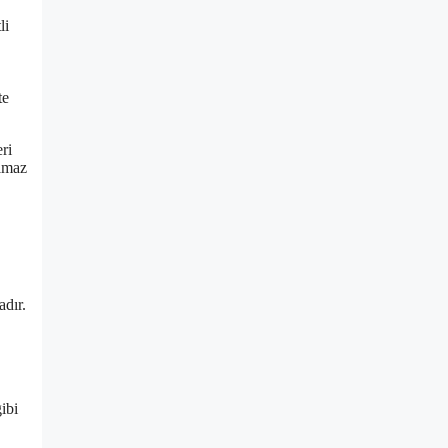
li
te
ri
ulmaz
adır.
ibi