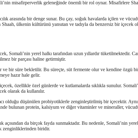
ali’nin misafirperverlik geleneğinde önemli bir rol oynar. Misafirlere Sh
if acılık arasında bir denge sunar. Bu çay, soğuk havalarda içilen ve vücud
an Shaah, ülkenin kültürünü yansıtan ve tadıyla da benzersiz bir içecek o
ek, Somali’nin yerel halkı tarafından uzun yıllardır tüketilmektedir. C
lmez bir parçası haline getirmiştir.
r ve bir süre bekletilir. Bu süreçte, süt fermente olur ve kendine özgü bir
eye hazır hale gelir.
çecek, özellikle özel günlerde ve kutlamalarda sıklıkla sunulur. Somali
ek olarak da kullanılır.
 olduğu düşünülen probiyotiklerle zenginleştirilmiş bir içecektir. Aynı
ğinde bulunan protein, kalsiyum ve diğer vitaminler ve mineraller, vücu
lık açısından da birçok fayda sunmaktadır. Bu nedenle, Somali’nin yerel
 zenginliklerinden biridir.