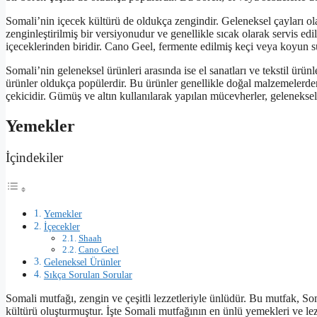
Somali’nin içecek kültürü de oldukça zengindir. Geleneksel çayları ola
zenginleştirilmiş bir versiyonudur ve genellikle sıcak olarak servis ed
içeceklerinden biridir. Cano Geel, fermente edilmiş keçi veya koyun süt
Somali’nin geleneksel ürünleri arasında ise el sanatları ve tekstil ürünl
ürünler oldukça popülerdir. Bu ürünler genellikle doğal malzemelerden 
çekicidir. Gümüş ve altın kullanılarak yapılan mücevherler, geleneksel S
Yemekler
İçindekiler
Yemekler
İçecekler
Shaah
Cano Geel
Geleneksel Ürünler
Sıkça Sorulan Sorular
Somali mutfağı, zengin ve çeşitli lezzetleriyle ünlüdür. Bu mutfak, So
kültürü oluşturmuştur. İşte Somali mutfağının en ünlü yemekleri ve lezz