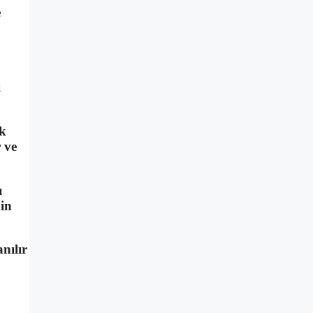
e
i
ok
r ve
ı
nin
nılır