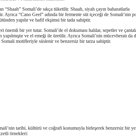
n “Shaah” Somali’de sıkça tüketilir. Shaah, siyah çayın baharatlarla
ilir. Ayrıca “Cano Geel” adında bir fermente süt içeceği de Somali’nin p
ünden yapılır ve hafif ekşimsi bir tada sahiptir.
eri önemli bir yer tutar. Somali’de el dokuması halılar, sepetler ve çantal
yapılmıştır ve el emeği ile üretilir. Ayrıca Somali’nin mücevheratı da 
omali motifleriyle süslenir ve benzersiz bir tarza sahiptir.
mali’nin tarihi, kültürü ve coğrafi konumuyla birleşerek benzersiz bir 
etli örnekleri: