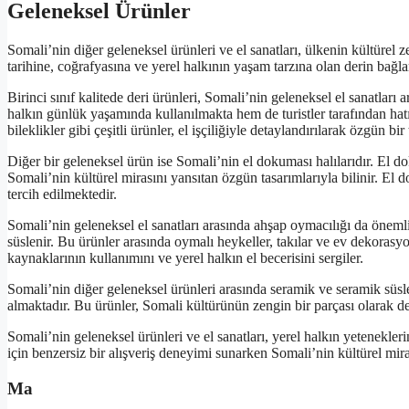
Geleneksel Ürünler
Somali’nin diğer geleneksel ürünleri ve el sanatları, ülkenin kültürel 
tarihine, coğrafyasına ve yerel halkının yaşam tarzına olan derin bağla
Birinci sınıf kalitede deri ürünleri, Somali’nin geleneksel el sanatları a
halkın günlük yaşamında kullanılmakta hem de turistler tarafından hatır
bileklikler gibi çeşitli ürünler, el işçiliğiyle detaylandırılarak özgün bi
Diğer bir geleneksel ürün ise Somali’nin el dokuması halılarıdır. El dok
Somali’nin kültürel mirasını yansıtan özgün tasarımlarıyla bilinir. El 
tercih edilmektedir.
Somali’nin geleneksel el sanatları arasında ahşap oymacılığı da önemli 
süslenir. Bu ürünler arasında oymalı heykeller, takılar ve ev dekoras
kaynaklarının kullanımını ve yerel halkın el becerisini sergiler.
Somali’nin diğer geleneksel ürünleri arasında seramik ve seramik süslemel
almaktadır. Bu ürünler, Somali kültürünün zengin bir parçası olarak de
Somali’nin geleneksel ürünleri ve el sanatları, yerel halkın yetenekleri
için benzersiz bir alışveriş deneyimi sunarken Somali’nin kültürel mi
Ma