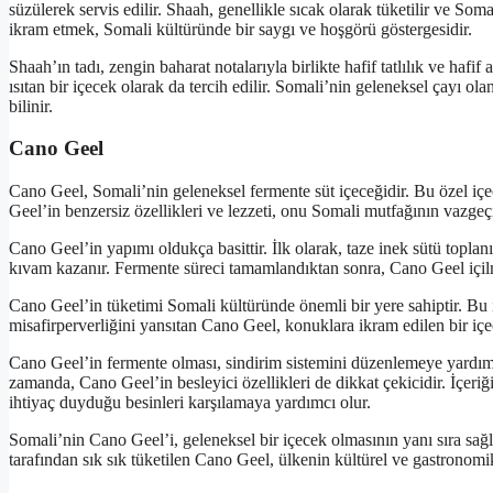
süzülerek servis edilir. Shaah, genellikle sıcak olarak tüketilir ve Som
ikram etmek, Somali kültüründe bir saygı ve hoşgörü göstergesidir.
Shaah’ın tadı, zengin baharat notalarıyla birlikte hafif tatlılık ve haf
ısıtan bir içecek olarak da tercih edilir. Somali’nin geleneksel çayı ol
bilinir.
Cano Geel
Cano Geel, Somali’nin geleneksel fermente süt içeceğidir. Bu özel içec
Geel’in benzersiz özellikleri ve lezzeti, onu Somali mutfağının vazgeçi
Cano Geel’in yapımı oldukça basittir. İlk olarak, taze inek sütü toplanı
kıvam kazanır. Fermente süreci tamamlandıktan sonra, Cano Geel içilm
Cano Geel’in tüketimi Somali kültüründe önemli bir yere sahiptir. Bu i
misafirperverliğini yansıtan Cano Geel, konuklara ikram edilen bir içec
Cano Geel’in fermente olması, sindirim sistemini düzenlemeye yardımcı
zamanda, Cano Geel’in besleyici özellikleri de dikkat çekicidir. İçeri
ihtiyaç duyduğu besinleri karşılamaya yardımcı olur.
Somali’nin Cano Geel’i, geleneksel bir içecek olmasının yanı sıra sağ
tarafından sık sık tüketilen Cano Geel, ülkenin kültürel ve gastronomik