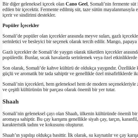
Bir diğer geleneksel içecek olan
Cano Geel
, Somali’nin fermente süt 
edilen bir içecektir. Fermente edilmiş süt, taze sütün mayalanmasıyla el
içerir ve sindirimi destekler.
Popüler İçecekler
Somali’de popüler olan içecekler arasında meyve suları, gazlı içecekl
serinletici ve besleyici bir seçenek olarak tercih edilir. Mango, papay
Gazlı içecekler de Somali’de yaygın olarak tüketilen içecekler arasınd
popülerdir. Bunlar, sıcak havalarda serinlemek veya özel etkinliklerde k
Son olarak, Somali’de kahve kültürü de oldukça yaygındır. Özellikle k
güçlü ve aromatik bir tada sahiptir ve genellikle özel misafirliklerde ik
Somali’nin içecekleri, hem geleneksel hem de modern seçenekleriyle z
ve çeşitli kültürünün bir parçası olarak önemli bir yer tutar.
Shaah
Somali’nin geleneksel çayı olan Shaah, ülkenin kültüründe önemli bir y
aromaya sahiptir. Bu çay karışımı genellikle siyah çay, tarçın, karanfi
karakteristik tadını ve kokusunu oluşturur.
Shaah’ın yapılışı oldukça basittir. İlk olarak, su kaynatılır ve çay ka