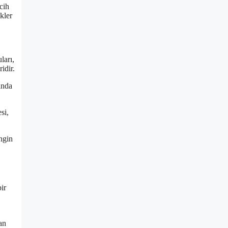
cih
kler
ları,
idir.
ında
si,
ngin
ir
an