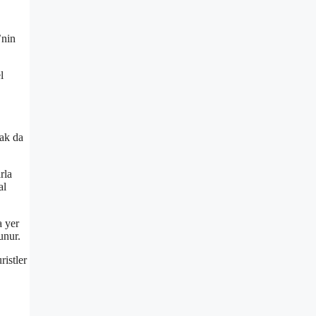
’nin
l
rak da
rla
al
a yer
unur.
ristler