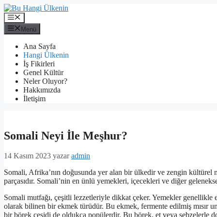
İçeriğe
atla
Menü
Menü
Ana Sayfa
Hangi Ülkenin
İş Fikirleri
Genel Kültür
Neler Oluyor?
Hakkımızda
İletişim
Somali Neyi İle Meşhur?
14 Kasım 2023
yazar
admin
Somali, Afrika’nın doğusunda yer alan bir ülkedir ve zengin kültürel 
parçasıdır. Somali’nin en ünlü yemekleri, içecekleri ve diğer gelenekse
Somali mutfağı, çeşitli lezzetleriyle dikkat çeker. Yemekler genellikle
olarak bilinen bir ekmek türüdür. Bu ekmek, fermente edilmiş mısır unuy
bir börek çeşidi de oldukça popülerdir. Bu börek, et veya sebzelerle dol