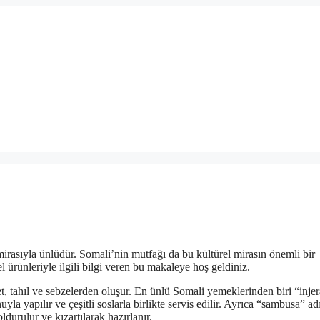
mirasıyla ünlüdür. Somali’nin mutfağı da bu kültürel mirasın önemli bir
l ürünleriyle ilgili bilgi veren bu makaleye hoş geldiniz.
 et, tahıl ve sebzelerden oluşur. En ünlü Somali yemeklerinden biri “inje
la yapılır ve çeşitli soslarla birlikte servis edilir. Ayrıca “sambusa” a
durulur ve kızartılarak hazırlanır.