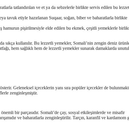
larla tatlandırılan ve et ya da sebzelerle birlikte servis edilen bu lezzet
ya tavuk etiyle hazırlanan Suqaar, soğan, biber ve baharatlarla birlikte
 hamurun pişirilmesiyle elde edilen bu ekmek, çeşitli yemeklerle birlik
 da sıkça kullanılır. Bu lezzetli yemekler, Somali’nin zengin deniz ürünle
utfağı, hem sağlıklı hem de lezzetli yemekler sunarak damaklarda unut
gösterir. Geleneksel içeceklerin yanı sıra popüler içecekler de bulunmakt
lerle zenginleşmiştir.
 önemli bir parçasıdır. Somali’de çay, sosyal etkileşimlerde ve misafir
arışımıdır ve baharatlarla zenginleştirilir. Tarçın, karanfil ve kardamom g