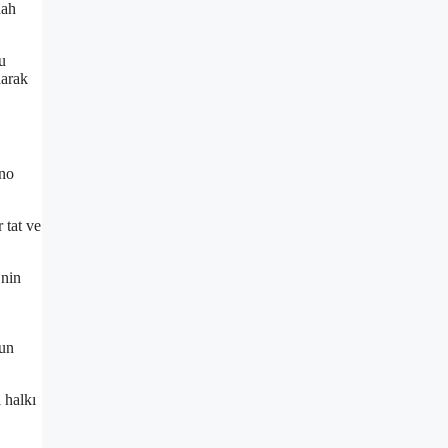
aah
u
larak
ano
 tat ve
’nin
dun
 halkı