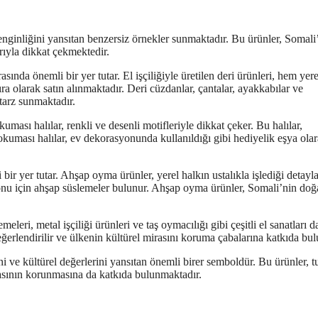
zenginliğini yansıtan benzersiz örnekler sunmaktadır. Bu ürünler, Somali
rıyla dikkat çekmektedir.
rasında önemli bir yer tutar. El işçiliğiyle üretilen deri ürünleri, hem yere
a olarak satın alınmaktadır. Deri cüzdanlar, çantalar, ayakkabılar ve
r tarz sunmaktadır.
uması halılar, renkli ve desenli motifleriyle dikkat çeker. Bu halılar,
dokuması halılar, ev dekorasyonunda kullanıldığı gibi hediyelik eşya ola
bir yer tutar. Ahşap oyma ürünler, yerel halkın ustalıkla işlediği detayla
yonu için ahşap süslemeler bulunur. Ahşap oyma ürünler, Somali’nin doğ
eri, metal işçiliği ürünleri ve taş oymacılığı gibi çeşitli el sanatları d
ğerlendirilir ve ülkenin kültürel mirasını koruma çabalarına katkıda bul
ni ve kültürel değerlerini yansıtan önemli birer semboldür. Bu ürünler, tu
rasının korunmasına da katkıda bulunmaktadır.