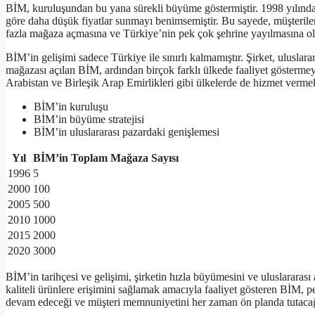
BİM, kuruluşundan bu yana sürekli büyüme göstermiştir. 1998 yılında h
göre daha düşük fiyatlar sunmayı benimsemiştir. Bu sayede, müşterilerin
fazla mağaza açmasına ve Türkiye’nin pek çok şehrine yayılmasına ol
BİM’in gelişimi sadece Türkiye ile sınırlı kalmamıştır. Şirket, ulusla
mağazası açılan BİM, ardından birçok farklı ülkede faaliyet göstermey
Arabistan ve Birleşik Arap Emirlikleri gibi ülkelerde de hizmet vermek
BİM’in kuruluşu
BİM’in büyüme stratejisi
BİM’in uluslararası pazardaki genişlemesi
Yıl
BİM’in Toplam Mağaza Sayısı
1996
5
2000
100
2005
500
2010
1000
2015
2000
2020
3000
BİM’in tarihçesi ve gelişimi, şirketin hızla büyümesini ve uluslararası
kaliteli ürünlere erişimini sağlamak amacıyla faaliyet gösteren BİM, 
devam edeceği ve müşteri memnuniyetini her zaman ön planda tutaca