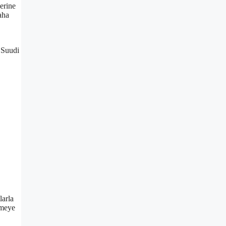
erine
aha
 Suudi
larla
ümeye