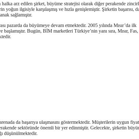
alka arz edilen şirket, büyüme stratejisi olarak diğer perakende zincirl
 yoğun ilgisiyle karşılaşmış ve hızla genişlemiştir. Şirketin başarısı, d
anak sağlamıştır.
rarası pazarda da büyümeye devam etmektedir. 2005 yılında Mısır’da ilk
e başlamıştır. Bugün, BİM marketleri Türkiye’nin yanı sıra, Mısır, Fas,
tedir.
 arenada da başarıya ulaşmasını göstermektedir. Müşterilerin uygun fiyat
perakende sektöründe önemli bir yer edinmiştir. Gelecekte, şirketin büy
ğı düşünülmektedir.