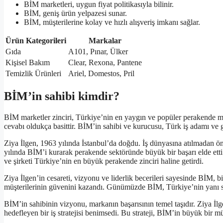
BİM marketleri, uygun fiyat politikasıyla bilinir.
BİM, geniş ürün yelpazesi sunar.
BİM, müşterilerine kolay ve hızlı alışveriş imkanı sağlar.
Ürün Kategorileri
Markalar
Gıda
A101, Pınar, Ülker
Kişisel Bakım
Clear, Rexona, Pantene
Temizlik Ürünleri
Ariel, Domestos, Pril
BİM’in sahibi kimdir?
BİM marketler zinciri, Türkiye’nin en yaygın ve popüler perakende m
cevabı oldukça basittir. BİM’in sahibi ve kurucusu, Türk iş adamı ve g
Ziya İlgen, 1963 yılında İstanbul’da doğdu. İş dünyasına atılmadan ö
yılında BİM’i kurarak perakende sektöründe büyük bir başarı elde ett
ve şirketi Türkiye’nin en büyük perakende zinciri haline getirdi.
Ziya İlgen’in cesareti, vizyonu ve liderlik becerileri sayesinde BİM, 
müşterilerinin güvenini kazandı. Günümüzde BİM, Türkiye’nin yanı sıra
BİM’in sahibinin vizyonu, markanın başarısının temel taşıdır. Ziya İlg
hedefleyen bir iş stratejisi benimsedi. Bu strateji, BİM’in büyük bir m