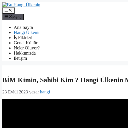
İçeriğe
atla
Menü
Menü
Ana Sayfa
Hangi Ülkenin
İş Fikirleri
Genel Kültür
Neler Oluyor?
Hakkımızda
İletişim
BİM Kimin, Sahibi Kim ? Hangi Ülkenin 
23 Eylül 2023
yazar
hangi