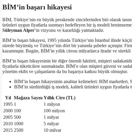
BİM’in başarı hikayesi
BİM, Türkiye’nin en büyük perakende zincirlerinden biri olarak tanını
ürünleri uygun fiyatlarla sunmayı hedefleyen bir iş modeli benimseme
Süleyman Alper
‘in vizyonu ve kararlılığı yatmaktadır.
BİM’in başarı hikayesi, 1995 yılında Türkiye’nin İstanbul ilinde küçü
sürede büyümüş ve Türkiye’nin dört bir yanında şubeler açmıştır. Firm
kazanmıştır. Bugün, BİM’in yıllık cirosu milyarlarca liradır ve sürek
BİM’in başarı hikayesinin bir diğer önemli faktörü, müşteri sadakatidi
fiyatlarla tüketicilere sunmaktadır. BİM’e olan müşteri güveni ve sada
yönetim ekibi ve çalışanların da bu başarıya katkısı büyük olmuştur.
BİM’in başarı hikayesinin anahtar kelimeleri: BİM marketleri, 
BİM’in sürdürdüğü iş modeli, kaliteli ürünleri uygun fiyatlarla
Yıl
Mağaza Sayısı
Yıllık Ciro (TL)
1995
1
1 milyon
2000
100
100 milyon
2005
500
1 milyar
2010
1000
5 milyar
2015
2500
10 milyar