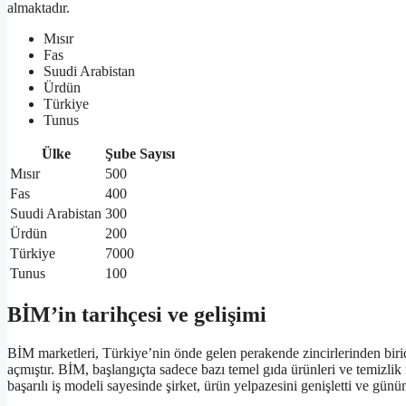
almaktadır.
Mısır
Fas
Suudi Arabistan
Ürdün
Türkiye
Tunus
Ülke
Şube Sayısı
Mısır
500
Fas
400
Suudi Arabistan
300
Ürdün
200
Türkiye
7000
Tunus
100
BİM’in tarihçesi ve gelişimi
BİM marketleri, Türkiye’nin önde gelen perakende zincirlerinden biridi
açmıştır. BİM, başlangıçta sadece bazı temel gıda ürünleri ve temizli
başarılı iş modeli sayesinde şirket, ürün yelpazesini genişletti ve gün