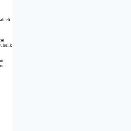
liteli
ısa
ülerlik
un
onel