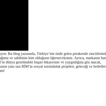
uyor. Bu blog yazısında, Türkiye’nin önde gelen perakende zincirlerind
duğunu ve sahibinin kim olduğunu öğreneceksiniz. Ayrıca, markanın han
M’in dünya genelindeki başarı hikayesine ve yaygınlığına göz atacak,
Bunun yanı sıra BİM’in sosyal sorumluluk projeleri, geleceği ve hedefler
lım!