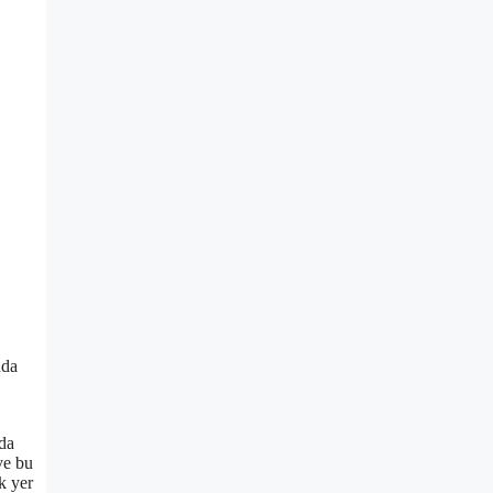
nda
da
ve bu
k yer