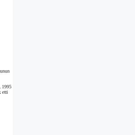
runun
, 1995
 etti