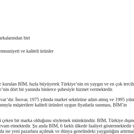
rkalarından biri
nuniyeti ve kaliteli ürünler
e kurulan BİM, hızla büyüyerek Türkiye’nin en yaygın ve en çok tercih
e’nin dört bir yanında binlerce şubesiyle hizmet vermektedir.
var’dır. İnovar, 1975 yılında market sektörüne adım atmış ve 1995 yılı
ımıyla müşterilere kaliteli ürünleri uygun fiyatlarla sunması, BİM’in
ini çeken bir marka olduğunu söylemek mümkündür. BİM, Türkiye dışın
evam etmektedir. Şu anda BİM, 6 farklı ülkede faaliyet göstermektedir 
nda ise yeni pazarlara açılmak ve dünya genelindeki yaygınlığını artırma