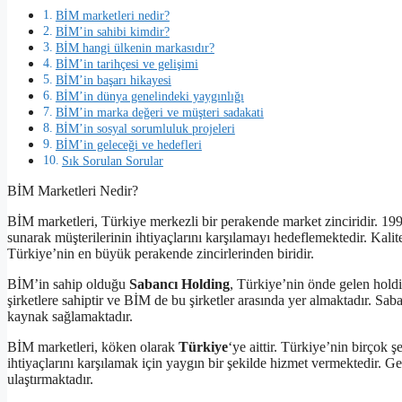
BİM marketleri nedir?
BİM’in sahibi kimdir?
BİM hangi ülkenin markasıdır?
BİM’in tarihçesi ve gelişimi
BİM’in başarı hikayesi
BİM’in dünya genelindeki yaygınlığı
BİM’in marka değeri ve müşteri sadakati
BİM’in sosyal sorumluluk projeleri
BİM’in geleceği ve hedefleri
Sık Sorulan Sorular
BİM Marketleri Nedir?
BİM marketleri, Türkiye merkezli bir perakende market zinciridir. 199
sunarak müşterilerinin ihtiyaçlarını karşılamayı hedeflemektedir. Kalit
Türkiye’nin en büyük perakende zincirlerinden biridir.
BİM’in sahip olduğu
Sabancı Holding
, Türkiye’nin önde gelen holdi
şirketlere sahiptir ve BİM de bu şirketler arasında yer almaktadır. S
kaynak sağlamaktadır.
BİM marketleri, köken olarak
Türkiye
‘ye aittir. Türkiye’nin birçok 
ihtiyaçlarını karşılamak için yaygın bir şekilde hizmet vermektedir. Geli
ulaştırmaktadır.