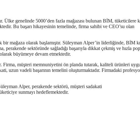
r. Ülke genelinde 5000’den fazla mağazası bulunan BİM, tüketicilere ka
ktedir. Bu başarı hikayesinin temelinde, firma sahibi ve CEO’su olan
k bir mağaza olarak başlamıştır. Süleyman Alper’in liderliğinde, BİM k
a, perakende sektöründe sağladığı başarıyla dikkat çekmiş ve hızla pop
li olarak büyümeye devam etmektedir.
r. Firma, müşteri memnuniyetini ön planda tutarak, kaliteli ürünleri uyg
kati, uzun vadeli başarının temelini oluşturmaktadır. Firmadaki profesy
Süleyman Alper, perakende sektörü, müşteri sadakati
 tüketiciye sunmayı hedeflemektedir.