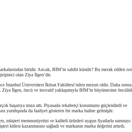
arkalarından biridir. Ancak, BİM’in sahibi kimdir? Bu merak edilen so
irişimci olan Ziya İlgen’dir.
nce İstanbul Üniversitesi İktisat Fakültesi’nden mezun oldu. Daha sonra
i. Ziya İlgen, öncü ve inovatif yaklaşımıyla BİM’in büyümesine öncülük
birçok başarıya imza attı. Piyasada rekabetçi konumunu güçlendirdi ve
 yurtdışında da faaliyet gösteren bir marka haline gelmiştir.
en, müşteri memnuniyetini ve kaliteli ürünleri uygun fiyatlarla sunmayı
üşteri kitlesi kazanmasını sağladı ve markanın marka değerini artırdı.