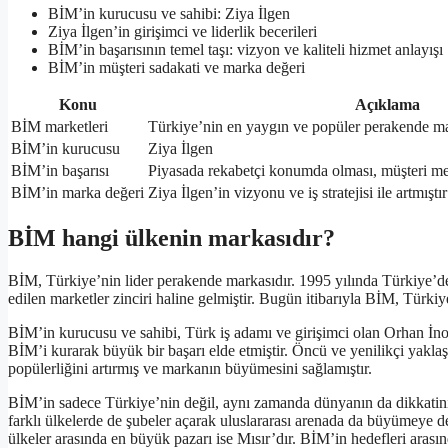
BİM’in kurucusu ve sahibi: Ziya İlgen
Ziya İlgen’in girişimci ve liderlik becerileri
BİM’in başarısının temel taşı: vizyon ve kaliteli hizmet anlayışı
BİM’in müşteri sadakati ve marka değeri
Konu
Açıklama
BİM marketleri
Türkiye’nin en yaygın ve popüler perakende ma
BİM’in kurucusu
Ziya İlgen
BİM’in başarısı
Piyasada rekabetçi konumda olması, müşteri mem
BİM’in marka değeri
Ziya İlgen’in vizyonu ve iş stratejisi ile artmıştır
BİM hangi ülkenin markasıdır?
BİM, Türkiye’nin lider perakende markasıdır. 1995 yılında Türkiye’d
edilen marketler zinciri haline gelmiştir. Bugün itibarıyla BİM, Türkiy
BİM’in kurucusu ve sahibi, Türk iş adamı ve girişimci olan Orhan İno
BİM’i kurarak büyük bir başarı elde etmiştir. Öncü ve yenilikçi yaklaş
popülerliğini artırmış ve markanın büyümesini sağlamıştır.
BİM’in sadece Türkiye’nin değil, aynı zamanda dünyanın da dikkat
farklı ülkelerde de şubeler açarak uluslararası arenada da büyümeye d
ülkeler arasında en büyük pazarı ise Mısır’dır. BİM’in hedefleri arası