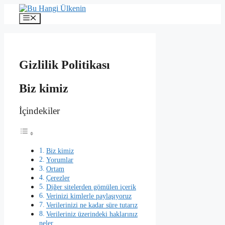
İçeriğe
atla
Menü
Gizlilik Politikası
Biz kimiz
İçindekiler
Biz kimiz
Yorumlar
Ortam
Çerezler
Diğer sitelerden gömülen içerik
Verinizi kimlerle paylaşıyoruz
Verilerinizi ne kadar süre tutarız
Verileriniz üzerindeki haklarınız
neler