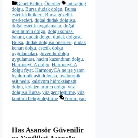
Kategoriler
Etiketler
Genel Kültür
,
Öneriler
anti-aging
dolgu
,
Bursa dudak dolgu
,
Bursa
estetik klinikleri
,
Bursa güzellik
merkezleri
,
doğal dudak dolgusu
,
doğal estetik uygulamalar
,
doğal
görünümlü dolgu
,
dolgu sonrası
bakım
,
dudak dolgu
,
dudak dolgusu
Bursa
,
dudak dolgusu önerileri
,
dudak
kenarı dolgu
,
estetik dolgu
uygulamaları
,
güvenilir dolgu
uygulaması
,
hacim kazandıran dolgu
,
HarmonyCA dolgu
,
HarmonyCA
dolgu fiyat
,
HarmonyCA ne işe yarar
,
hyaluronik asit dolgusu
,
hyaluronik
asit nedir
,
kalsiyum hidroksiapatit
dolgu
,
kolajen artırıcı dolgu
,
yüz
dolgusu Bursa
,
yüz gençleştirme
,
yüz
kontürü belirginleştirme
Yorum yap
Has Asansör Güvenilir