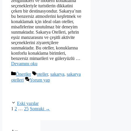
zenginlikleri ve modern konaklama
seçenekleriyle turistlerin dikkatini
çeken bir destinasyondur. Sakarya’nın
bu benzersiz atmosferini keşfetmek ve
konaklamak için ideal olan oteller,
misafirlerine unutulmaz bir deneyim
sunmaktadır. Sakarya Otelleri, şehrin
eşsiz manzarasını ve çeşitli aktivite
seçeneklerini ziyaretçilere
sunmaktadır. Bu oteller, konuklarına
konforlu konaklama birimleri,
benzersiz mimarileri ve güleryüzlü …
Devamını oku
Kategoriler
Etiketler
Öneriler
oteller
,
sakarya
,
sakarya
otelleri
Yorum yap
Eski yazılar
Sayfa
Sayfa
Sayfa
1
2
…
25
Sonraki
→