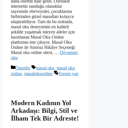
daha önemli hale geldi. Özellikle
internetin sunduğu olanaklar
sayesinde ebeveynler, çocuklarına
birbirinden güzel masalları kolayca
ulaştırabiliyor. Tam da bu noktada,
masal oku deneyimini en kaliteli
şekilde yaşatmak isteyen aileler için
hazırlanan Masal Oku Online
platformu öne çıkıyor. Masal Oku
Online ile Sınırsız Hikâye Seçeneği
Masal oku online sitesi, …
Devamını
oku
Kategoriler
Etiketler
Öneriler
masal oku
,
masal oku
online
,
masalokuonline
Yorum yap
Modern Kadının Yol
Arkadaşı: Bilgi, Stil ve
İlham Tek Bir Adreste!