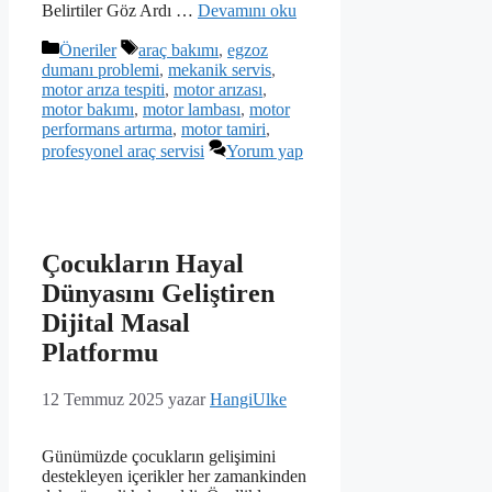
Belirtiler Göz Ardı …
Devamını oku
Kategoriler
Etiketler
Öneriler
araç bakımı
,
egzoz
dumanı problemi
,
mekanik servis
,
motor arıza tespiti
,
motor arızası
,
motor bakımı
,
motor lambası
,
motor
performans artırma
,
motor tamiri
,
profesyonel araç servisi
Yorum yap
Çocukların Hayal
Dünyasını Geliştiren
Dijital Masal
Platformu
12 Temmuz 2025
yazar
HangiUlke
Günümüzde çocukların gelişimini
destekleyen içerikler her zamankinden