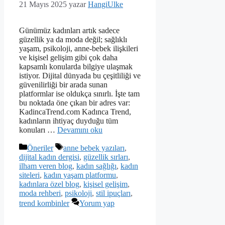
21 Mayıs 2025
yazar
HangiUlke
Günümüz kadınları artık sadece
güzellik ya da moda değil; sağlıklı
yaşam, psikoloji, anne-bebek ilişkileri
ve kişisel gelişim gibi çok daha
kapsamlı konularda bilgiye ulaşmak
istiyor. Dijital dünyada bu çeşitliliği ve
güvenilirliği bir arada sunan
platformlar ise oldukça sınırlı. İşte tam
bu noktada öne çıkan bir adres var:
KadincaTrend.com Kadınca Trend,
kadınların ihtiyaç duyduğu tüm
konuları …
Devamını oku
Kategoriler
Etiketler
Öneriler
anne bebek yazıları
,
dijital kadın dergisi
,
güzellik sırları
,
ilham veren blog
,
kadın sağlığı
,
kadın
siteleri
,
kadın yaşam platformu
,
kadınlara özel blog
,
kişisel gelişim
,
moda rehberi
,
psikoloji
,
stil ipuçları
,
trend kombinler
Yorum yap