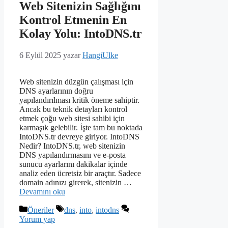
Web Sitenizin Sağlığını
Kontrol Etmenin En
Kolay Yolu: IntoDNS.tr
6 Eylül 2025
yazar
HangiUlke
Web sitenizin düzgün çalışması için
DNS ayarlarının doğru
yapılandırılması kritik öneme sahiptir.
Ancak bu teknik detayları kontrol
etmek çoğu web sitesi sahibi için
karmaşık gelebilir. İşte tam bu noktada
IntoDNS.tr devreye giriyor. IntoDNS
Nedir? IntoDNS.tr, web sitenizin
DNS yapılandırmasını ve e-posta
sunucu ayarlarını dakikalar içinde
analiz eden ücretsiz bir araçtır. Sadece
domain adınızı girerek, sitenizin …
Devamını oku
Kategoriler
Etiketler
Öneriler
dns
,
into
,
intodns
Yorum yap