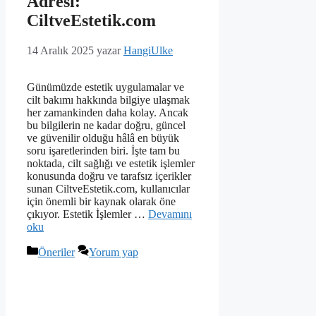
Adresi:
CiltveEstetik.com
14 Aralık 2025
yazar
HangiUlke
Günümüzde estetik uygulamalar ve
cilt bakımı hakkında bilgiye ulaşmak
her zamankinden daha kolay. Ancak
bu bilgilerin ne kadar doğru, güncel
ve güvenilir olduğu hâlâ en büyük
soru işaretlerinden biri. İşte tam bu
noktada, cilt sağlığı ve estetik işlemler
konusunda doğru ve tarafsız içerikler
sunan CiltveEstetik.com, kullanıcılar
için önemli bir kaynak olarak öne
çıkıyor. Estetik İşlemler …
Devamını
oku
Kategoriler
Öneriler
Yorum yap