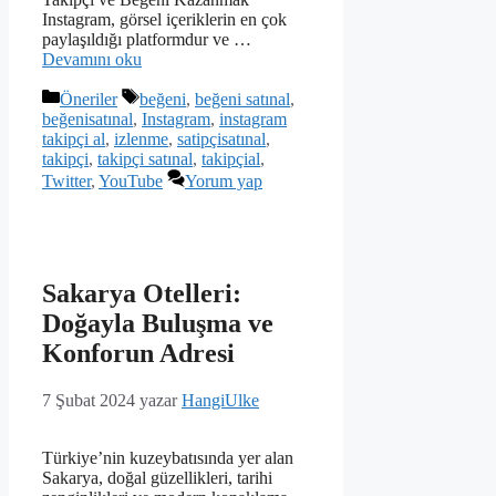
Instagram, görsel içeriklerin en çok
paylaşıldığı platformdur ve …
Devamını oku
Kategoriler
Etiketler
Öneriler
beğeni
,
beğeni satınal
,
beğenisatınal
,
Instagram
,
instagram
takipçi al
,
izlenme
,
satipçisatınal
,
takipçi
,
takipçi satınal
,
takipçial
,
Twitter
,
YouTube
Yorum yap
Sakarya Otelleri:
Doğayla Buluşma ve
Konforun Adresi
7 Şubat 2024
yazar
HangiUlke
Türkiye’nin kuzeybatısında yer alan
Sakarya, doğal güzellikleri, tarihi