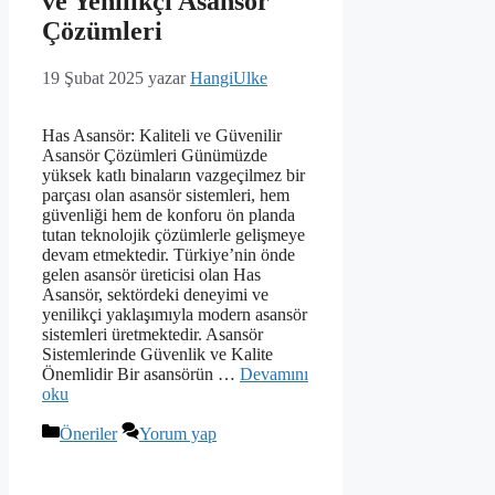
ve Yenilikçi Asansör
Çözümleri
19 Şubat 2025
yazar
HangiUlke
Has Asansör: Kaliteli ve Güvenilir
Asansör Çözümleri Günümüzde
yüksek katlı binaların vazgeçilmez bir
parçası olan asansör sistemleri, hem
güvenliği hem de konforu ön planda
tutan teknolojik çözümlerle gelişmeye
devam etmektedir. Türkiye’nin önde
gelen asansör üreticisi olan Has
Asansör, sektördeki deneyimi ve
yenilikçi yaklaşımıyla modern asansör
sistemleri üretmektedir. Asansör
Sistemlerinde Güvenlik ve Kalite
Önemlidir Bir asansörün …
Devamını
oku
Kategoriler
Öneriler
Yorum yap