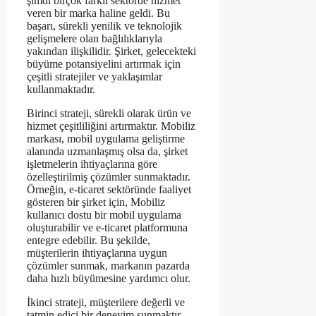
şimdi birçok farklı sektörde hizmet
veren bir marka haline geldi. Bu
başarı, sürekli yenilik ve teknolojik
gelişmelere olan bağlılıklarıyla
yakından ilişkilidir. Şirket, gelecekteki
büyüme potansiyelini artırmak için
çeşitli stratejiler ve yaklaşımlar
kullanmaktadır.
Birinci strateji, sürekli olarak ürün ve
hizmet çeşitliliğini artırmaktır. Mobiliz
markası, mobil uygulama geliştirme
alanında uzmanlaşmış olsa da, şirket
işletmelerin ihtiyaçlarına göre
özelleştirilmiş çözümler sunmaktadır.
Örneğin, e-ticaret sektöründe faaliyet
gösteren bir şirket için, Mobiliz
kullanıcı dostu bir mobil uygulama
oluşturabilir ve e-ticaret platformuna
entegre edebilir. Bu şekilde,
müşterilerin ihtiyaçlarına uygun
çözümler sunmak, markanın pazarda
daha hızlı büyümesine yardımcı olur.
İkinci strateji, müşterilere değerli ve
tatmin edici bir deneyim sunmaktır.