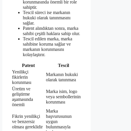
korunmasında önemli bir role
sahiptir.
Tescil süreci ise markanın
hukuki olarak tanınmasını
sağlar.
Patent alındıktan sonra, marka
sahibi çeşitli haklara sahip olur.
Tescil edilen marka, marka
sahibine koruma sağlar ve
markanın korunmasını
kolaylaştırır.
Patent
Tescil
Yenilikçi
Markanın hukuki
fikirlerin
olarak tanınması
korunması
Üretim ve
Marka isim, logo
geliştirme
veya sembollerinin
aşamasında
korunması
önemli
Marka
Fikrin yenilikçi
başvurusunun
ve benzersiz
uygun
olması gereklidir
bulunmasıyla