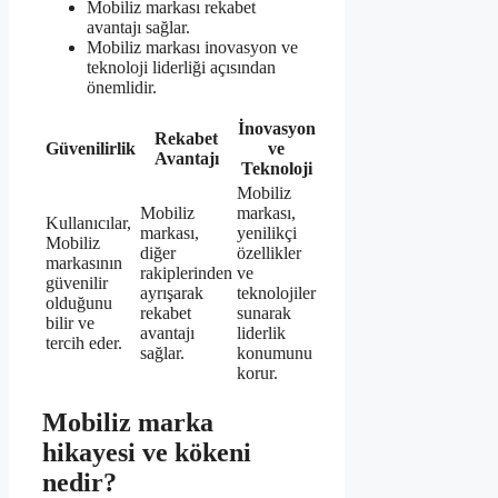
Mobiliz markası rekabet
avantajı sağlar.
Mobiliz markası inovasyon ve
teknoloji liderliği açısından
önemlidir.
İnovasyon
Rekabet
Güvenilirlik
ve
Avantajı
Teknoloji
Mobiliz
Mobiliz
markası,
Kullanıcılar,
markası,
yenilikçi
Mobiliz
diğer
özellikler
markasının
rakiplerinden
ve
güvenilir
ayrışarak
teknolojiler
olduğunu
rekabet
sunarak
bilir ve
avantajı
liderlik
tercih eder.
sağlar.
konumunu
korur.
Mobiliz marka
hikayesi ve kökeni
nedir?