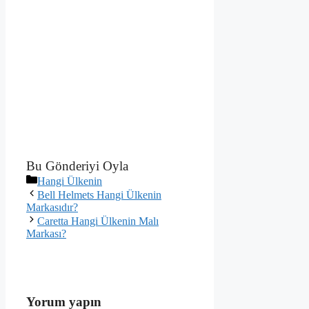
Bu Gönderiyi Oyla
Kategoriler
Hangi Ülkenin
Bell Helmets Hangi Ülkenin
Markasıdır?
Caretta Hangi Ülkenin Malı
Markası?
Yorum yapın