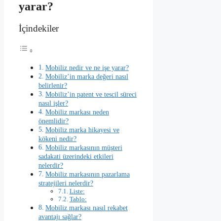
yarar?
İçindekiler
Mobiliz nedir ve ne işe yarar?
Mobiliz’in marka değeri nasıl
belirlenir?
Mobiliz’in patent ve tescil süreci
nasıl işler?
Mobiliz markası neden
önemlidir?
Mobiliz marka hikayesi ve
kökeni nedir?
Mobiliz markasının müşteri
sadakati üzerindeki etkileri
nelerdir?
Mobiliz markasının pazarlama
stratejileri nelerdir?
Liste:
Tablo:
Mobiliz markası nasıl rekabet
avantajı sağlar?