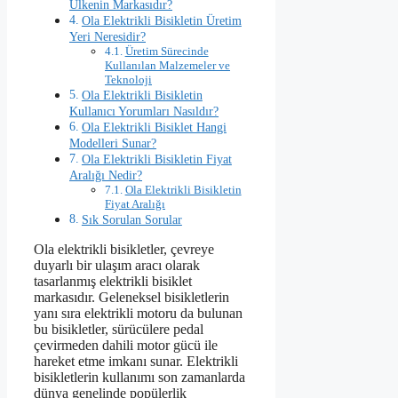
Ülkenin Markasıdır?
Ola Elektrikli Bisikletin Üretim
Yeri Neresidir?
Üretim Sürecinde
Kullanılan Malzemeler ve
Teknoloji
Ola Elektrikli Bisikletin
Kullanıcı Yorumları Nasıldır?
Ola Elektrikli Bisiklet Hangi
Modelleri Sunar?
Ola Elektrikli Bisikletin Fiyat
Aralığı Nedir?
Ola Elektrikli Bisikletin
Fiyat Aralığı
Sık Sorulan Sorular
Ola elektrikli bisikletler, çevreye
duyarlı bir ulaşım aracı olarak
tasarlanmış elektrikli bisiklet
markasıdır. Geleneksel bisikletlerin
yanı sıra elektrikli motoru da bulunan
bu bisikletler, sürücülere pedal
çevirmeden dahili motor gücü ile
hareket etme imkanı sunar. Elektrikli
bisikletlerin kullanımı son zamanlarda
dünya genelinde popülerlik