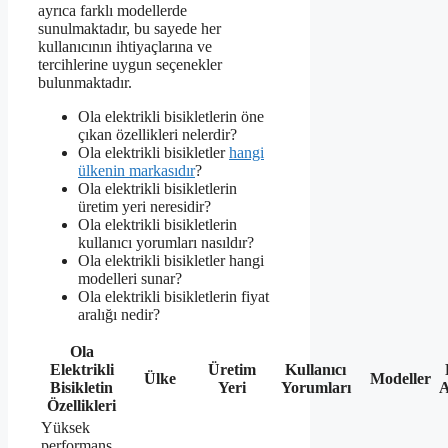
ayrıca farklı modellerde
sunulmaktadır, bu sayede her
kullanıcının ihtiyaçlarına ve
tercihlerine uygun seçenekler
bulunmaktadır.
Ola elektrikli bisikletlerin öne
çıkan özellikleri nelerdir?
Ola elektrikli bisikletler
hangi
ülkenin markasıdır
?
Ola elektrikli bisikletlerin
üretim yeri neresidir?
Ola elektrikli bisikletlerin
kullanıcı yorumları nasıldır?
Ola elektrikli bisikletler hangi
modelleri sunar?
Ola elektrikli bisikletlerin fiyat
aralığı nedir?
Ola
Elektrikli
Üretim
Kullanıcı
Ülke
Modeller
Bisikletin
Yeri
Yorumları
A
Özellikleri
Yüksek
performans,