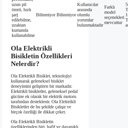
uzun pil
Kullanıcılar
5
Farklı
ömrü, hızlı
arasında
T
model
şarj
Bilinmiyor
Bilinmiyor
olumlu
1
seçenekleri
edilebilme,
yorumlar
mevcuttur
uzaktan
bulunmaktadır
a
kumanda
kullanabilme
Ola Elektrikli
Bisikletin Özellikleri
Nelerdir?
Ola Elektrikli Bisiklet, teknolojiyi
kullanarak geleneksel bisiklet
deneyimini geliştiren bir markadır.
Elektrikli bisikletler, geleneksel pedal
gücüne ek olarak bir elektrik motoru
tarafından desteklenir. Ola Elektrikli
Bisikletler de bu şekilde çalışır ve
birçok özelliği ile dikkat çeker.
Ola Elektrikli Bisikletin
özelliklerinden biri, hafif ve dayanıklı