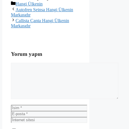
Kategoriler
Hangi Ülkenin
Autofren Seinsa Hangi Ülkenin
Markasıdır
Callista Çanta Hangi Ülkenin
Markasıdır
Yorum yapın
Yorum
İsim
E-
posta
İnternet
sitesi