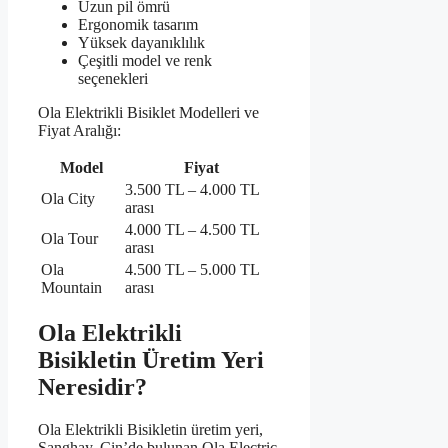
Uzun pil ömrü
Ergonomik tasarım
Yüksek dayanıklılık
Çeşitli model ve renk
seçenekleri
Ola Elektrikli Bisiklet Modelleri ve
Fiyat Aralığı:
Model
Fiyat
3.500 TL – 4.000 TL
Ola City
arası
4.000 TL – 4.500 TL
Ola Tour
arası
Ola
4.500 TL – 5.000 TL
Mountain
arası
Ola Elektrikli
Bisikletin Üretim Yeri
Neresidir?
Ola Elektrikli Bisikletin üretim yeri,
Şanghay, Çin’de bulunan Ola Electric