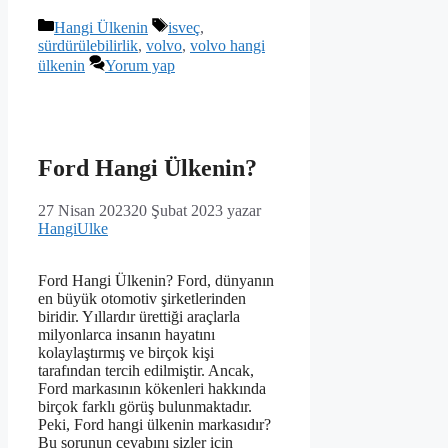
Kategoriler
Etiketler
Hangi Ülkenin
isveç
,
sürdürülebilirlik
,
volvo
,
volvo hangi
ülkenin
Yorum yap
Ford Hangi Ülkenin?
27 Nisan 2023
20 Şubat 2023
yazar
HangiUlke
Ford Hangi Ülkenin? Ford, dünyanın
en büyük otomotiv şirketlerinden
biridir. Yıllardır ürettiği araçlarla
milyonlarca insanın hayatını
kolaylaştırmış ve birçok kişi
tarafından tercih edilmiştir. Ancak,
Ford markasının kökenleri hakkında
birçok farklı görüş bulunmaktadır.
Peki, Ford hangi ülkenin markasıdır?
Bu sorunun cevabını sizler için