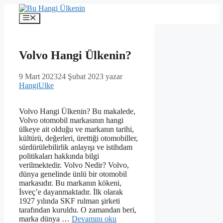
İçeriğe
atla
Menü
Volvo Hangi Ülkenin?
9 Mart 2023
24 Şubat 2023
yazar
HangiUlke
Volvo Hangi Ülkenin? Bu makalede,
Volvo otomobil markasının hangi
ülkeye ait olduğu ve markanın tarihi,
kültürü, değerleri, ürettiği otomobiller,
sürdürülebilirlik anlayışı ve istihdam
politikaları hakkında bilgi
verilmektedir. Volvo Nedir? Volvo,
dünya genelinde ünlü bir otomobil
markasıdır. Bu markanın kökeni,
İsveç’e dayanmaktadır. İlk olarak
1927 yılında SKF rulman şirketi
tarafından kuruldu. O zamandan beri,
marka dünya …
Devamını oku