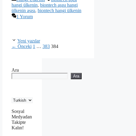
hangi ülkenin
,
biontech aşısı hangi
ülkenin aşısı
,
biontech hangi ülkenin
1 Yorum
Yeni yazılar
Sayfa
Sayfa
Sayfa
←
Önceki
1
…
383
384
Ara
Ara
Sosyal
Medyadan
Takipte
Kalın!