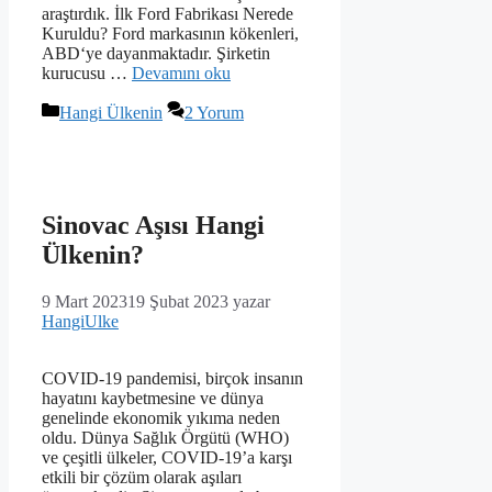
araştırdık. İlk Ford Fabrikası Nerede
Kuruldu? Ford markasının kökenleri,
ABD‘ye dayanmaktadır. Şirketin
kurucusu …
Devamını oku
Kategoriler
Hangi Ülkenin
2 Yorum
Sinovac Aşısı Hangi
Ülkenin?
9 Mart 2023
19 Şubat 2023
yazar
HangiUlke
COVID-19 pandemisi, birçok insanın
hayatını kaybetmesine ve dünya
genelinde ekonomik yıkıma neden
oldu. Dünya Sağlık Örgütü (WHO)
ve çeşitli ülkeler, COVID-19’a karşı
etkili bir çözüm olarak aşıları