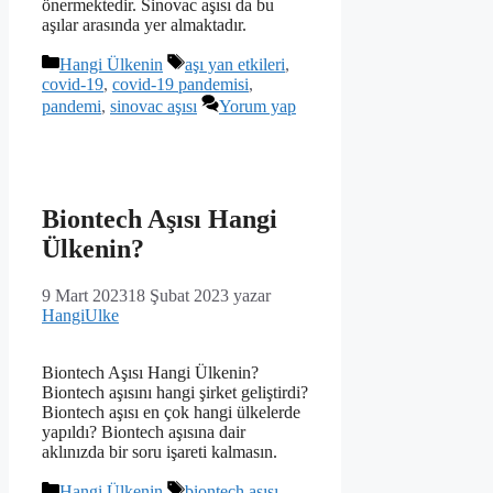
önermektedir. Sinovac aşısı da bu
aşılar arasında yer almaktadır.
Kategoriler
Etiketler
Hangi Ülkenin
aşı yan etkileri
,
covid-19
,
covid-19 pandemisi
,
pandemi
,
sinovac aşısı
Yorum yap
Biontech Aşısı Hangi
Ülkenin?
9 Mart 2023
18 Şubat 2023
yazar
HangiUlke
Biontech Aşısı Hangi Ülkenin?
Biontech aşısını hangi şirket geliştirdi?
Biontech aşısı en çok hangi ülkelerde
yapıldı? Biontech aşısına dair
aklınızda bir soru işareti kalmasın.
Kategoriler
Etiketler
Hangi Ülkenin
biontech aşısı