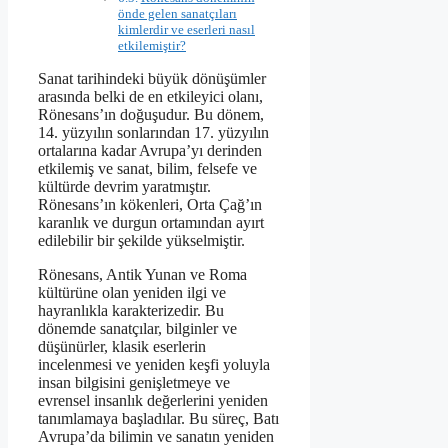
önde gelen sanatçıları
kimlerdir ve eserleri nasıl
etkilemiştir?
Sanat tarihindeki büyük dönüşümler
arasında belki de en etkileyici olanı,
Rönesans’ın doğuşudur. Bu dönem,
14. yüzyılın sonlarından 17. yüzyılın
ortalarına kadar Avrupa’yı derinden
etkilemiş ve sanat, bilim, felsefe ve
kültürde devrim yaratmıştır.
Rönesans’ın kökenleri, Orta Çağ’ın
karanlık ve durgun ortamından ayırt
edilebilir bir şekilde yükselmiştir.
Rönesans, Antik Yunan ve Roma
kültürüne olan yeniden ilgi ve
hayranlıkla karakterizedir. Bu
dönemde sanatçılar, bilginler ve
düşünürler, klasik eserlerin
incelenmesi ve yeniden keşfi yoluyla
insan bilgisini genişletmeye ve
evrensel insanlık değerlerini yeniden
tanımlamaya başladılar. Bu süreç, Batı
Avrupa’da bilimin ve sanatın yeniden