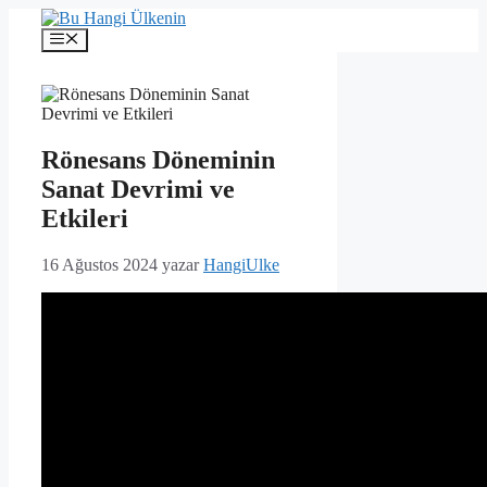
İçeriğe
atla
Menü
Rönesans Döneminin
Sanat Devrimi ve
Etkileri
16 Ağustos 2024
yazar
HangiUlke