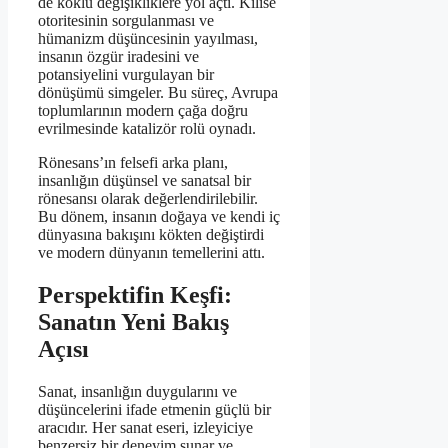
de köklü değişikliklere yol açtı. Kilise
otoritesinin sorgulanması ve
hümanizm düşüncesinin yayılması,
insanın özgür iradesini ve
potansiyelini vurgulayan bir
dönüşümü simgeler. Bu süreç, Avrupa
toplumlarının modern çağa doğru
evrilmesinde katalizör rolü oynadı.
Rönesans’ın felsefi arka planı,
insanlığın düşünsel ve sanatsal bir
rönesansı olarak değerlendirilebilir.
Bu dönem, insanın doğaya ve kendi iç
dünyasına bakışını kökten değiştirdi
ve modern dünyanın temellerini attı.
Perspektifin Keşfi:
Sanatın Yeni Bakış
Açısı
Sanat, insanlığın duygularını ve
düşüncelerini ifade etmenin güçlü bir
aracıdır. Her sanat eseri, izleyiciye
benzersiz bir deneyim sunar ve