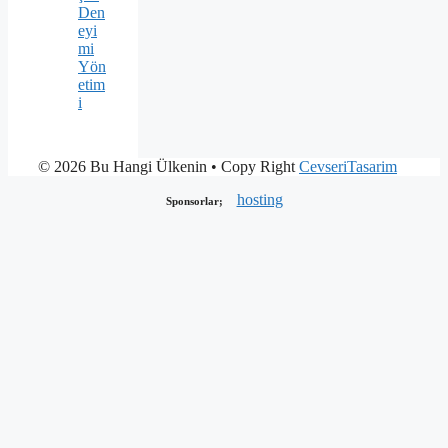
Den
eyi
mi
Yön
etim
i
© 2026 Bu Hangi Ülkenin
• Copy Right
CevseriTasarim
hosting
Sponsorlar;