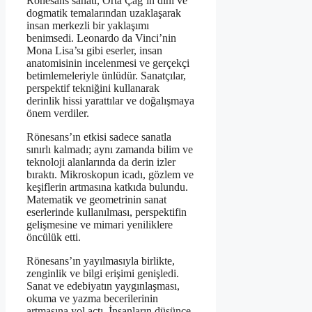
Rönesans sanatı, Orta Çağ’ın dini ve
dogmatik temalarından uzaklaşarak
insan merkezli bir yaklaşımı
benimsedi. Leonardo da Vinci’nin
Mona Lisa’sı gibi eserler, insan
anatomisinin incelenmesi ve gerçekçi
betimlemeleriyle ünlüdür. Sanatçılar,
perspektif tekniğini kullanarak
derinlik hissi yarattılar ve doğalışmaya
önem verdiler.
Rönesans’ın etkisi sadece sanatla
sınırlı kalmadı; aynı zamanda bilim ve
teknoloji alanlarında da derin izler
bıraktı. Mikroskopun icadı, gözlem ve
keşiflerin artmasına katkıda bulundu.
Matematik ve geometrinin sanat
eserlerinde kullanılması, perspektifin
gelişmesine ve mimari yeniliklere
öncülük etti.
Rönesans’ın yayılmasıyla birlikte,
zenginlik ve bilgi erişimi genişledi.
Sanat ve edebiyatın yaygınlaşması,
okuma ve yazma becerilerinin
artmasına yol açtı. İnsanların düşünce