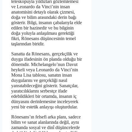
teleskopuyla yıldızları gözlemlemesi
ve Leonardo da Vinci’nin insan
anatomisini detaylı olarak çizmesi,
doğa ve bilim arasındaki derin bağı
gösterir. Bilgi, insanın çabalarıyla elde
edilen bir hazinedir ve bu bilginin
doğa yoluyla anlaşılması gerektiği
fikri, Rönesans düşüncesinin temel
taşlarından biridir.
Sanatta da Rönesans, gerçekçilik ve
duygu ifadesinin ön planda olduğu bir
dönemdir. Michelangelo’nun Davut
heykeli veya Leonardo da Vinci’nin
Mona Lisa tablosu, sanatın insan
duygularını ve gerçekliği nasıl
yansıtabileceğini gösterir. Sanatçılar,
yaratıcılıklarını serbestçe ifade
edebildikleri bir ortamda, insanın iç
dünyasını derinlemesine inceleyerek
yeni bir estetik anlayışı oluşturdular.
Rönesans’ın felsefi arka planı, sadece
bilim ve sanat alanlarında değil, aynı
zamanda sosyal ve dinî düşüncelerde