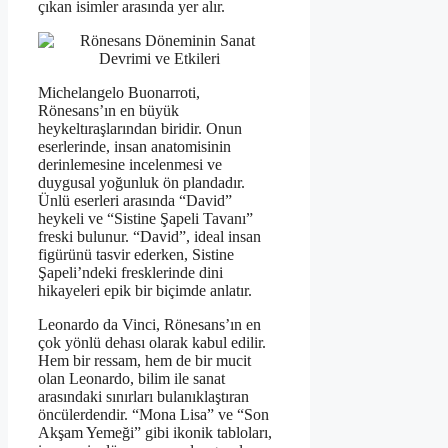
çıkan isimler arasında yer alır.
Michelangelo Buonarroti,
Rönesans’ın en büyük
heykeltıraşlarından biridir. Onun
eserlerinde, insan anatomisinin
derinlemesine incelenmesi ve
duygusal yoğunluk ön plandadır.
Ünlü eserleri arasında “David”
heykeli ve “Sistine Şapeli Tavanı”
freski bulunur. “David”, ideal insan
figürünü tasvir ederken, Sistine
Şapeli’ndeki fresklerinde dini
hikayeleri epik bir biçimde anlatır.
Leonardo da Vinci, Rönesans’ın en
çok yönlü dehası olarak kabul edilir.
Hem bir ressam, hem de bir mucit
olan Leonardo, bilim ile sanat
arasındaki sınırları bulanıklaştıran
öncülerdendir. “Mona Lisa” ve “Son
Akşam Yemeği” gibi ikonik tabloları,