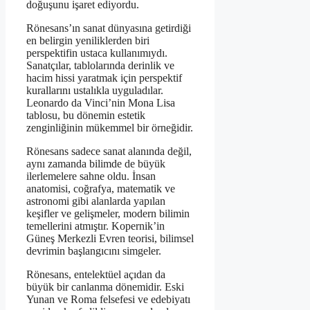
doğuşunu işaret ediyordu.
Rönesans’ın sanat dünyasına getirdiği
en belirgin yeniliklerden biri
perspektifin ustaca kullanımıydı.
Sanatçılar, tablolarında derinlik ve
hacim hissi yaratmak için perspektif
kurallarını ustalıkla uyguladılar.
Leonardo da Vinci’nin Mona Lisa
tablosu, bu dönemin estetik
zenginliğinin mükemmel bir örneğidir.
Rönesans sadece sanat alanında değil,
aynı zamanda bilimde de büyük
ilerlemelere sahne oldu. İnsan
anatomisi, coğrafya, matematik ve
astronomi gibi alanlarda yapılan
keşifler ve gelişmeler, modern bilimin
temellerini atmıştır. Kopernik’in
Güneş Merkezli Evren teorisi, bilimsel
devrimin başlangıcını simgeler.
Rönesans, entelektüel açıdan da
büyük bir canlanma dönemidir. Eski
Yunan ve Roma felsefesi ve edebiyatı