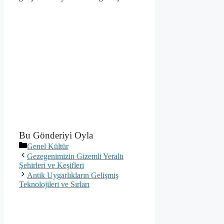
Bu Gönderiyi Oyla
Kategoriler
Genel Kültür
Gezegenimizin Gizemli Yeraltı
Şehirleri ve Keşifleri
Antik Uygarlıkların Gelişmiş
Teknolojileri ve Sırları