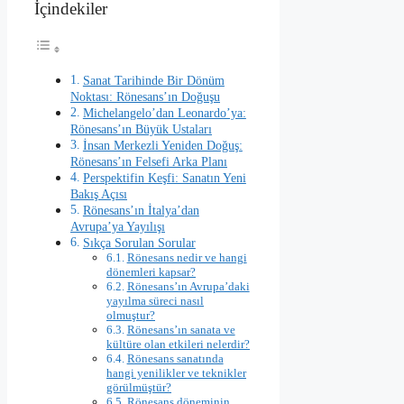
İçindekiler
Sanat Tarihinde Bir Dönüm
Noktası: Rönesans’ın Doğuşu
Michelangelo’dan Leonardo’ya:
Rönesans’ın Büyük Ustaları
İnsan Merkezli Yeniden Doğuş:
Rönesans’ın Felsefi Arka Planı
Perspektifin Keşfi: Sanatın Yeni
Bakış Açısı
Rönesans’ın İtalya’dan
Avrupa’ya Yayılışı
Sıkça Sorulan Sorular
Rönesans nedir ve hangi
dönemleri kapsar?
Rönesans’ın Avrupa’daki
yayılma süreci nasıl
olmuştur?
Rönesans’ın sanata ve
kültüre olan etkileri nelerdir?
Rönesans sanatında
hangi yenilikler ve teknikler
görülmüştür?
Rönesans döneminin