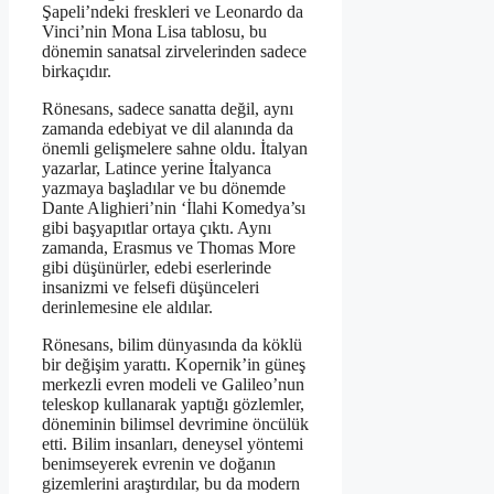
Şapeli’ndeki freskleri ve Leonardo da
Vinci’nin Mona Lisa tablosu, bu
dönemin sanatsal zirvelerinden sadece
birkaçıdır.
Rönesans, sadece sanatta değil, aynı
zamanda edebiyat ve dil alanında da
önemli gelişmelere sahne oldu. İtalyan
yazarlar, Latince yerine İtalyanca
yazmaya başladılar ve bu dönemde
Dante Alighieri’nin ‘İlahi Komedya’sı
gibi başyapıtlar ortaya çıktı. Aynı
zamanda, Erasmus ve Thomas More
gibi düşünürler, edebi eserlerinde
insanizmi ve felsefi düşünceleri
derinlemesine ele aldılar.
Rönesans, bilim dünyasında da köklü
bir değişim yarattı. Kopernik’in güneş
merkezli evren modeli ve Galileo’nun
teleskop kullanarak yaptığı gözlemler,
döneminin bilimsel devrimine öncülük
etti. Bilim insanları, deneysel yöntemi
benimseyerek evrenin ve doğanın
gizemlerini araştırdılar, bu da modern