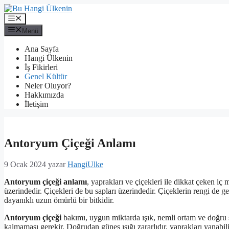
İçeriğe
atla
Menü
Menü
Ana Sayfa
Hangi Ülkenin
İş Fikirleri
Genel Kültür
Neler Oluyor?
Hakkımızda
İletişim
Antoryum Çiçeği Anlamı
9 Ocak 2024
yazar
HangiUlke
Antoryum çiçeği anlamı
, yaprakları ve çiçekleri ile dikkat çeken iç
üzerindedir. Çiçekleri de bu sapları üzerindedir. Çiçeklerin rengi de
dayanıklı uzun ömürlü bir bitkidir.
Antoryum çiçeği
bakımı, uygun miktarda ışık, nemli ortam ve doğru 
kalmaması gerekir. Doğrudan güneş ışığı zararlıdır, yaprakları yanabili