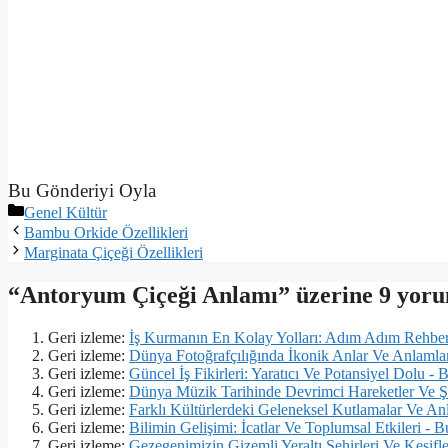
Bu Gönderiyi Oyla
Kategoriler
Genel Kültür
Bambu Orkide Özellikleri
Marginata Çiçeği Özellikleri
“Antoryum Çiçeği Anlamı” üzerine 9 yor
Geri izleme:
İş Kurmanın En Kolay Yolları: Adım Adım Rehbe
Geri izleme:
Dünya Fotoğrafçılığında İkonik Anlar Ve Anlamla
Geri izleme:
Güncel İş Fikirleri: Yaratıcı Ve Potansiyel Dolu -
Geri izleme:
Dünya Müzik Tarihinde Devrimci Hareketler Ve Ş
Geri izleme:
Farklı Kültürlerdeki Geleneksel Kutlamalar Ve An
Geri izleme:
Bilimin Gelişimi: İcatlar Ve Toplumsal Etkileri -
Geri izleme:
Gezegenimizin Gizemli Yeraltı Şehirleri Ve Keşifl