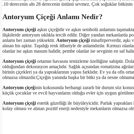
.10 derecenin altı 28 derecenin üstünü sevmez. Çok soğuklar bitkinin
Antoryum Çiçeği Anlamı Nedir?
Antoryum çiçeği
aşkın çiçeğidir ve aşkın sembolü anlamını taşımaktad
ilişkilerde antoryum sıklıkla tercih edilir. Diğer yandan mekanlarda poziti
anlamı her zaman yüksektir.
Antoryum çiçeği
misafirperverdir, aşkı 
alınan his aşktır. Taşıdığı renk itibariyle de anlamdırılır. Kırmızı olan
olanlar ise aşkın masum halidir, pembe olanlar ise sevginin en saf halid
Antoryum çiçeği
ortamın havasını temizleme özelliğine sahiptir. Dolay
olduğundan dekorasyon amaçlıdır. Sağlık açısından romatizma ağrıların
birinin çiçekleri ya da yapraklarının yapısı farklıdır. Ev ya da ofis ort
olmazsa olmazdır.Çiçeğin yanında başka bir bitki ya da nesne olmamal
Antoryum çiçeğ
inin kokusunda herhangi zararlı bir durum söz konus
küçük çocuklar ve evcil hayvanların olduğu evler için uygun görülme
Antoryum çiçeği
estetik güzelliği ile büyüleyicidir. Parlak yapraklar
kolay olması ve alınan pozitif enerji nedeniyle mekanların olmazsa olm