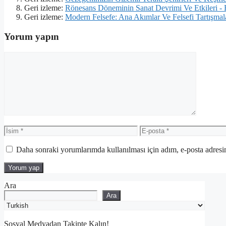
Geri izleme:
Rönesans Döneminin Sanat Devrimi Ve Etkileri -
Geri izleme:
Modern Felsefe: Ana Akımlar Ve Felsefi Tartışma
Yorum yapın
Yorum
İsim
E-
posta
Daha sonraki yorumlarımda kullanılması için adım, e-posta adresim
Ara
Ara
Sosyal Medyadan Takipte Kalın!