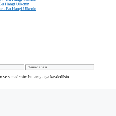
 Bu Hangi Ülkenin
lar - Bu Hangi Ülkenin
İnternet
sitesi
 ve site adresim bu tarayıcıya kaydedilsin.