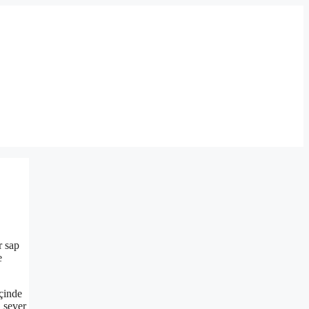
r sap
e
içinde
i sever