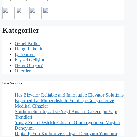
Kategoriler
Genel Kültür
Hangi Ülkenin
İş Fikirleri
Kişisel Gelişim
Neler Oluyor?
Öneriler
Son Yazılar
Has Elevator Reliable and Innovative Elevator Solutions
Biyomedikal Mühendislikte Yenilikçi Gelişmeler ve
Medikal Cihazlar
Sürdürülebilir İnşaat ve Yeşil Binalar: Geleceğin Yapı
Trendleri
Yapay Zeka Destekli E-ticaret Otomasyonu ve Müşteri
Deneyimi
Dijital İş Yeri Kültürü ve Çalışan Deneyimi Yönetimi