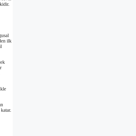
idir.
gusal
en ilk
l
çek
r
ikle
ın
katar.