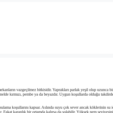
 mekanların vazgeçilmez bitkisidir. Yaprakları parlak yeşil olup uzunca bi
 genelde kırmızı, pembe ya da beyazdır. Uygun koşullarda olduğu takdird
sulama koşullarını kapsar. Aslında suyu çok sever ancak köklerinin su 
r. Fakat karanlık bir ortamda kalırsa da solabilir. Yüksek nem seviyesin