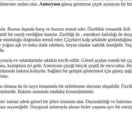
 ölmesine neden olur.
Antoryum
güneş görmezse çiçek açmayan bir bitk
ır. Bunun dışında barış ve huzuru temsil eder. Özellikle romantik ikili
f bir enerji verdiğine inanılır. Zarifliği ile , estetiksel farklılığı ile duy
ve mutluluğu doğrudan temsil eder. Çiçekleri kalp şeklinde göründüğünd
lar yoğun aşk ve tutku ifade ederken, beyaz olanlar sadelik örneğidir. Yeşi
ir.
ısıyla ev ortamlarında sıklıkla tercih edilir. Görsel açıdan estetik bir çi
a, kramplara iyi gelir. Antoryum çiçeği birçok çeşidi ile mevcuttur. He
amlarında bakımı kolaydır. Sağlıklı bir gelişim göstermesi için güneş ışığı
ıdır.
u olmasa da öz suyu temasında bir zehirlenme durumu oluşabilir. Özell
mektedir. Bakımı sırasında mutlaka korunulmalıdır.
ı her zaman adeta görsel bir şölen imzasını atar. Dayanıklılığı ve bakımın
az seçeneğidir. Duygusal anlamıyla alınan hisler yaşama ayrı bir enerji 