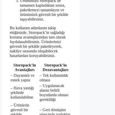
Ürününüzü Storopack ile
tamamen kapladıktan sonra,
paketlemeyi tamamlayın ve
ürününüzü güvenli bir şekilde
taşıyabilirsiniz.
Bu kullanım adımlarını takip
ettiğinizde, Storopack’in sağladığı
koruma avantajlarından tam olarak
faydalanabilirsiniz. Ürünlerinizi
güvenli bir şekilde paketleyerek,
nakliye sırasında oluşabilecek
hasarlardan koruyabilirsiniz.
Storopack’in
Storopack’in
Avantajları
Dezavantajları
– Dayanıklı ve
– Tek kullanımlık
esnek yapısı
olması
– Uygulanacak
– Hava yastığı
alanın belirli
şeklinde
boyutlarda olması
kullanılabilme
gerekliliği
– Ürünlerin
güvenli bir
– Geri dönüşüm
şekilde
sürecinde zorluklar