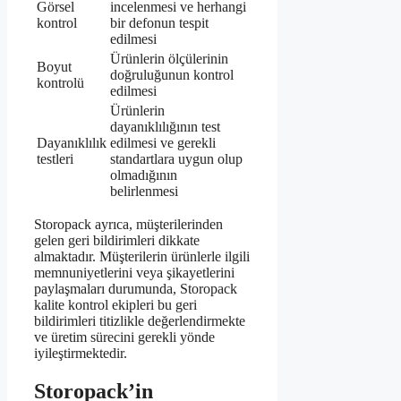
Görsel
incelenmesi ve herhangi
kontrol
bir defonun tespit
edilmesi
Ürünlerin ölçülerinin
Boyut
doğruluğunun kontrol
kontrolü
edilmesi
Ürünlerin
dayanıklılığının test
Dayanıklılık
edilmesi ve gerekli
testleri
standartlara uygun olup
olmadığının
belirlenmesi
Storopack ayrıca, müşterilerinden
gelen geri bildirimleri dikkate
almaktadır. Müşterilerin ürünlerle ilgili
memnuniyetlerini veya şikayetlerini
paylaşmaları durumunda, Storopack
kalite kontrol ekipleri bu geri
bildirimleri titizlikle değerlendirmekte
ve üretim sürecini gerekli yönde
iyileştirmektedir.
Storopack’in