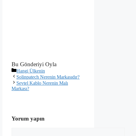
Bu Gönderiyi Oyla
Kategoriler
Hangi Ülkenin
Solinpatech Nerenin Markasıdır?
Sevtel Kablo Nerenin Malı
Markası?
Yorum yapın
Yorum