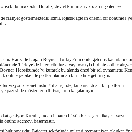
isi bulunmaktadır. Bu ofis, devlet kurumlarıyla olan ilişkileri ve
e faaliyet göstermektedir. İzmir, lojistik açıdan önemli bir konumda ye
dır.
ştur. Hanzade Doğan Boyner, Türkiye’nin önde gelen iş kadınlarından
nemde Türkiye’de internetin hızla yayılmasıyla birlikte online alışver
oyner, Hepsiburada’yı kurarak bu alanda öncü bir rol oynamıştır. Ken
k online perakende platformlarından biri haline getirmiştir.
 vizyonla yönetmiştir. Yıllar içinde, kullanıcı dostu bir platform
lpazesi ile müşterilerin ihtiyaçlarını karşılamıştır.
dikkat çekiyor. Kuruluşundan itibaren büyük bir başarı hikayesi yazan
inin önüne geçmeyi başarmıştır.
lesi bulunmasıdır. E-ticaret sektöründe müşteri memnuniyeti oldukça ön