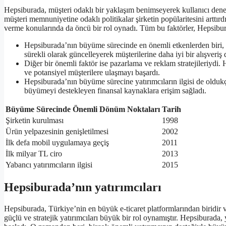
Hepsiburada, müşteri odaklı bir yaklaşım benimseyerek kullanıcı deneyi
müşteri memnuniyetine odaklı politikalar şirketin popülaritesini arttırd
verme konularında da öncü bir rol oynadı. Tüm bu faktörler, Hepsibu
Hepsiburada’nın büyüme sürecinde en önemli etkenlerden biri, t
sürekli olarak güncelleyerek müşterilerine daha iyi bir alışveri
Diğer bir önemli faktör ise pazarlama ve reklam stratejileriydi. He
ve potansiyel müşterilere ulaşmayı başardı.
Hepsiburada’nın büyüme sürecine yatırımcıların ilgisi de oldukça
büyümeyi destekleyen finansal kaynaklara erişim sağladı.
Büyüme Sürecinde Önemli Dönüm Noktaları
Tarih
Şirketin kurulması
1998
Ürün yelpazesinin genişletilmesi
2002
İlk defa mobil uygulamaya geçiş
2011
İlk milyar TL ciro
2013
Yabancı yatırımcıların ilgisi
2015
Hepsiburada’nın yatırımcıları
Hepsiburada, Türkiye’nin en büyük e-ticaret platformlarından biridir 
güçlü ve stratejik yatırımcıları büyük bir rol oynamıştır. Hepsiburada