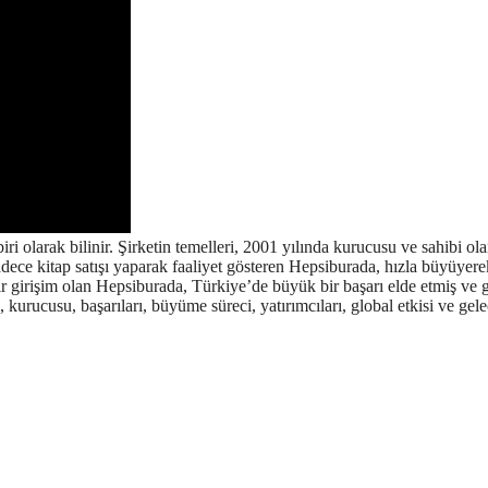
i olarak bilinir. Şirketin temelleri, 2001 yılında kurucusu ve sahibi ol
dece kitap satışı yaparak faaliyet gösteren Hepsiburada, hızla büyüyere
 bir girişim olan Hepsiburada, Türkiye’de büyük bir başarı elde etmiş ve 
, kurucusu, başarıları, büyüme süreci, yatırımcıları, global etkisi ve gel