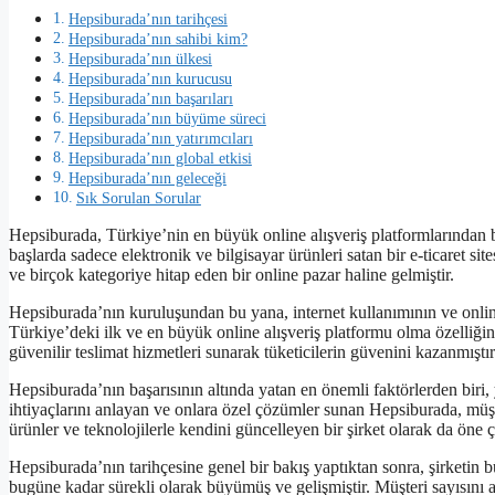
Hepsiburada’nın tarihçesi
Hepsiburada’nın sahibi kim?
Hepsiburada’nın ülkesi
Hepsiburada’nın kurucusu
Hepsiburada’nın başarıları
Hepsiburada’nın büyüme süreci
Hepsiburada’nın yatırımcıları
Hepsiburada’nın global etkisi
Hepsiburada’nın geleceği
Sık Sorulan Sorular
Hepsiburada, Türkiye’nin en büyük online alışveriş platformlarından 
başlarda sadece elektronik ve bilgisayar ürünleri satan bir e-ticaret s
ve birçok kategoriye hitap eden bir online pazar haline gelmiştir.
Hepsiburada’nın kuruluşundan bu yana, internet kullanımının ve online 
Türkiye’deki ilk ve en büyük online alışveriş platformu olma özelliğin
güvenilir teslimat hizmetleri sunarak tüketicilerin güvenini kazanmıştır
Hepsiburada’nın başarısının altında yatan en önemli faktörlerden biri, 
ihtiyaçlarını anlayan ve onlara özel çözümler sunan Hepsiburada, müş
ürünler ve teknolojilerle kendini güncelleyen bir şirket olarak da öne 
Hepsiburada’nın tarihçesine genel bir bakış yaptıktan sonra, şirket
bugüne kadar sürekli olarak büyümüş ve gelişmiştir. Müşteri sayısını a