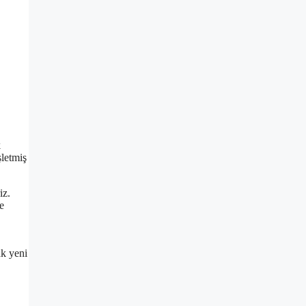
k
şletmiş
iz.
e
ak yeni