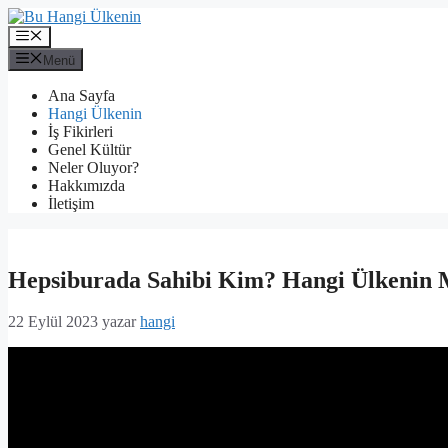
İçeriğe
atla
Menü
Menü
Ana Sayfa
Hangi Ülkenin
İş Fikirleri
Genel Kültür
Neler Oluyor?
Hakkımızda
İletişim
Hepsiburada Sahibi Kim? Hangi Ülkenin 
22 Eylül 2023
yazar
hangi