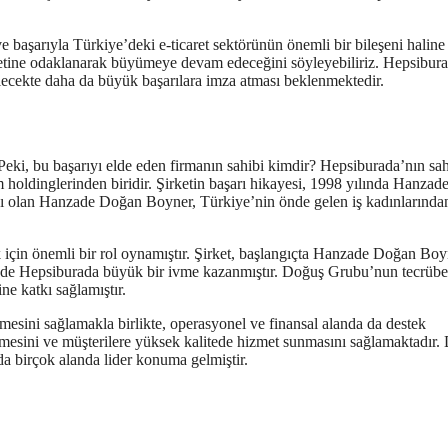
başarıyla Türkiye’deki e-ticaret sektörünün önemli bir bileşeni haline
etine odaklanarak büyümeye devam edeceğini söyleyebiliriz. Hepsibur
gelecekte daha da büyük başarılara imza atması beklenmektedir.
Peki, bu başarıyı elde eden firmanın sahibi kimdir? Hepsiburada’nın sah
oldinglerinden biridir. Şirketin başarı hikayesi, 1998 yılında Hanzad
ğı olan Hanzade Doğan Boyner, Türkiye’nin önde gelen iş kadınlarında
için önemli bir rol oynamıştır. Şirket, başlangıçta Hanzade Doğan Boy
inde Hepsiburada büyük bir ivme kazanmıştır. Doğuş Grubu’nun tecrübe
ne katkı sağlamıştır.
mesini sağlamakla birlikte, operasyonel ve finansal alanda da destek
rmesini ve müşterilere yüksek kalitede hizmet sunmasını sağlamaktadır.
 birçok alanda lider konuma gelmiştir.