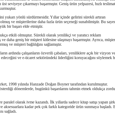
st seviyeye çıkarmayı başarmıştır. Geniş ürün yelpazesi, hızlı teslima
 kurmuştur.
i yukarı yönlü sürdürmesidir. Yıllar içinde gelirini sürekli artıran
 olmuş ve müşterilerine daha fazla ürün seçeneği sunabilmiştir. Bu saye
yük bir başarı elde etmiştir.
ukça etkili olmuştur. Sürekli olarak yenilikçi ve yaratıcı reklam
ve daha geniş bir müşteri kitlesine ulaşmayı başarmıştır. Ayrıca, müşter
muş ve müşteri bağlılığını sağlamıştır.
rın ardında çalışanların özverili çabaları, yeniliklere açık bir vizyon v
 edeceğini ve e-ticaret sektöründeki liderliğini koruyacağını söylemek h
 Şirket, 1998 yılında Hanzade Doğan Boyner tarafından kurulmuştur.
 gösterdiği dönemlerde, bugünkü başarılarını tahmin etmek oldukça zordu
 paralel olarak ivme kazandı. İlk yıllarda sadece kitap satışı yapan şirk
 ve aksesuarlara kadar pek çok farklı kategoride ürün sunmaya başladı. 
nı sağladı.