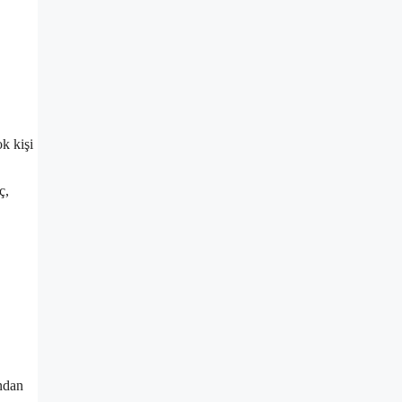
k kişi
ç,
ından