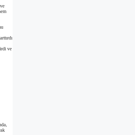
 ve
önem
nu
rttırdı
irdi ve
nda,
rak