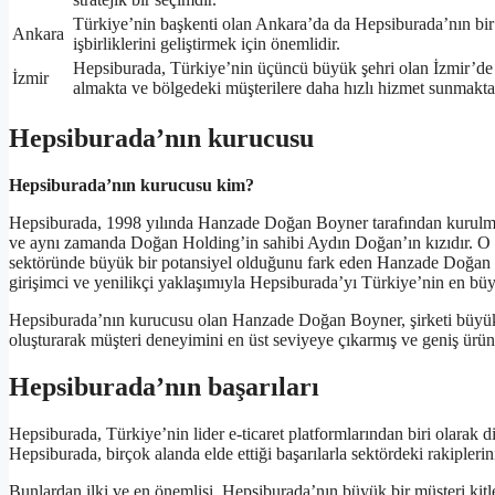
Türkiye’nin başkenti olan Ankara’da da Hepsiburada’nın bir of
Ankara
işbirliklerini geliştirmek için önemlidir.
Hepsiburada, Türkiye’nin üçüncü büyük şehri olan İzmir’de d
İzmir
almakta ve bölgedeki müşterilere daha hızlı hizmet sunmakta
Hepsiburada’nın kurucusu
Hepsiburada’nın kurucusu kim?
Hepsiburada, 1998 yılında Hanzade Doğan Boyner tarafından kurulmu
ve aynı zamanda Doğan Holding’in sahibi Aydın Doğan’ın kızıdır. O dö
sektöründe büyük bir potansiyel olduğunu fark eden Hanzade Doğan B
girişimci ve yenilikçi yaklaşımıyla Hepsiburada’yı Türkiye’nin en büyü
Hepsiburada’nın kurucusu olan Hanzade Doğan Boyner, şirketi büyük bir
oluşturarak müşteri deneyimini en üst seviyeye çıkarmış ve geniş ürün ye
Hepsiburada’nın başarıları
Hepsiburada, Türkiye’nin lider e-ticaret platformlarından biri olarak 
Hepsiburada, birçok alanda elde ettiği başarılarla sektördeki rakipler
Bunlardan ilki ve en önemlisi, Hepsiburada’nın büyük bir müşteri kit