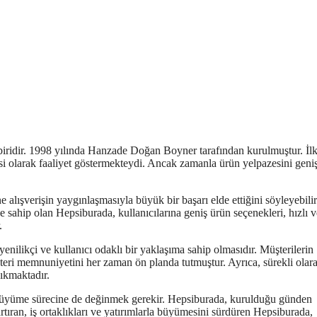
biridir. 1998 yılında Hanzade Doğan Boyner tarafından kurulmuştur. İl
itesi olarak faaliyet göstermekteydi. Ancak zamanla ürün yelpazesini geni
alışverişin yaygınlaşmasıyla büyük bir başarı elde ettiğini söyleyebilir
e sahip olan Hepsiburada, kullanıcılarına geniş ürün seçenekleri, hızlı v
.
yenilikçi ve kullanıcı odaklı bir yaklaşıma sahip olmasıdır. Müşterilerin
teri memnuniyetini her zaman ön planda tutmuştur. Ayrıca, sürekli olar
çıkmaktadır.
in büyüme sürecine de değinmek gerekir. Hepsiburada, kurulduğu günden
rtıran, iş ortaklıkları ve yatırımlarla büyümesini sürdüren Hepsiburada,