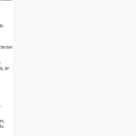
t
de
ilerine
e
iç de
.
et,
Bu