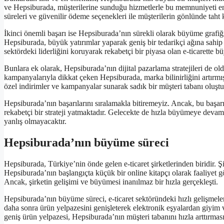
ve Hepsiburada, müşterilerine sunduğu hizmetlerle bu memnuniyeti en ü
süreleri ve güvenilir ödeme seçenekleri ile müşterilerin gönlünde taht
İkinci önemli başarı ise Hepsiburada’nın sürekli olarak büyüme grafiğin
Hepsiburada, büyük yatırımlar yaparak geniş bir tedarikçi ağına sahip
sektördeki liderliğini koruyarak rekabetçi bir piyasa olan e-ticarette bü
Bunlara ek olarak, Hepsiburada’nın dijital pazarlama stratejileri de old
kampanyalarıyla dikkat çeken Hepsiburada, marka bilinirliğini artırmış 
özel indirimler ve kampanyalar sunarak sadık bir müşteri tabanı oluştur
Hepsiburada’nın başarılarını sıralamakla bitiremeyiz. Ancak, bu başarıla
rekabetçi bir strateji yatmaktadır. Gelecekte de hızla büyümeye devam
yanlış olmayacaktır.
Hepsiburada’nın büyüme süreci
Hepsiburada, Türkiye’nin önde gelen e-ticaret şirketlerinden biridir.
Hepsiburada’nın başlangıçta küçük bir online kitapçı olarak faaliyet
Ancak, şirketin gelişimi ve büyümesi inanılmaz bir hızla gerçekleşti.
Hepsiburada’nın büyüme süreci, e-ticaret sektöründeki hızlı gelişmelere
daha sonra ürün yelpazesini genişleterek elektronik eşyalardan giyim
geniş ürün yelpazesi, Hepsiburada’nın müşteri tabanını hızla arttırması