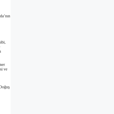
ada’nın
ibi,
e
n
ner
si ve
 Doğuş