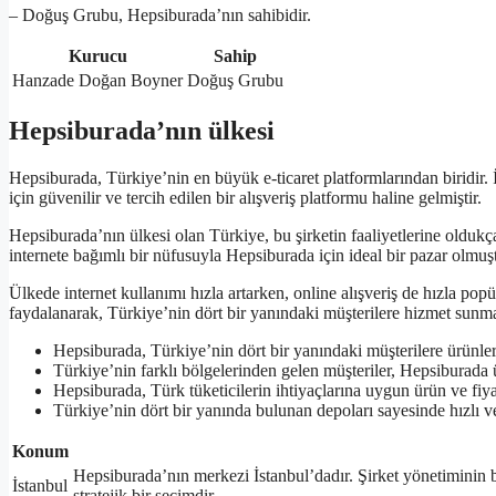
– Doğuş Grubu, Hepsiburada’nın sahibidir.
Kurucu
Sahip
Hanzade Doğan Boyner
Doğuş Grubu
Hepsiburada’nın ülkesi
Hepsiburada, Türkiye’nin en büyük e-ticaret platformlarından biridir
için güvenilir ve tercih edilen bir alışveriş platformu haline gelmiştir.
Hepsiburada’nın ülkesi olan Türkiye, bu şirketin faaliyetlerine oldukça
internete bağımlı bir nüfusuyla Hepsiburada için ideal bir pazar olmuşt
Ülkede internet kullanımı hızla artarken, online alışveriş de hızla p
faydalanarak, Türkiye’nin dört bir yanındaki müşterilere hizmet sunma
Hepsiburada, Türkiye’nin dört bir yanındaki müşterilere ürünleri
Türkiye’nin farklı bölgelerinden gelen müşteriler, Hepsiburada ü
Hepsiburada, Türk tüketicilerin ihtiyaçlarına uygun ürün ve fiy
Türkiye’nin dört bir yanında bulunan depoları sayesinde hızlı ve 
Konum
Hepsiburada’nın merkezi İstanbul’dadır. Şirket yönetiminin 
İstanbul
stratejik bir seçimdir.