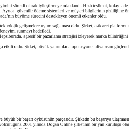
mini sürekli olarak iyileştirmeye odaklandı. Hızlı teslimat, kolay iade
ı. Ayrıca, güvenilir ödeme sistemleri ve müşteri bilgilerinin gizliliğine 
rada’nın büyüme sürecini destekleyen önemli etkenler oldu.
eknolojik gelişmelere uyum sağlaması oldu. Şirket, e-ticaret platformu
ş deneyimi sunmayı hedefledi.
psiburada, agresif bir pazarlama stratejisi izleyerek marka bilinirliğini a
 etkili oldu. Şirket, büyük yatırımlarla operasyonel altyapısını güçlend
ve büyük bir başarı öyküsünün parçasıdır. Şirketin bu başarıya ulaşması
, yolculuğuna 2001 yılında Doğan Online şirketinin bir yan kuruluşu ola