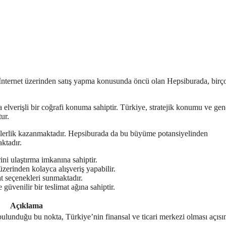
. İnternet üzerinden satış yapma konusunda öncü olan Hepsiburada, birço
 elverişli bir coğrafi konuma sahiptir. Türkiye, stratejik konumu ve gen
ur.
opülerlik kazanmaktadır. Hepsiburada da bu büyüme potansiyelinden
ktadır.
ni ulaştırma imkanına sahiptir.
zerinden kolayca alışveriş yapabilir.
at seçenekleri sunmaktadır.
güvenilir bir teslimat ağına sahiptir.
Açıklama
bulunduğu bu nokta, Türkiye’nin finansal ve ticari merkezi olması açıs