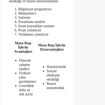
eksikliği ve bazen monotonluktur.
Bilgisayar programcısı
Muhasebeci
Sekreter
Pazarlama analisti
İnsan kaynakları uzmanı
Proje yöneticisi
Veritabanı yöneticisi
Masa Başı
Masa Başı İşlerin
İşlerin
Dezavantajları
Avantajları
Düzenli
çalışma
Hareketsizlik
saatleri
Sosyal
Fiziksel
etkileşim
çaba
eksikliği
gerektirmez
Bazen
Genellikle
monotonluk
daha az
risk içerir