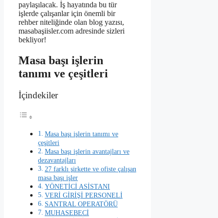
paylaşılacak. İş hayatında bu tür
işlerde çalışanlar için önemli bir
rehber niteliğinde olan blog yazısı,
masabaşiisler.com adresinde sizleri
bekliyor!
Masa başı işlerin
tanımı ve çeşitleri
İçindekiler
Masa başı işlerin tanımı ve
çeşitleri
Masa başı işlerin avantajları ve
dezavantajları
27 farklı şirkette ve ofiste çalışan
masa başı işler
YÖNETİCİ ASİSTANI
VERİ GİRİŞİ PERSONELİ
SANTRAL OPERATÖRÜ
MUHASEBECİ