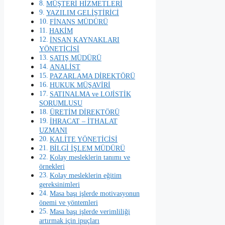
MÜŞTERİ HİZMETLERİ
YAZILIM GELİŞTİRİCİ
FİNANS MÜDÜRÜ
HAKİM
İNSAN KAYNAKLARI
YÖNETİCİSİ
SATIŞ MÜDÜRÜ
ANALİST
PAZARLAMA DİREKTÖRÜ
HUKUK MÜŞAVİRİ
SATINALMA ve LOJİSTİK
SORUMLUSU
ÜRETİM DİREKTÖRÜ
İHRACAT – İTHALAT
UZMANI
KALİTE YÖNETİCİSİ
BİLGİ İŞLEM MÜDÜRÜ
Kolay mesleklerin tanımı ve
örnekleri
Kolay mesleklerin eğitim
gereksinimleri
Masa başı işlerde motivasyonun
önemi ve yöntemleri
Masa başı işlerde verimliliği
artırmak için ipuçları