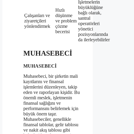
İşletmelerin
büyüklüğüne
Hızlı
bağlı olarak,
Çalışanları ve
düşünme
santral
ziyaretçileri
ve problem
operatörleri
yönlendirmek
çözme
yönetici
becerisi
pozisyonlarında
da ilerleyebilirler
MUHASEBECİ
MUHASEBECİ
Muhasebeci, bir şirketin mali
kayıtlarını ve finansal
işlemlerini düzenleyen, takip
eden ve raporlayan kişidir. Bu
önemli meslek, işletmenin
finansal sağlığını ve
performansını belirlemek için
büyük önem taşır.
Muhasebeciler, genellikle
finansal tablolar, gelir tablosu
ve nakit akış tablosu gibi