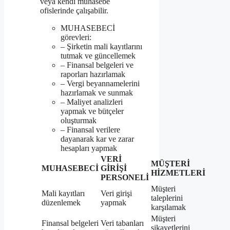
veya kendi muhasebe
ofislerinde çalışabilir.
MUHASEBECİ
görevleri:
– Şirketin mali kayıtlarını
tutmak ve güncellemek
– Finansal belgeleri ve
raporları hazırlamak
– Vergi beyannamelerini
hazırlamak ve sunmak
– Maliyet analizleri
yapmak ve bütçeler
oluşturmak
– Finansal verilere
dayanarak kar ve zarar
hesapları yapmak
VERİ
MÜŞTERİ
MUHASEBECİ
GİRİŞİ
HİZMETLERİ
PERSONELİ
Müşteri
Mali kayıtları
Veri girişi
taleplerini
düzenlemek
yapmak
karşılamak
Müşteri
Finansal belgeleri
Veri tabanları
şikayetlerini