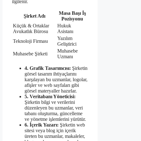
ilgilenir.
Masa Başı İş
Şirket Adı
Pozisyonu
Küçük & Ortaklar
Hukuk
Avukatlık Bürosu
Asistanı
Yazılım
Teknoloji Firması
Geliştirici
Muhasebe
Muhasebe Şirketi
Uzmanı
4. Grafik Tasarımcısı:
Şirketin
görsel tasarım ihtiyaçlarını
karşılayan bu uzmanlar, logolar,
afişler ve web sayfaları gibi
görsel materyaller hazırlar.
5. Veritabanı Yöneticisi:
Şirketin bilgi ve verilerini
düzenleyen bu uzmanlar, veri
tabanı oluşturma, güncelleme
ve yönetme işlemlerini yürütür.
6. İçerik Yazarı:
Şirketin web
sitesi veya blog için içerik
üreten bu uzmanlar, makaleler,