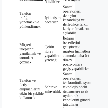
Nitelikler
Santral
operatörleri,
Telefon
deneyim
trafiğini
İyi iletişim
kazandıkça ve
yönetmek ve
becerileri
ilerledikçe farklı
yönlendirmek
kariyer fırsatlarına
açılabilir
İletişim
becerilerini
Müşteri
Çoklu
geliştirerek
taleplerini
görev
müşteri hizmetleri
yanıtlamak ve
yapabilme
alanında daha üst
sorunları
yeteneği
düzey
çözmek
pozisyonlara
geçiş yapabilirler
Santral
operatörleri,
Telefon ve
telekomünikasyon
iletişim
Sabır ve
teknolojisindeki
ekipmanlarını
anlayışlılık
gelişmelere ayak
etkin bir şekilde
uydurarak
kullanmak
kendilerini güncel
tutabilirler