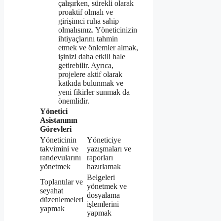
çalışırken, sürekli olarak
proaktif olmalı ve
girişimci ruha sahip
olmalısınız. Yöneticinizin
ihtiyaçlarını tahmin
etmek ve önlemler almak,
işinizi daha etkili hale
getirebilir. Ayrıca,
projelere aktif olarak
katkıda bulunmak ve
yeni fikirler sunmak da
önemlidir.
Yönetici
Asistanının
Görevleri
Yöneticinin
Yöneticiye
takvimini ve
yazışmaları ve
randevularını
raporları
yönetmek
hazırlamak
Belgeleri
Toplantılar ve
yönetmek ve
seyahat
dosyalama
düzenlemeleri
işlemlerini
yapmak
yapmak