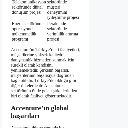
Telekomünikasyon
sektöründe
sektöründe dijital
müşteri
dönüşüm projesi
deneyimini
iyileştirme projesi
Enerji sektöründe
Perakende
operasyonel
sektöründe
mükemmellik
verimlilik artırma
programı
projesi
Accenture’ın Türkiye’deki faaliyetleri,
müşterilerine yüksek kalitede
danışmanlık hizmetleri sunmak için
sürekli olarak kendisini
yenilemektedir. Şirketin başarısı,
müşterilerinin başarısıyla doğrudan
bağlantılıdır. Türkiye’de olduğu gibi
diğer ülkelerde de Accenture,
sektörünün önde gelen şirketlerinden
biri olarak faaliyet göstermektedir.
Accenture’ın global
başarıları
Accenture, dünya çapında bir