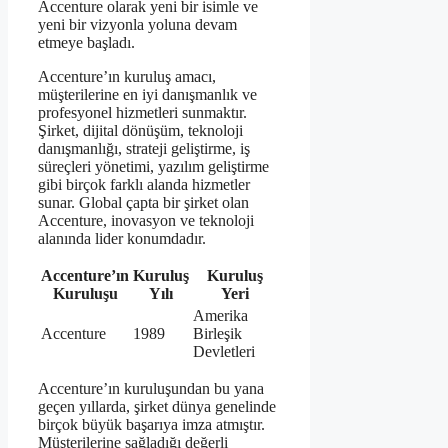
Accenture olarak yeni bir isimle ve
yeni bir vizyonla yoluna devam
etmeye başladı.
Accenture’ın kuruluş amacı,
müşterilerine en iyi danışmanlık ve
profesyonel hizmetleri sunmaktır.
Şirket, dijital dönüşüm, teknoloji
danışmanlığı, strateji geliştirme, iş
süreçleri yönetimi, yazılım geliştirme
gibi birçok farklı alanda hizmetler
sunar. Global çapta bir şirket olan
Accenture, inovasyon ve teknoloji
alanında lider konumdadır.
Accenture’ın
Kuruluş
Kuruluş
Kuruluşu
Yılı
Yeri
Amerika
Accenture
1989
Birleşik
Devletleri
Accenture’ın kuruluşundan bu yana
geçen yıllarda, şirket dünya genelinde
birçok büyük başarıya imza atmıştır.
Müşterilerine sağladığı değerli