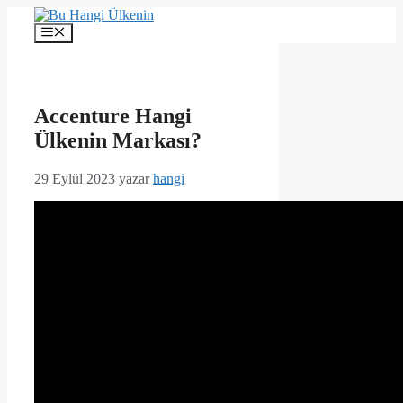
İçeriğe
atla
Menü
Accenture Hangi
Ülkenin Markası?
29 Eylül 2023
yazar
hangi