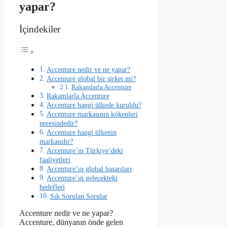
yapar?
İçindekiler
Accenture nedir ve ne yapar?
Accenture global bir şirket mi?
Rakamlarla Accenture
Rakamlarla Accenture
Accenture hangi ülkede kuruldu?
Accenture markasının kökenleri
neresindedir?
Accenture hangi ülkenin
markasıdır?
Accenture’ın Türkiye’deki
faaliyetleri
Accenture’ın global başarıları
Accenture’ın gelecekteki
hedefleri
Sık Sorulan Sorular
Accenture nedir ve ne yapar?
Accenture, dünyanın önde gelen