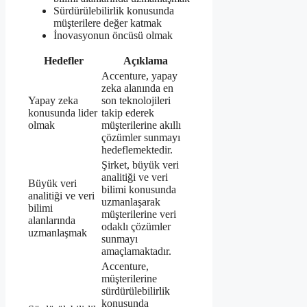
Sürdürülebilirlik konusunda
müşterilere değer katmak
İnovasyonun öncüsü olmak
Hedefler
Açıklama
Accenture, yapay
zeka alanında en
Yapay zeka
son teknolojileri
konusunda lider
takip ederek
olmak
müşterilerine akıllı
çözümler sunmayı
hedeflemektedir.
Şirket, büyük veri
analitiği ve veri
Büyük veri
bilimi konusunda
analitiği ve veri
uzmanlaşarak
bilimi
müşterilerine veri
alanlarında
odaklı çözümler
uzmanlaşmak
sunmayı
amaçlamaktadır.
Accenture,
müşterilerine
sürdürülebilirlik
konusunda