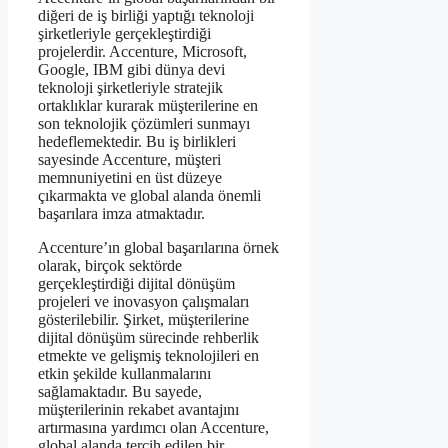
diğeri de iş birliği yaptığı teknoloji
şirketleriyle gerçekleştirdiği
projelerdir. Accenture, Microsoft,
Google, IBM gibi dünya devi
teknoloji şirketleriyle stratejik
ortaklıklar kurarak müşterilerine en
son teknolojik çözümleri sunmayı
hedeflemektedir. Bu iş birlikleri
sayesinde Accenture, müşteri
memnuniyetini en üst düzeye
çıkarmakta ve global alanda önemli
başarılara imza atmaktadır.
Accenture’ın global başarılarına örnek
olarak, birçok sektörde
gerçekleştirdiği dijital dönüşüm
projeleri ve inovasyon çalışmaları
gösterilebilir. Şirket, müşterilerine
dijital dönüşüm sürecinde rehberlik
etmekte ve gelişmiş teknolojileri en
etkin şekilde kullanmalarını
sağlamaktadır. Bu sayede,
müşterilerinin rekabet avantajını
artırmasına yardımcı olan Accenture,
global alanda tercih edilen bir