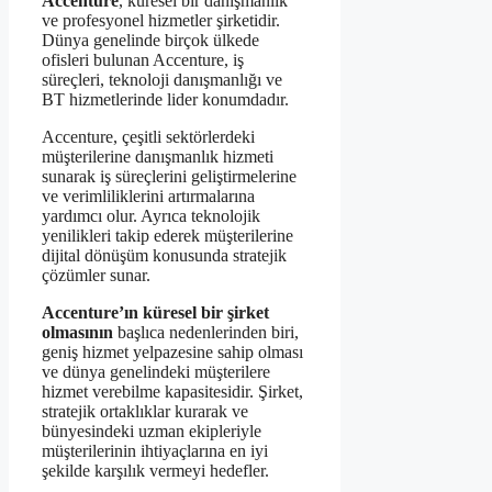
Accenture
, küresel bir danışmanlık
ve profesyonel hizmetler şirketidir.
Dünya genelinde birçok ülkede
ofisleri bulunan Accenture, iş
süreçleri, teknoloji danışmanlığı ve
BT hizmetlerinde lider konumdadır.
Accenture, çeşitli sektörlerdeki
müşterilerine danışmanlık hizmeti
sunarak iş süreçlerini geliştirmelerine
ve verimliliklerini artırmalarına
yardımcı olur. Ayrıca teknolojik
yenilikleri takip ederek müşterilerine
dijital dönüşüm konusunda stratejik
çözümler sunar.
Accenture’ın küresel bir şirket
olmasının
başlıca nedenlerinden biri,
geniş hizmet yelpazesine sahip olması
ve dünya genelindeki müşterilere
hizmet verebilme kapasitesidir. Şirket,
stratejik ortaklıklar kurarak ve
bünyesindeki uzman ekipleriyle
müşterilerinin ihtiyaçlarına en iyi
şekilde karşılık vermeyi hedefler.