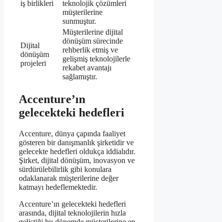
iş birlikleri
teknolojik çözümleri
müşterilerine
sunmuştur.
Müşterilerine dijital
dönüşüm sürecinde
Dijital
rehberlik etmiş ve
dönüşüm
gelişmiş teknolojilerle
projeleri
rekabet avantajı
sağlamıştır.
Accenture’ın
gelecekteki hedefleri
Accenture, dünya çapında faaliyet
gösteren bir danışmanlık şirketidir ve
gelecekte hedefleri oldukça iddialıdır.
Şirket, dijital dönüşüm, inovasyon ve
sürdürülebilirlik gibi konulara
odaklanarak müşterilerine değer
katmayı hedeflemektedir.
Accenture’ın gelecekteki hedefleri
arasında, dijital teknolojilerin hızla
geliştiği bu dönemde müşterilerine en