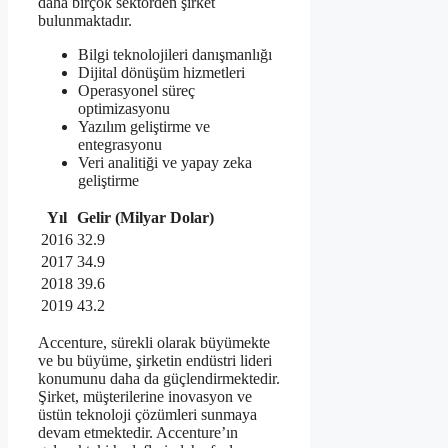
daha birçok sektörden şirket
bulunmaktadır.
Bilgi teknolojileri danışmanlığı
Dijital dönüşüm hizmetleri
Operasyonel süreç
optimizasyonu
Yazılım geliştirme ve
entegrasyonu
Veri analitiği ve yapay zeka
geliştirme
Yıl
Gelir (Milyar Dolar)
2016
32.9
2017
34.9
2018
39.6
2019
43.2
Accenture, sürekli olarak büyümekte
ve bu büyüme, şirketin endüstri lideri
konumunu daha da güçlendirmektedir.
Şirket, müşterilerine inovasyon ve
üstün teknoloji çözümleri sunmaya
devam etmektedir. Accenture’ın