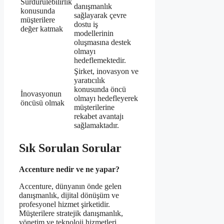
Sürdürülebilirlik
danışmanlık
konusunda
sağlayarak çevre
müşterilere
dostu iş
değer katmak
modellerinin
oluşmasına destek
olmayı
hedeflemektedir.
Şirket, inovasyon ve
yaratıcılık
konusunda öncü
İnovasyonun
olmayı hedefleyerek
öncüsü olmak
müşterilerine
rekabet avantajı
sağlamaktadır.
Sık Sorulan Sorular
Accenture nedir ve ne yapar?
Accenture, dünyanın önde gelen
danışmanlık, dijital dönüşüm ve
profesyonel hizmet şirketidir.
Müşterilere stratejik danışmanlık,
yönetim ve teknoloji hizmetleri