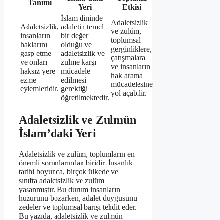
Tanımı
Yeri
Etkisi
İslam dininde
Adaletsizlik
Adaletsizlik,
adaletin temel
ve zulüm,
insanların
bir değer
toplumsal
haklarını
olduğu ve
gerginliklere,
gasp etme
adaletsizlik ve
çatışmalara
ve onları
zulme karşı
ve insanların
haksız yere
mücadele
hak arama
ezme
edilmesi
mücadelesine
eylemleridir.
gerektiği
yol açabilir.
öğretilmektedir.
Adaletsizlik ve Zulmün
İslam’daki Yeri
Adaletsizlik ve zulüm, toplumların en
önemli sorunlarından biridir. İnsanlık
tarihi boyunca, birçok ülkede ve
sınıfta adaletsizlik ve zulüm
yaşanmıştır. Bu durum insanların
huzurunu bozarken, adalet duygusunu
zedeler ve toplumsal barışı tehdit eder.
Bu yazıda, adaletsizlik ve zulmün