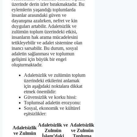
üzerinde derin izler bırakmaktadır. Bu
eylemlerin yaşandığı toplumlarda
insanlar arasındaki güven ve
dayanışma azalırken, nefret ve kin
duyguları artabilir. Adaletsizlik ve
zulümün toplum üzerindeki etkisi,
insanların hak arama mücadelesini
tetikleyebilir ve adalet sistemine olan
inancı sarsabilir. Bu durum, sosyal
adaletin sağlanması ve toplumun
gelişimi için büyük bir engel
oluşturmaktadır.
Adaletsizlik ve zulümün toplum
üzerindeki etkilerini anlamak
için aşağıdaki noktalara dikkat
etmek önemlidir:
Güvensizlik ve korku hissi:
Toplumsal adaletin erozyonu:
Sosyal, ekonomik ve kültürel
eşitsizlikler:
Adaletsizlik ve
Adaletsizlik
Adaletsizlik
Zulmün
ve Zulmün
ve Zulmün
İslam’daki
Topluma