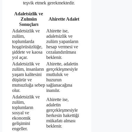
teşvik etmek gerekmektedir.
Adaletsizlik ve
Zulmün
Ahirette Adalet
Sonuçları
Adaletsizlik ve
Ahirette ise,
zulüm,
adaletsizlik ve
toplumlarda
zulüm yapanların
hoşgörüsüzlüğe,
hesap vermesi ve
şiddete ve kaosa
cezalandırılması
yol açar.
beklenir.
Adaletsizlik ve
Ahirette, adaletin
zulüm, insanların
gerçekleşmesiyle
yaşam kalitesini
mutluluk ve
düşürür ve
huzurun
mutsuzluğa sebep
sağlanacağına
olur.
inanılır.
Adaletsizlik ve
Ahirette ise,
zulüm,
adaletin
toplumların
gerçekleşmesiyle
sosyal ve
herkesin hakettiği
ekonomik
mükafatı alması
gelişimini
beklenir.
engeller.