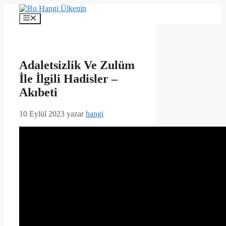
İçeriğe
atla
Menü
Adaletsizlik Ve Zulüm
İle İlgili Hadisler –
Akıbeti
10 Eylül 2023
yazar
hangi