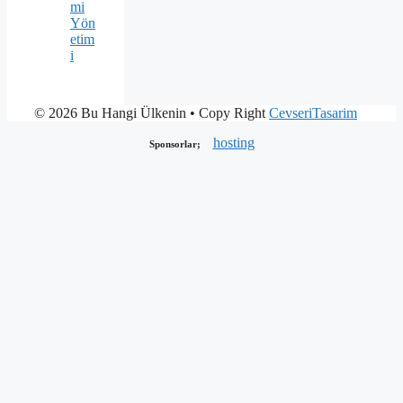
mi
Yön
etim
i
© 2026 Bu Hangi Ülkenin
• Copy Right
CevseriTasarim
hosting
Sponsorlar;