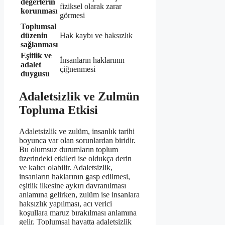
değerlerin
fiziksel olarak zarar
korunması
görmesi
Toplumsal
düzenin
Hak kaybı ve haksızlık
sağlanması
Eşitlik ve
İnsanların haklarının
adalet
çiğnenmesi
duygusu
Adaletsizlik ve Zulmün
Topluma Etkisi
Adaletsizlik ve zulüm, insanlık tarihi
boyunca var olan sorunlardan biridir.
Bu olumsuz durumların toplum
üzerindeki etkileri ise oldukça derin
ve kalıcı olabilir. Adaletsizlik,
insanların haklarının gasp edilmesi,
eşitlik ilkesine aykırı davranılması
anlamına gelirken, zulüm ise insanlara
haksızlık yapılması, acı verici
koşullara maruz bırakılması anlamına
gelir. Toplumsal hayatta adaletsizlik