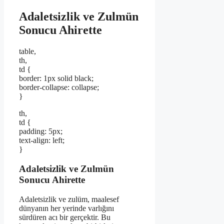
Adaletsizlik ve Zulmün
Sonucu Ahirette
table,
th,
td {
border: 1px solid black;
border-collapse: collapse;
}
th,
td {
padding: 5px;
text-align: left;
}
Adaletsizlik ve Zulmün
Sonucu Ahirette
Adaletsizlik ve zulüm, maalesef
dünyanın her yerinde varlığını
sürdüren acı bir gerçektir. Bu