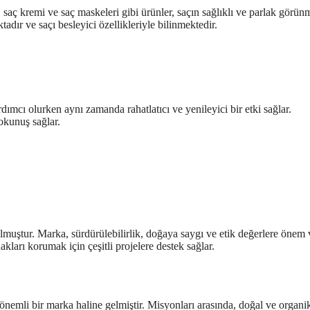
saç kremi ve saç maskeleri gibi ürünler, saçın sağlıklı ve parlak görün
adır ve saçı besleyici özellikleriyle bilinmektedir.
mcı olurken aynı zamanda rahatlatıcı ve yenileyici bir etki sağlar.
dokunuş sağlar.
uştur. Marka, sürdürülebilirlik, doğaya saygı ve etik değerlere önem v
kları korumak için çeşitli projelere destek sağlar.
emli bir marka haline gelmiştir. Misyonları arasında, doğal ve organi