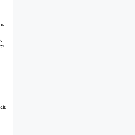
ır.
de
eyi
dir.