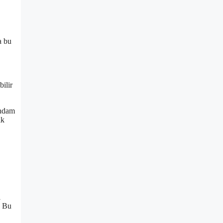
a bu
bilir
ihdam
ik
ı
. Bu