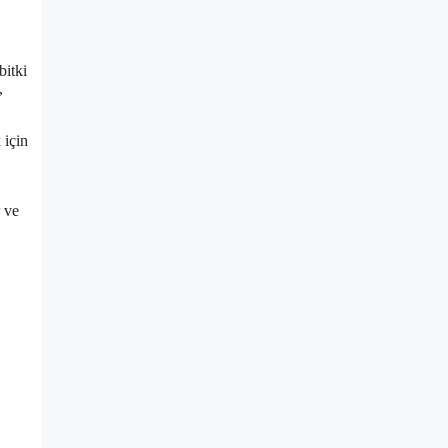
bitki
,
 için
 ve