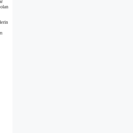
ar
 olan
lerin
rı