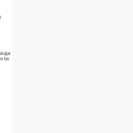
i
 doğal
en bir