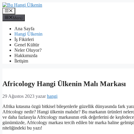
İçeriğe
atla
Menü
Menü
Ana Sayfa
Hangi Ülkenin
İş Fikirleri
Genel Kültür
Neler Oluyor?
Hakkımızda
İletişim
Africology Hangi Ülkenin Malı Markası
29 Ağustos 2023
yazar
hangi
Afrika kıtasına özgü bitkisel bileşenlerle güzellik dünyasında fark ya
Africology nedir? Hangi ülkenin malıdır? Bu markanın ürünleri nelerd
ve daha fazlasıyla Africology markasının etik değerlerini de keşfedeceğ
günümüzde, Africology markası tercih edilen bir marka haline gelmişt
niteliğindeki bu yazı!