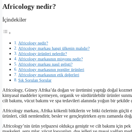
Africology nedir?
İçindekiler
Africology nedir?
Africology markası hangi ülkenin malıdır?
Africology ürünleri nelerdir?
Africology markasının misyonu nedir?
Africology markası nasıl gelişti?
Africology markasının popüler ürünleri
Africology markasının etik değerleri
Sık Sorulan Sorular
Africology, Güney Afrika’da doğan ve üretimini yaptığı doğal kozmetik
kimyasal maddeler içermeyen, organik ve sürdürülebilir ürünler sunmakt
cilt bakımı, vücut bakımı ve spa tedavileri alanında yoğun bir şekilde 
Africology markası, Afrika kökenli bitkilerin ve bitki özlerinin güçlü 
ürünleri, cildi nemlendirir, besler ve gençleştirirken aynı zamanda doğa
Africology’nin ürün yelpazesi oldukça geniştir ve cilt bakımı için pek 
maskeleri, seru mlar, vücut losyonları, duş jelleri ve masaj yağları ma