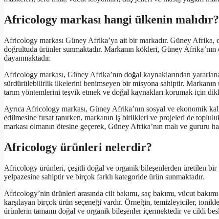
Africology markası hangi ülkenin malıdır?
Africology markası Güney Afrika’ya ait bir markadır. Güney Afrika, 
doğrultuda ürünler sunmaktadır. Markanın kökleri, Güney Afrika’nın e
dayanmaktadır.
Africology markası, Güney Afrika’nın doğal kaynaklarından yararlana
sürdürülebilirlik ilkelerini benimseyen bir misyona sahiptir. Markanın ü
tarım yöntemlerini teşvik etmek ve doğal kaynakları korumak için dikk
Ayrıca Africology markası, Güney Afrika’nın sosyal ve ekonomik kalkın
edilmesine fırsat tanırken, markanın iş birlikleri ve projeleri de topl
markası olmanın ötesine geçerek, Güney Afrika’nın malı ve gururu hal
Africology ürünleri nelerdir?
Africology ürünleri, çeşitli doğal ve organik bileşenlerden üretilen bi
yelpazesine sahiptir ve birçok farklı kategoride ürün sunmaktadır.
Africology’nin ürünleri arasında cilt bakımı, saç bakımı, vücut bakımı ve
karşılayan birçok ürün seçeneği vardır. Örneğin, temizleyiciler, tonik
ürünlerin tamamı doğal ve organik bileşenler içermektedir ve cildi besle