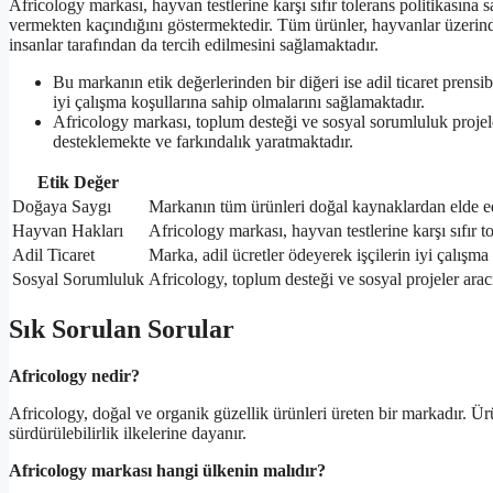
Africology markası, hayvan testlerine karşı sıfır tolerans politikasın
vermekten kaçındığını göstermektedir. Tüm ürünler, hayvanlar üzerind
insanlar tarafından da tercih edilmesini sağlamaktadır.
Bu markanın etik değerlerinden bir diğeri ise adil ticaret prensibi
iyi çalışma koşullarına sahip olmalarını sağlamaktadır.
Africology markası, toplum desteği ve sosyal sorumluluk projeler
desteklemekte ve farkındalık yaratmaktadır.
Etik Değer
Doğaya Saygı
Markanın tüm ürünleri doğal kaynaklardan elde edi
Hayvan Hakları
Africology markası, hayvan testlerine karşı sıfır t
Adil Ticaret
Marka, adil ücretler ödeyerek işçilerin iyi çalışma
Sosyal Sorumluluk
Africology, toplum desteği ve sosyal projeler arac
Sık Sorulan Sorular
Africology nedir?
Africology, doğal ve organik güzellik ürünleri üreten bir markadır. Ürü
sürdürülebilirlik ilkelerine dayanır.
Africology markası hangi ülkenin malıdır?