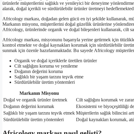
ürünlerle müşterilerini sağlıklı ve yenileyici bir deneyime yönlendirm
alarak, doğal içerikli ve sürdürülebilir ürünler üretmeyi hedeflemektedi
Africology markası, doğadan gelen gücü en iyi şekilde kullanarak, müş
Markanın misyonu, müşterilerini doğal güzellik ürünlerine yönlendirer
Africology, ürünlerinde organik ve doğal bileşenleri kullanarak, cilt
Africology markası, misyonunu başarıyla yerine getirmek için titizlikle 
kontrol etmekte ve doğal kaynakları korumak için sürdürülebilir üretim
sunmak için özenle hazırlanmaktadır. Bu sayede Africology müşterileri,
Organik ve doğal içeriklerle üretilen ürünler
Cilt sağlığını koruma ve yenileme
Doğanın değerini koruma
Sağlıklı bir yaşam tarzını teşvik etme
Sürdürülebilir üretim yöntemleri
Markanın Misyonu
Doğal ve organik ürünler üretmek
Cilt sağlığını korumak ve zarar
Doğanın değerini korumak
Ekosistemi ve biyoçeşitliliği d
Sağlıklı bir yaşam tarzını teşvik etmek
Müşterilerin sağlık bilincini art
Sürdürülebilir üretim yöntemleri
Doğal kaynakları korumak, atık
Africology markası nasıl gelişti?