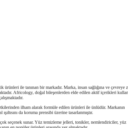
 ürünleri ile tanınan bir markadır. Marka, insan sağlığına ve çevreye z
adır. Africology, doğal bileşenlerden elde edilen aktif içerikleri kulla
çalışmaktadır.
etkilerinden ilham alarak formüle edilen ürünleri ile ünlüdür. Markanın
l ışıltısını da koruma prensibi üzerine tasarlanmıştır.
çok seçenek sunar. Yüz temizleme jelleri, tonikler, nemlendiriciler, yüz
rkanın en popüler ürünleri arasında yer almaktadır.