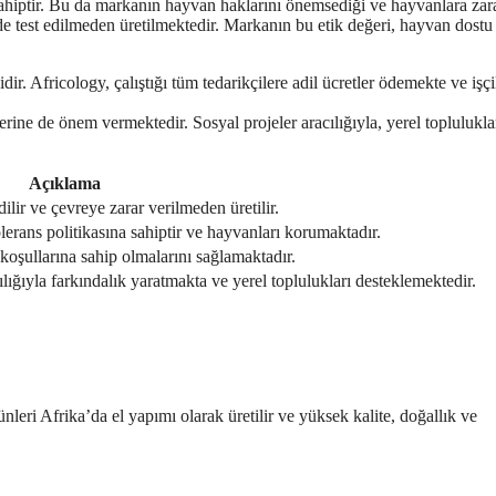
a sahiptir. Bu da markanın hayvan haklarını önemsediği ve hayvanlara zar
e test edilmeden üretilmektedir. Markanın bu etik değeri, hayvan dostu
dir. Africology, çalıştığı tüm tedarikçilere adil ücretler ödemekte ve işçi
ine de önem vermektedir. Sosyal projeler aracılığıyla, yerel toplulukla
Açıklama
lir ve çevreye zarar verilmeden üretilir.
olerans politikasına sahiptir ve hayvanları korumaktadır.
 koşullarına sahip olmalarını sağlamaktadır.
ılığıyla farkındalık yaratmakta ve yerel toplulukları desteklemektedir.
nleri Afrika’da el yapımı olarak üretilir ve yüksek kalite, doğallık ve