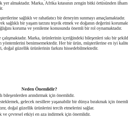
ek yer almaktadır. Marka, Afrika kıtasının zengin bitki örtüsünden ilham
r.
terilerine sağlıklı ve rahatlatıcı bir deneyim sunmayı amaçlamaktadır.
ek sağlıklı bir yaşam tarzını teşvik etmek ve doğanın değerini korumakt
 sağlığını koruma ve yenileme konusunda önemli bir rol oynamaktadır.
çalışmaktadır. Marka, ürünlerinin içeriğindeki bileşenleri sıkı bir şekil
 yöntemlerini benimsemektedir. Her bir ürün, müşterilerine en iyi kalit
 doğal güzellik ürünlerinin farkını hissedebilmektedir.
Neden Önemlidir?
lı bileşenlerden arındırmak için önemlidir.
esteklemek, gelecek nesillere yaşanabilir bir dünya bırakmak için önemli
tırır, doğal güzellik ürünlerini tercih etmelerini sağlar.
 ve çevresel etkiyi en aza indirmek için önemlidir.