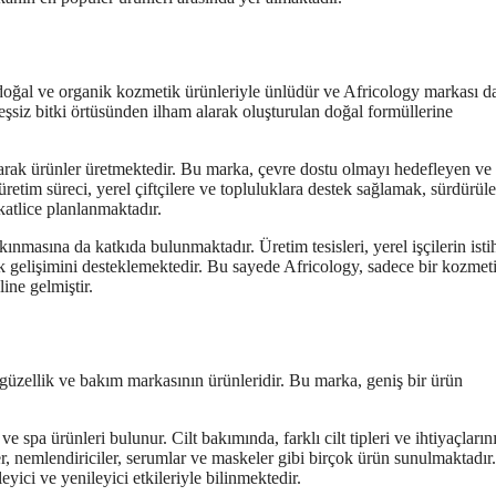
doğal ve organik kozmetik ürünleriyle ünlüdür ve Africology markası d
şsiz bitki örtüsünden ilham alarak oluşturulan doğal formüllerine
rak ürünler üretmektedir. Bu marka, çevre dostu olmayı hedefleyen ve
retim süreci, yerel çiftçilere ve topluluklara destek sağlamak, sürdürüle
atlice planlanmaktadır.
masına da katkıda bulunmaktadır. Üretim tesisleri, yerel işçilerin ist
uluk gelişimini desteklemektedir. Bu sayede Africology, sadece bir kozmet
ine gelmiştir.
r güzellik ve bakım markasının ürünleridir. Bu marka, geniş bir ürün
 spa ürünleri bulunur. Cilt bakımında, farklı cilt tipleri ve ihtiyaçların
ler, nemlendiriciler, serumlar ve maskeler gibi birçok ürün sunulmaktadır
yici ve yenileyici etkileriyle bilinmektedir.