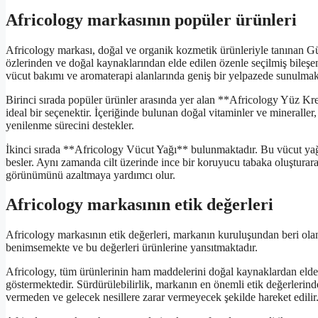
Africology markasının popüler ürünleri
Africology markası, doğal ve organik kozmetik ürünleriyle tanınan Gü
özlerinden ve doğal kaynaklarından elde edilen özenle seçilmiş bileşenl
vücut bakımı ve aromaterapi alanlarında geniş bir yelpazede sunulmak
Birinci sırada popüler ürünler arasında yer alan **Africology Yüz Kre
ideal bir seçenektir. İçeriğinde bulunan doğal vitaminler ve mineraller, 
yenilenme sürecini destekler.
İkinci sırada **Africology Vücut Yağı** bulunmaktadır. Bu vücut yağı,
besler. Aynı zamanda cilt üzerinde ince bir koruyucu tabaka oluşturarak
görünümünü azaltmaya yardımcı olur.
Africology markasının etik değerleri
Africology markasının etik değerleri, markanın kuruluşundan beri olan
benimsemekte ve bu değerleri ürünlerine yansıtmaktadır.
Africology, tüm ürünlerinin ham maddelerini doğal kaynaklardan elde
göstermektedir. Sürdürülebilirlik, markanın en önemli etik değerlerin
vermeden ve gelecek nesillere zarar vermeyecek şekilde hareket edilir