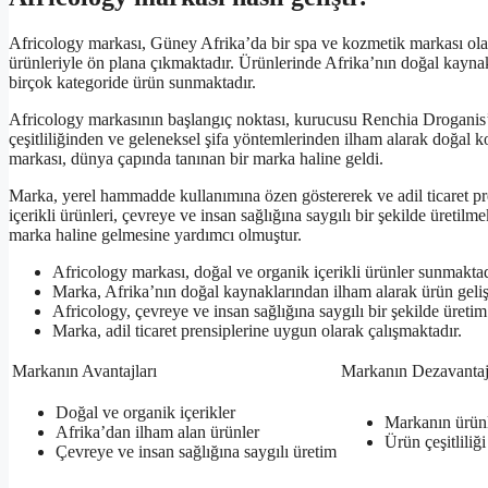
Africology markası, Güney Afrika’da bir spa ve kozmetik markası olar
ürünleriyle ön plana çıkmaktadır. Ürünlerinde Afrika’nın doğal kaynak
birçok kategoride ürün sunmaktadır.
Africology markasının başlangıç noktası, kurucusu Renchia Droganis’
çeşitliliğinden ve geleneksel şifa yöntemlerinden ilham alarak doğal ko
markası, dünya çapında tanınan bir marka haline geldi.
Marka, yerel hammadde kullanımına özen göstererek ve adil ticaret pr
içerikli ürünleri, çevreye ve insan sağlığına saygılı bir şekilde üretil
marka haline gelmesine yardımcı olmuştur.
Africology markası, doğal ve organik içerikli ürünler sunmaktad
Marka, Afrika’nın doğal kaynaklarından ilham alarak ürün geliş
Africology, çevreye ve insan sağlığına saygılı bir şekilde üreti
Marka, adil ticaret prensiplerine uygun olarak çalışmaktadır.
Markanın Avantajları
Markanın Dezavantaj
Doğal ve organik içerikler
Markanın ürünle
Afrika’dan ilham alan ürünler
Ürün çeşitliliği
Çevreye ve insan sağlığına saygılı üretim