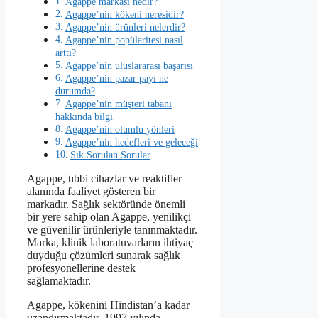
Agappe markası nedir?
Agappe’nin kökeni neresidir?
Agappe’nin ürünleri nelerdir?
Agappe’nin popülaritesi nasıl
arttı?
Agappe’nin uluslararası başarısı
Agappe’nin pazar payı ne
durumda?
Agappe’nin müşteri tabanı
hakkında bilgi
Agappe’nin olumlu yönleri
Agappe’nin hedefleri ve geleceği
Sık Sorulan Sorular
Agappe, tıbbi cihazlar ve reaktifler
alanında faaliyet gösteren bir
markadır. Sağlık sektöründe önemli
bir yere sahip olan Agappe, yenilikçi
ve güvenilir ürünleriyle tanınmaktadır.
Marka, klinik laboratuvarların ihtiyaç
duyduğu çözümleri sunarak sağlık
profesyonellerine destek
sağlamaktadır.
Agappe, kökenini Hindistan’a kadar
uzandırmaktadır. 1997 yılında