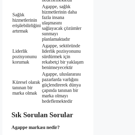
Agappe, sağlık
hizmetlerinin daha
Sağlık
fazla insana
hizmetlerinin
ulaşmasını
erişilebilirliğini
sağlayacak çözümler
artırmak
sunmayı
planlamaktadır
Agappe, sektöründe
Liderlik
liderlik pozisyonunu
pozisyonunu
sürdürmek için
korumak
rekabetçi bir yaklaşım
benimseyecektir
Agappe, uluslararası
pazarlarda varlığını
Küresel olarak
güçlendirerek dünya
tanınan bir
çapında tanınan bir
marka olmak
marka olmayı
hedeflemektedir
Sık Sorulan Sorular
Agappe markası nedir?