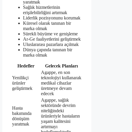
yaratmak
Sağlık hizmetlerinin
erişilebilirliğini artırmak
Liderlik pozisyonunu korumak
Küresel olarak tanınan bir
marka olmak
Sürekli büyüme ve genişleme
Ar-Ge faaliyetlerini geliştirmek
Uluslararası pazarlara açılmak
Dünya çapında tanınan bir
marka olmak
Hedefler
Gelecek Planları
Agappe, en son
Yenilikçi
teknolojiyi kullanarak
ürünler
medikal cihazlar
geliştirmek
üretmeye devam
edecek
Agappe, sağlık
sektöründe devrim
Hasta
niteliğindeki
bakımında
ürünleriyle hastaların
dönüşüm
yaşam kalitesini
yaratmak
artırmayı
hedeflemektedir