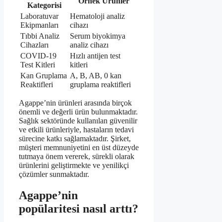
Örnek Ürünler
Kategorisi
Laboratuvar
Hematoloji analiz
Ekipmanları
cihazı
Tıbbi Analiz
Serum biyokimya
Cihazları
analiz cihazı
COVID-19
Hızlı antijen test
Test Kitleri
kitleri
Kan Gruplama
A, B, AB, 0 kan
Reaktifleri
gruplama reaktifleri
Agappe’nin ürünleri arasında birçok
önemli ve değerli ürün bulunmaktadır.
Sağlık sektöründe kullanılan güvenilir
ve etkili ürünleriyle, hastaların tedavi
sürecine katkı sağlamaktadır. Şirket,
müşteri memnuniyetini en üst düzeyde
tutmaya önem vererek, sürekli olarak
ürünlerini geliştirmekte ve yenilikçi
çözümler sunmaktadır.
Agappe’nin
popülaritesi nasıl arttı?