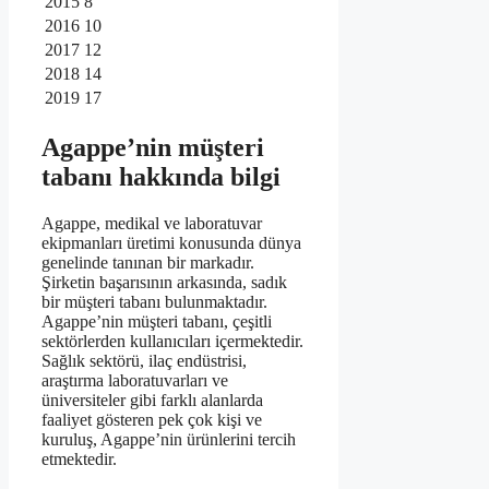
2015
8
2016
10
2017
12
2018
14
2019
17
Agappe’nin müşteri
tabanı hakkında bilgi
Agappe, medikal ve laboratuvar
ekipmanları üretimi konusunda dünya
genelinde tanınan bir markadır.
Şirketin başarısının arkasında, sadık
bir müşteri tabanı bulunmaktadır.
Agappe’nin müşteri tabanı, çeşitli
sektörlerden kullanıcıları içermektedir.
Sağlık sektörü, ilaç endüstrisi,
araştırma laboratuvarları ve
üniversiteler gibi farklı alanlarda
faaliyet gösteren pek çok kişi ve
kuruluş, Agappe’nin ürünlerini tercih
etmektedir.