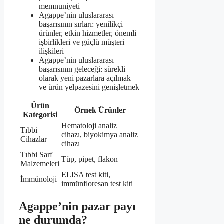
memnuniyeti
Agappe’nin uluslararası
başarısının sırları: yenilikçi
ürünler, etkin hizmetler, önemli
işbirlikleri ve güçlü müşteri
ilişkileri
Agappe’nin uluslararası
başarısının geleceği: sürekli
olarak yeni pazarlara açılmak
ve ürün yelpazesini genişletmek
Ürün
Örnek Ürünler
Kategorisi
Hematoloji analiz
Tıbbi
cihazı, biyokimya analiz
Cihazlar
cihazı
Tıbbi Sarf
Tüp, pipet, flakon
Malzemeleri
ELISA test kiti,
İmmünoloji
immünfloresan test kiti
Agappe’nin pazar payı
ne durumda?