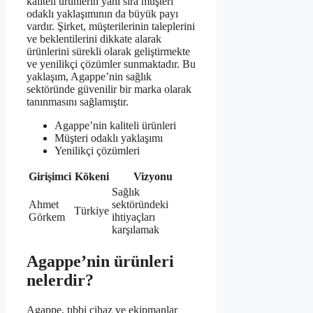
kaliteli ürünlerin yanı sıra müşteri
odaklı yaklaşımının da büyük payı
vardır. Şirket, müşterilerinin taleplerini
ve beklentilerini dikkate alarak
ürünlerini sürekli olarak geliştirmekte
ve yenilikçi çözümler sunmaktadır. Bu
yaklaşım, Agappe’nin sağlık
sektöründe güvenilir bir marka olarak
tanınmasını sağlamıştır.
Agappe’nin kaliteli ürünleri
Müşteri odaklı yaklaşımı
Yenilikçi çözümleri
Girişimci
Kökeni
Vizyonu
Sağlık
Ahmet
sektöründeki
Türkiye
Görkem
ihtiyaçları
karşılamak
Agappe’nin ürünleri
nelerdir?
Agappe, tıbbi cihaz ve ekipmanlar