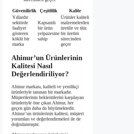
Güvenilirlik
Çeşitlilik
Kalite
Yıllardır
Ürünler kaliteli
sektörde
Kapsamlı
malzemelerden
faaliyet
bir ürün
üretilir ve titiz
gösteren
yelpazesine
bir üretim
köklü bir
sahip
sürecinden
marka
geçer
Ahinur’un Ürünlerinin
Kalitesi Nasıl
Değerlendiriliyor?
Ahinur markası, kaliteli ve yenilikçi
ürünleriyle tanınan bir markadır.
Müşterilerinin beklentilerini karşılayan
ürünleriyle öne çıkan Ahinur, her
geçen gün daha da büyümektedir.
Ahinur’un ürünlerinin kalitesi, müşteri
yorumları ve değerlendirmeleri ile de
doğrulanmıştır.