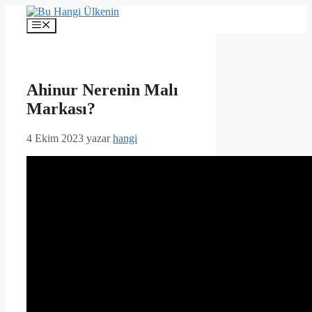
İçeriğe
atla
Menü
Ahinur Nerenin Malı
Markası?
4 Ekim 2023
yazar
hangi