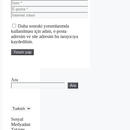
İsim
E-
posta
İnternet
sitesi
Daha sonraki yorumlarımda
kullanılması için adım, e-posta
adresim ve site adresim bu tarayıcıya
kaydedilsin.
Ara
Ara
Sosyal
Medyadan
Takipte