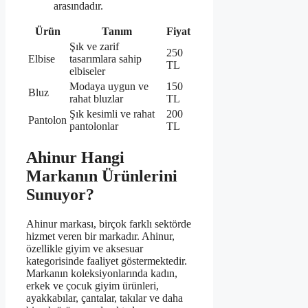
arasındadır.
Ürün
Tanım
Fiyat
Şık ve zarif
250
Elbise
tasarımlara sahip
TL
elbiseler
Modaya uygun ve
150
Bluz
rahat bluzlar
TL
Şık kesimli ve rahat
200
Pantolon
pantolonlar
TL
Ahinur Hangi
Markanın Ürünlerini
Sunuyor?
Ahinur markası, birçok farklı sektörde
hizmet veren bir markadır. Ahinur,
özellikle giyim ve aksesuar
kategorisinde faaliyet göstermektedir.
Markanın koleksiyonlarında kadın,
erkek ve çocuk giyim ürünleri,
ayakkabılar, çantalar, takılar ve daha