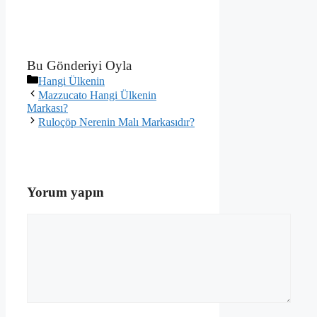
Bu Gönderiyi Oyla
Kategoriler
Hangi Ülkenin
Mazzucato Hangi Ülkenin
Markası?
Ruloçöp Nerenin Malı Markasıdır?
Yorum yapın
Yorum