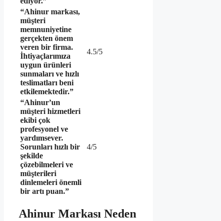
ediyor.”
“Ahinur markası,
müşteri
memnuniyetine
gerçekten önem
veren bir firma.
4.5/5
İhtiyaçlarımıza
uygun ürünleri
sunmaları ve hızlı
teslimatları beni
etkilemektedir.”
“Ahinur’un
müşteri hizmetleri
ekibi çok
profesyonel ve
yardımsever.
Sorunları hızlı bir
4/5
şekilde
çözebilmeleri ve
müşterileri
dinlemeleri önemli
bir artı puan.”
Ahinur Markası Neden