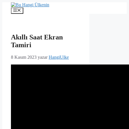
İçeriğe
atla
Menü
Akıllı Saat Ekran
Tamiri
8 Kasım 2023
yazar
HangiUlke