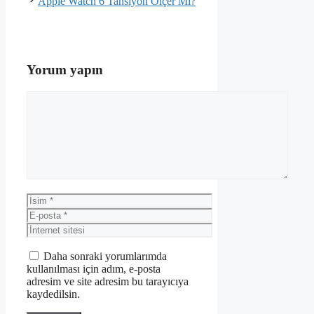
Apple Watch 6 Tansiyon Ölçer Mi?
Yorum yapın
Yorum
İsim
E-
posta
İnternet
sitesi
Daha sonraki yorumlarımda
kullanılması için adım, e-posta
adresim ve site adresim bu tarayıcıya
kaydedilsin.