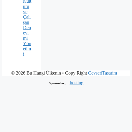
Kült
ürü
ve
Çalı
şan
Den
eyi
mi
Yön
etim
i
© 2026 Bu Hangi Ülkenin
• Copy Right
CevseriTasarim
hosting
Sponsorlar;