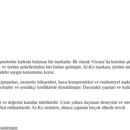
lerine katkıda bulunan bir markadır. İlk olarak Viyana’da kurulan şir
e üretim şirketlerinden biri haline gelmiştir. Al-Ko markası, üretim sür
lindeki saygın konumunu korur.
ipmanları, otomotiv bileşenleri, hava kompresörleri ve endüstriyel mak
lojiler ve yenilikçi özelliklerle donatılmıştır. Dayanıklı yapıları ve kull
i ve değerini kanıtlar niteliktedir. Uzun yıllara dayanan deneyimi ve sür
bul edilmektedir. Al-Ko ürünleri, dünya çapında birçok ülkede tercih
atılmıştır.