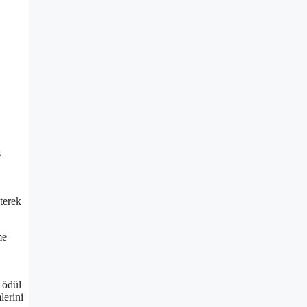
s
terek
me
ı ödül
lerini