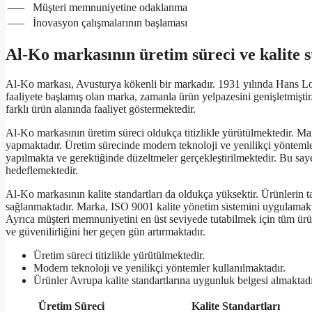
—–
Müşteri memnuniyetine odaklanma
—–
İnovasyon çalışmalarının başlaması
Al-Ko markasının üretim süreci ve kalite s
Al-Ko markası, Avusturya kökenli bir markadır. 1931 yılında Hans Lo
faaliyete başlamış olan marka, zamanla ürün yelpazesini genişletmişti
farklı ürün alanında faaliyet göstermektedir.
Al-Ko markasının üretim süreci oldukça titizlikle yürütülmektedir. Ma
yapmaktadır. Üretim sürecinde modern teknoloji ve yenilikçi yöntemler
yapılmakta ve gerektiğinde düzeltmeler gerçekleştirilmektedir. Bu say
hedeflemektedir.
Al-Ko markasının kalite standartları da oldukça yüksektir. Ürünlerin
sağlanmaktadır. Marka, ISO 9001 kalite yönetim sistemini uygulamakta
Ayrıca müşteri memnuniyetini en üst seviyede tutabilmek için tüm ürü
ve güvenilirliğini her geçen gün artırmaktadır.
Üretim süreci titizlikle yürütülmektedir.
Modern teknoloji ve yenilikçi yöntemler kullanılmaktadır.
Ürünler Avrupa kalite standartlarına uygunluk belgesi almaktadı
Üretim Süreci
Kalite Standartları