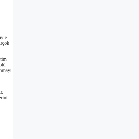
iyle
irçok
etim
olü
unmayı
r.
rini