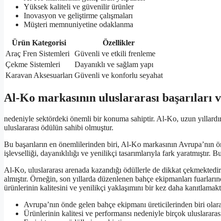
Yüksek kaliteli ve güvenilir ürünler
Inovasyon ve geliştirme çalışmaları
Müşteri memnuniyetine odaklanma
Ürün Kategorisi
Özellikler
Araç Fren Sistemleri
Güvenli ve etkili frenleme
Çekme Sistemleri
Dayanıklı ve sağlam yapı
Karavan Aksesuarları
Güvenli ve konforlu seyahat
Al-Ko markasının uluslararası başarıları v
nedeniyle sektördeki önemli bir konuma sahiptir. Al-Ko, uzun yıllardır
uluslararası ödülün sahibi olmuştur.
Bu başarıların en önemlilerinden biri, Al-Ko markasının Avrupa’nın ön
işlevselliği, dayanıklılığı ve yenilikçi tasarımlarıyla fark yaratmıştır
Al-Ko, uluslararası arenada kazandığı ödüllerle de dikkat çekmektedir.
almıştır. Örneğin, son yıllarda düzenlenen bahçe ekipmanları fuarları
ürünlerinin kalitesini ve yenilikçi yaklaşımını bir kez daha kanıtlamakt
Avrupa’nın önde gelen bahçe ekipmanı üreticilerinden biri olara
Ürünlerinin kalitesi ve performansı nedeniyle birçok uluslararası