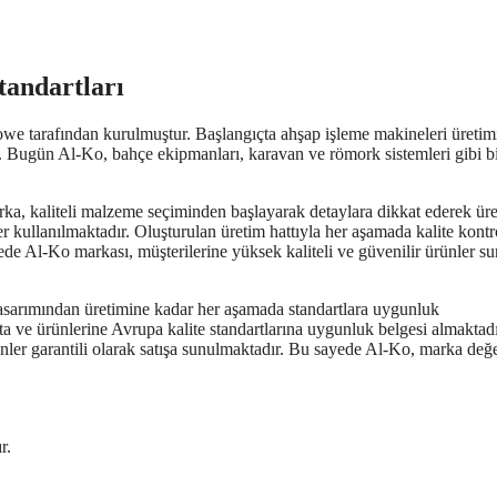
tandartları
we tarafından kurulmuştur. Başlangıçta ahşap işleme makineleri üretim
r. Bugün Al-Ko, bahçe ekipmanları, karavan ve römork sistemleri gibi b
rka, kaliteli malzeme seçiminden başlayarak detaylara dikkat ederek ür
 kullanılmaktadır. Oluşturulan üretim hattıyla her aşamada kalite kontr
ede Al-Ko markası, müşterilerine yüksek kaliteli ve güvenilir ürünler s
 tasarımından üretimine kadar her aşamada standartlara uygunluk
 ve ürünlerine Avrupa kalite standartlarına uygunluk belgesi almaktadı
nler garantili olarak satışa sunulmaktadır. Bu sayede Al-Ko, marka değe
r.