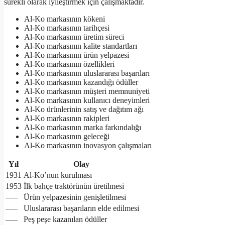
sürekli olarak iyileştirmek için çalışmaktadır.
Al-Ko markasının kökeni
Al-Ko markasının tarihçesi
Al-Ko markasının üretim süreci
Al-Ko markasının kalite standartları
Al-Ko markasının ürün yelpazesi
Al-Ko markasının özellikleri
Al-Ko markasının uluslararası başarıları
Al-Ko markasının kazandığı ödüller
Al-Ko markasının müşteri memnuniyeti
Al-Ko markasının kullanıcı deneyimleri
Al-Ko ürünlerinin satış ve dağıtım ağı
Al-Ko markasının rakipleri
Al-Ko markasının marka farkındalığı
Al-Ko markasının geleceği
Al-Ko markasının inovasyon çalışmaları
Yıl
Olay
1931
Al-Ko’nun kurulması
1953
İlk bahçe traktörünün üretilmesi
—–
Ürün yelpazesinin genişletilmesi
—–
Uluslararası başarıların elde edilmesi
—–
Peş peşe kazanılan ödüller