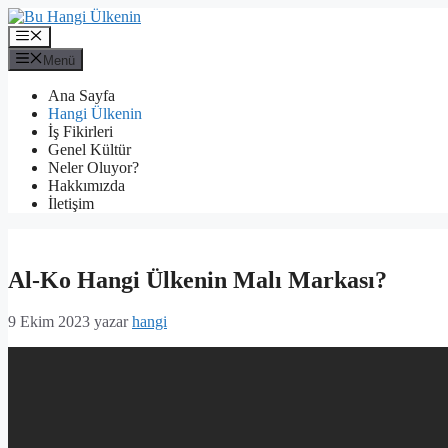
İçeriğe
atla
Menü
Menü
Ana Sayfa
Hangi Ülkenin
İş Fikirleri
Genel Kültür
Neler Oluyor?
Hakkımızda
İletişim
Al-Ko Hangi Ülkenin Malı Markası?
9 Ekim 2023
yazar
hangi