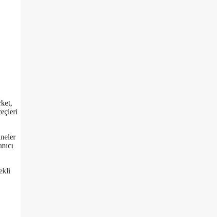
ket,
eçleri
ineler
anıcı
ekli