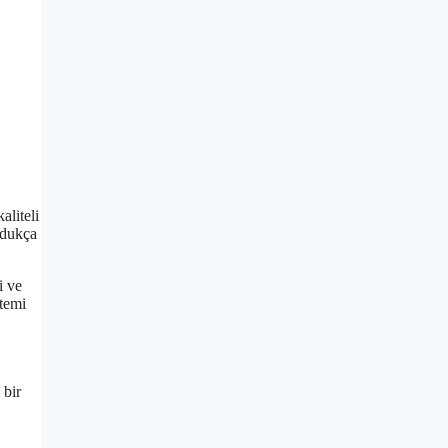
aliteli
ldukça
i ve
stemi
 bir