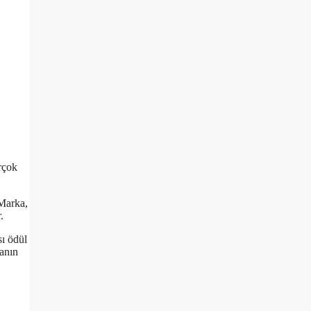
rçok
 Marka,
.
sı ödül
kanın