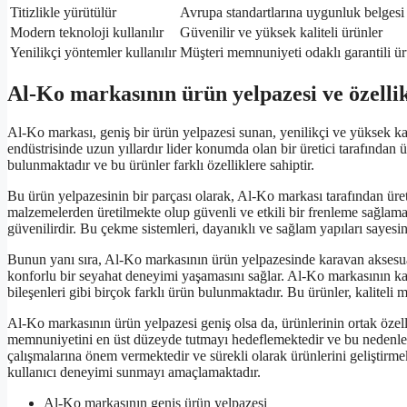
Titizlikle yürütülür
Avrupa standartlarına uygunluk belgesi
Modern teknoloji kullanılır
Güvenilir ve yüksek kaliteli ürünler
Yenilikçi yöntemler kullanılır
Müşteri memnuniyeti odaklı garantili ür
Al-Ko markasının ürün yelpazesi ve özellik
Al-Ko markası, geniş bir ürün yelpazesi sunan, yenilikçi ve yüksek ka
endüstrisinde uzun yıllardır lider konumda olan bir üretici tarafından 
bulunmaktadır ve bu ürünler farklı özelliklere sahiptir.
Bu ürün yelpazesinin bir parçası olarak, Al-Ko markası tarafından üreti
malzemelerden üretilmekte olup güvenli ve etkili bir frenleme sağlama
güvenilirdir. Bu çekme sistemleri, dayanıklı ve sağlam yapıları sayesin
Bunun yanı sıra, Al-Ko markasının ürün yelpazesinde karavan aksesuar
konforlu bir seyahat deneyimi yaşamasını sağlar. Al-Ko markasının karav
bileşenleri gibi birçok farklı ürün bulunmaktadır. Bu ürünler, kalitel
Al-Ko markasının ürün yelpazesi geniş olsa da, ürünlerinin ortak özell
memnuniyetini en üst düzeyde tutmayı hedeflemektedir ve bu nedenle ür
çalışmalarına önem vermektedir ve sürekli olarak ürünlerini geliştirme
kullanıcı deneyimi sunmayı amaçlamaktadır.
Al-Ko markasının geniş ürün yelpazesi