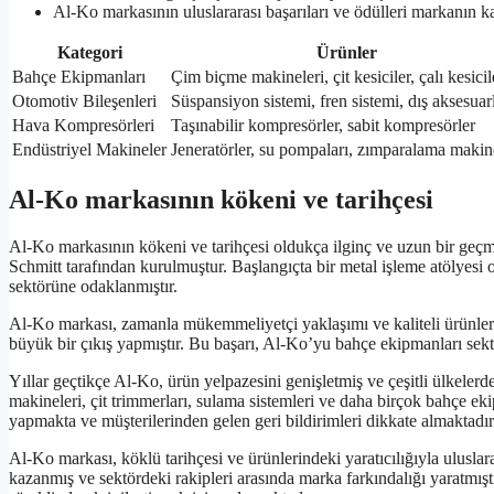
Al-Ko markasının uluslararası başarıları ve ödülleri markanın kali
Kategori
Ürünler
Bahçe Ekipmanları
Çim biçme makineleri, çit kesiciler, çalı kesicil
Otomotiv Bileşenleri
Süspansiyon sistemi, fren sistemi, dış aksesuar
Hava Kompresörleri
Taşınabilir kompresörler, sabit kompresörler
Endüstriyel Makineler
Jeneratörler, su pompaları, zımparalama makin
Al-Ko markasının kökeni ve tarihçesi
Al-Ko markasının kökeni ve tarihçesi oldukça ilginç ve uzun bir geçm
Schmitt tarafından kurulmuştur. Başlangıçta bir metal işleme atölyesi 
sektörüne odaklanmıştır.
Al-Ko markası, zamanla mükemmeliyetçi yaklaşımı ve kaliteli ürünleriy
büyük bir çıkış yapmıştır. Bu başarı, Al-Ko’yu bahçe ekipmanları sekt
Yıllar geçtikçe Al-Ko, ürün yelpazesini genişletmiş ve çeşitli ülkeler
makineleri, çit trimmerları, sulama sistemleri ve daha birçok bahçe eki
yapmakta ve müşterilerinden gelen geri bildirimleri dikkate almaktadır
Al-Ko markası, köklü tarihçesi ve ürünlerindeki yaratıcılığıyla uluslara
kazanmış ve sektördeki rakipleri arasında marka farkındalığı yaratmı