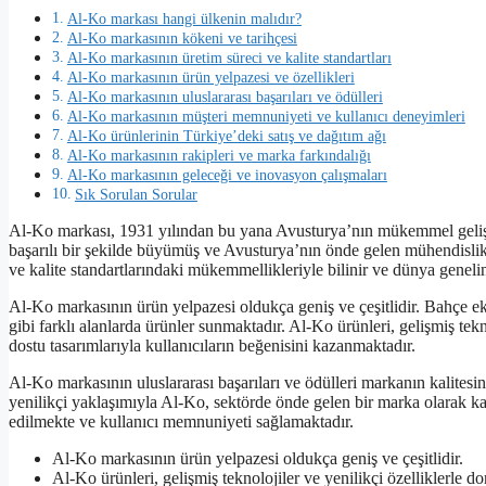
Al-Ko markası hangi ülkenin malıdır?
Al-Ko markasının kökeni ve tarihçesi
Al-Ko markasının üretim süreci ve kalite standartları
Al-Ko markasının ürün yelpazesi ve özellikleri
Al-Ko markasının uluslararası başarıları ve ödülleri
Al-Ko markasının müşteri memnuniyeti ve kullanıcı deneyimleri
Al-Ko ürünlerinin Türkiye’deki satış ve dağıtım ağı
Al-Ko markasının rakipleri ve marka farkındalığı
Al-Ko markasının geleceği ve inovasyon çalışmaları
Sık Sorulan Sorular
Al-Ko markası, 1931 yılından bu yana Avusturya’nın mükemmel gelişme
başarılı bir şekilde büyümüş ve Avusturya’nın önde gelen mühendislik v
ve kalite standartlarındaki mükemmellikleriyle bilinir ve dünya gene
Al-Ko markasının ürün yelpazesi oldukça geniş ve çeşitlidir. Bahçe ek
gibi farklı alanlarda ürünler sunmaktadır. Al-Ko ürünleri, gelişmiş tekno
dostu tasarımlarıyla kullanıcıların beğenisini kazanmaktadır.
Al-Ko markasının uluslararası başarıları ve ödülleri markanın kalitesin
yenilikçi yaklaşımıyla Al-Ko, sektörde önde gelen bir marka olarak ka
edilmekte ve kullanıcı memnuniyeti sağlamaktadır.
Al-Ko markasının ürün yelpazesi oldukça geniş ve çeşitlidir.
Al-Ko ürünleri, gelişmiş teknolojiler ve yenilikçi özelliklerle don