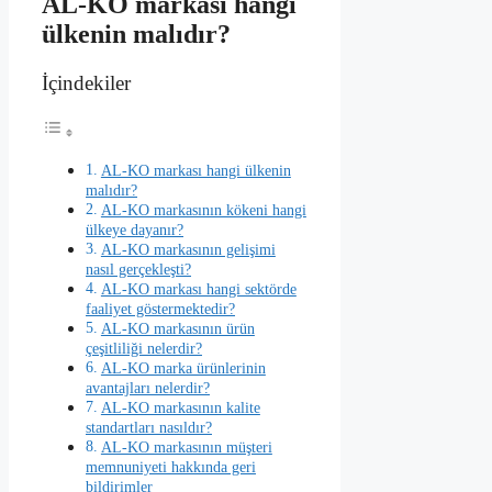
AL-KO markası hangi
ülkenin malıdır?
İçindekiler
AL-KO markası hangi ülkenin
malıdır?
AL-KO markasının kökeni hangi
ülkeye dayanır?
AL-KO markasının gelişimi
nasıl gerçekleşti?
AL-KO markası hangi sektörde
faaliyet göstermektedir?
AL-KO markasının ürün
çeşitliliği nelerdir?
AL-KO marka ürünlerinin
avantajları nelerdir?
AL-KO markasının kalite
standartları nasıldır?
AL-KO markasının müşteri
memnuniyeti hakkında geri
bildirimler