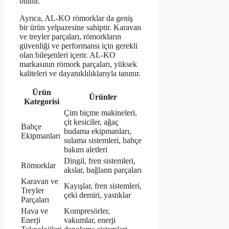
bilinir.
Ayrıca, AL-KO römorklar da geniş
bir ürün yelpazesine sahiptir. Karavan
ve treyler parçaları, römorkların
güvenliği ve performansı için gerekli
olan bileşenleri içerir. AL-KO
markasının römork parçaları, yüksek
kaliteleri ve dayanıklılıklarıyla tanınır.
Ürün
Ürünler
Kategorisi
Çim biçme makineleri,
çit kesiciler, ağaç
Bahçe
budama ekipmanları,
Ekipmanları
sulama sistemleri, bahçe
bakım aletleri
Dingil, fren sistemleri,
Römorklar
akslar, bağlantı parçaları
Karavan ve
Kayışlar, fren sistemleri,
Treyler
çeki demiri, yastıklar
Parçaları
Hava ve
Kompresörler,
Enerji
vakumlar, enerji