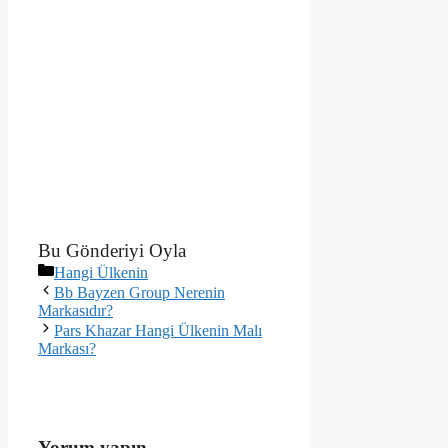
Bu Gönderiyi Oyla
Kategoriler
Hangi Ülkenin
Bb Bayzen Group Nerenin
Markasıdır?
Pars Khazar Hangi Ülkenin Malı
Markası?
Yorum yapın