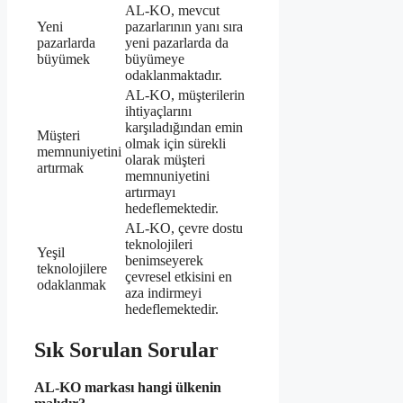
AL-KO, mevcut
Yeni
pazarlarının yanı sıra
pazarlarda
yeni pazarlarda da
büyümek
büyümeye
odaklanmaktadır.
AL-KO, müşterilerin
ihtiyaçlarını
karşıladığından emin
Müşteri
olmak için sürekli
memnuniyetini
olarak müşteri
artırmak
memnuniyetini
artırmayı
hedeflemektedir.
AL-KO, çevre dostu
teknolojileri
Yeşil
benimseyerek
teknolojilere
çevresel etkisini en
odaklanmak
aza indirmeyi
hedeflemektedir.
Sık Sorulan Sorular
AL-KO markası hangi ülkenin