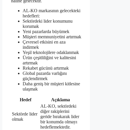
haline gelecektir.
AL-KO markasının gelecekteki
hedefleri:
Sektördeki lider konumunu
korumak
Yeni pazarlarda büyümek
Müşteri memnuniyetini artırmak
Çevresel etkisini en aza
indirmek
Yeşil teknolojilere odaklanmak
Ürün çeşitliliğini ve kalitesini
artırmak
Rekabet gücünü artırmak
Global pazarda varlığını
güçlendirmek
Daha geniş bir müşteri kitlesine
ulaşmak
Hedef
Açıklama
AL-KO, sektördeki
diğer rakiplerini
Sektörde lider
geride bırakarak lider
olmak
bir konumda olmayı
hedeflemektedir.