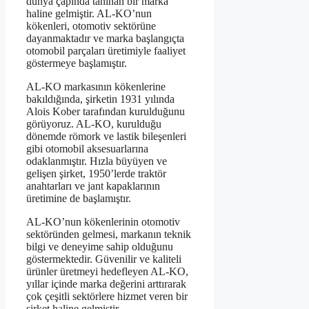
dünya çapında tanınan bir marka
haline gelmiştir. AL-KO’nun
kökenleri, otomotiv sektörüne
dayanmaktadır ve marka başlangıçta
otomobil parçaları üretimiyle faaliyet
göstermeye başlamıştır.
AL-KO markasının kökenlerine
bakıldığında, şirketin 1931 yılında
Alois Kober tarafından kurulduğunu
görüyoruz. AL-KO, kurulduğu
dönemde römork ve lastik bileşenleri
gibi otomobil aksesuarlarına
odaklanmıştır. Hızla büyüyen ve
gelişen şirket, 1950’lerde traktör
anahtarları ve jant kapaklarının
üretimine de başlamıştır.
AL-KO’nun kökenlerinin otomotiv
sektöründen gelmesi, markanın teknik
bilgi ve deneyime sahip olduğunu
göstermektedir. Güvenilir ve kaliteli
ürünler üretmeyi hedefleyen AL-KO,
yıllar içinde marka değerini arttırarak
çok çeşitli sektörlere hizmet veren bir
şirket haline gelmiştir.