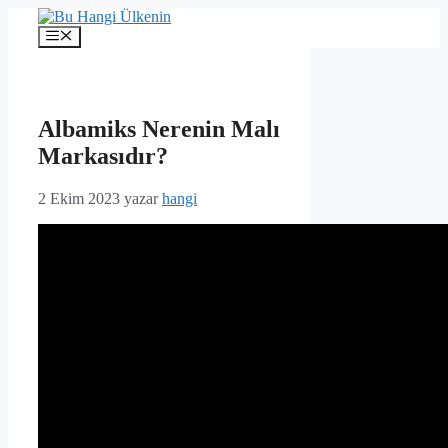
İçeriğe
atla
Menü
Albamiks Nerenin Malı
Markasıdır?
2 Ekim 2023
yazar
hangi