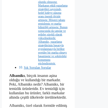
olumlu olmuştur.
Markanın etkili pazarlama
stratejileri sayesinde,
hedef kitleye ulaşma
oranı önemli ölçüde
artmıştır. Müşteri tabanı
genişlemiş ve marka
bilinirliği artmıştır. Bunun
sonucunda da satışlar ve
gelirler sürekli olarak
yükselmektedir.
Albamiks, pazarlama
stratejilerinin başarıyla
uygulanmasıyla birlikte
popüler bir marka olmayı
başarmıştır ve sektördeki
konumunu
güçlendirmiştir.
Sık Sorulan Sorular
Albamiks
, birçok insanın aşina
olduğu ve kullandığı bir markadır.
Peki, Albamiks nedir? Albamiks, bir
temizlik ürünleridir. Ev temizliği için
kullanılan bu ürünler, farklı markalar
altında çeşitli ülkelerde üretilmektedir.
Albamiks, özel olarak formüle edilmiş