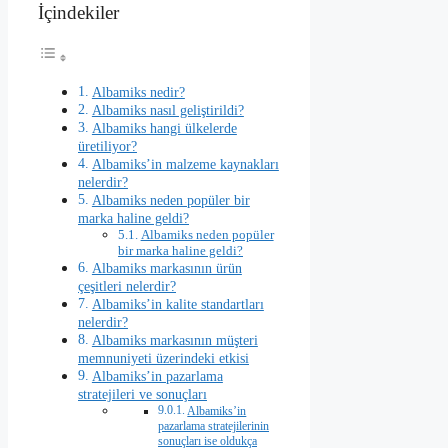
İçindekiler
Albamiks nedir?
Albamiks nasıl geliştirildi?
Albamiks hangi ülkelerde
üretiliyor?
Albamiks’in malzeme kaynakları
nelerdir?
Albamiks neden popüler bir
marka haline geldi?
Albamiks neden popüler
bir marka haline geldi?
Albamiks markasının ürün
çeşitleri nelerdir?
Albamiks’in kalite standartları
nelerdir?
Albamiks markasının müşteri
memnuniyeti üzerindeki etkisi
Albamiks’in pazarlama
stratejileri ve sonuçları
Albamiks’in
pazarlama stratejilerinin
sonuçları ise oldukça