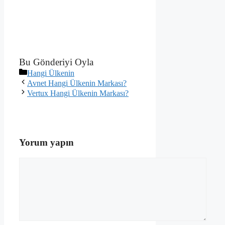
Bu Gönderiyi Oyla
Kategoriler
Hangi Ülkenin
Avnet Hangi Ülkenin Markası?
Vertux Hangi Ülkenin Markası?
Yorum yapın
Yorum