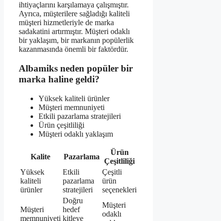
ihtiyaçlarını karşılamaya çalışmıştır.
Ayrıca, müşterilere sağladığı kaliteli
müşteri hizmetleriyle de marka
sadakatini artırmıştır. Müşteri odaklı
bir yaklaşım, bir markanın popülerlik
kazanmasında önemli bir faktördür.
Albamiks neden popüler bir
marka haline geldi?
Yüksek kaliteli ürünler
Müşteri memnuniyeti
Etkili pazarlama stratejileri
Ürün çeşitliliği
Müşteri odaklı yaklaşım
Ürün
Kalite
Pazarlama
Çeşitliliği
Yüksek
Etkili
Çeşitli
kaliteli
pazarlama
ürün
ürünler
stratejileri
seçenekleri
Doğru
Müşteri
Müşteri
hedef
odaklı
memnuniyeti
kitleye