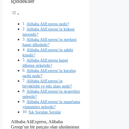
İçindekiler
Alibaba AliExpress nedir?
Alibaba AliExpress’in kökeni
neresidir?
Alibaba AliExpress’in merkezi
hangi ülkededir?
Alibaba AliExpress’in sahibi
kimdir?
Alibaba AliExpress hangi
ülkenin şirketidir?
Alibaba AliExpress’in kuruluş
tarihi nedir?
Alibaba AliExpress’in
büyüklüğü ve etki alanı nedir?
Alibaba AliExpress’in stratejileri
nelerdir?
Alibaba AliExpress’in pazarlama
yöntemleri nelerdir?
Sık Sorulan Sorular
Alibaba AliExpress, Alibaba
Group’un bir parçası olan uluslararası