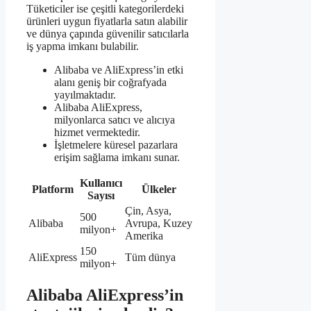
Tüketiciler ise çeşitli kategorilerdeki
ürünleri uygun fiyatlarla satın alabilir
ve dünya çapında güvenilir satıcılarla
iş yapma imkanı bulabilir.
Alibaba ve AliExpress’in etki
alanı geniş bir coğrafyada
yayılmaktadır.
Alibaba AliExpress,
milyonlarca satıcı ve alıcıya
hizmet vermektedir.
İşletmelere küresel pazarlara
erişim sağlama imkanı sunar.
Kullanıcı
Platform
Ülkeler
Sayısı
Çin, Asya,
500
Alibaba
Avrupa, Kuzey
milyon+
Amerika
150
AliExpress
Tüm dünya
milyon+
Alibaba AliExpress’in