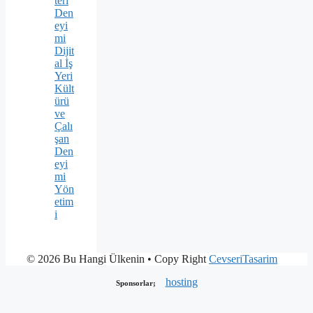
teri
Den
eyi
mi
Dijit
al İş
Yeri
Kült
ürü
ve
Çalı
şan
Den
eyi
mi
Yön
etim
i
© 2026 Bu Hangi Ülkenin
• Copy Right
CevseriTasarim
hosting
Sponsorlar;