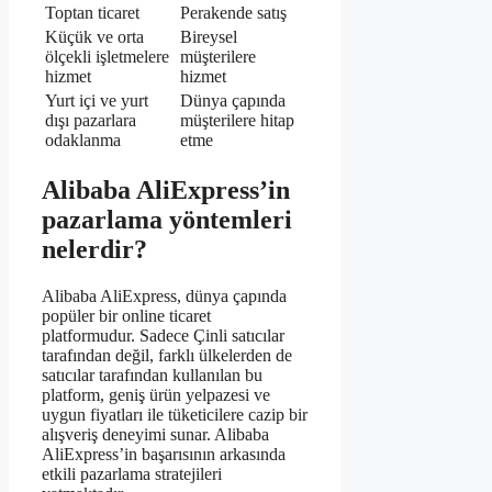
Toptan ticaret
Perakende satış
Küçük ve orta
Bireysel
ölçekli işletmelere
müşterilere
hizmet
hizmet
Yurt içi ve yurt
Dünya çapında
dışı pazarlara
müşterilere hitap
odaklanma
etme
Alibaba AliExpress’in
pazarlama yöntemleri
nelerdir?
Alibaba AliExpress, dünya çapında
popüler bir online ticaret
platformudur. Sadece Çinli satıcılar
tarafından değil, farklı ülkelerden de
satıcılar tarafından kullanılan bu
platform, geniş ürün yelpazesi ve
uygun fiyatları ile tüketicilere cazip bir
alışveriş deneyimi sunar. Alibaba
AliExpress’in başarısının arkasında
etkili pazarlama stratejileri