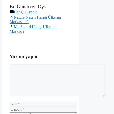
Bu Gönderiyi Oyla
Kategoriler
Hangi Ülkenin
Nature Nate’s Hangi Ülkenin
Markasıdır?
Mo Sound Hangi Ülkenin
Markası?
Yorum yapın
Yorum
İsim
E-
posta