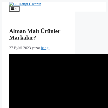
İçeriğe
atla
Menü
Alman Malı Ürünler
Markalar?
27 Eylül 2023
yazar
hangi