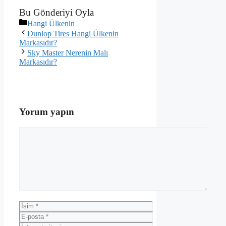
Bu Gönderiyi Oyla
Kategoriler
Hangi Ülkenin
Dunlop Tires Hangi Ülkenin
Markasıdır?
Sky Master Nerenin Malı
Markasıdır?
Yorum yapın
Yorum
İsim
E-
posta
İnternet