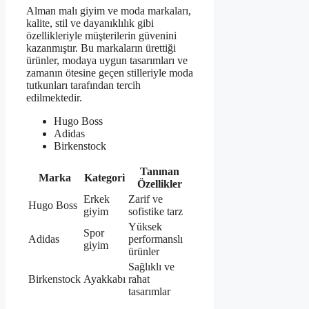
Alman malı giyim ve moda markaları,
kalite, stil ve dayanıklılık gibi
özellikleriyle müşterilerin güvenini
kazanmıştır. Bu markaların ürettiği
ürünler, modaya uygun tasarımları ve
zamanın ötesine geçen stilleriyle moda
tutkunları tarafından tercih
edilmektedir.
Hugo Boss
Adidas
Birkenstock
Tanınan
Marka
Kategori
Özellikler
Erkek
Zarif ve
Hugo Boss
giyim
sofistike tarz
Yüksek
Spor
Adidas
performanslı
giyim
ürünler
Sağlıklı ve
Birkenstock
Ayakkabı
rahat
tasarımlar