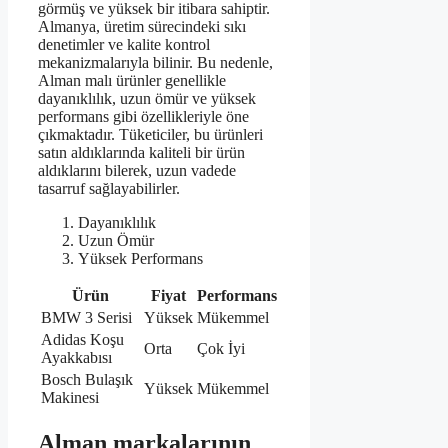
görmüş ve yüksek bir itibara sahiptir.
Almanya, üretim sürecindeki sıkı
denetimler ve kalite kontrol
mekanizmalarıyla bilinir. Bu nedenle,
Alman malı ürünler genellikle
dayanıklılık, uzun ömür ve yüksek
performans gibi özellikleriyle öne
çıkmaktadır. Tüketiciler, bu ürünleri
satın aldıklarında kaliteli bir ürün
aldıklarını bilerek, uzun vadede
tasarruf sağlayabilirler.
Dayanıklılık
Uzun Ömür
Yüksek Performans
Ürün
Fiyat
Performans
BMW 3 Serisi
Yüksek
Mükemmel
Adidas Koşu
Orta
Çok İyi
Ayakkabısı
Bosch Bulaşık
Yüksek
Mükemmel
Makinesi
Alman markalarının