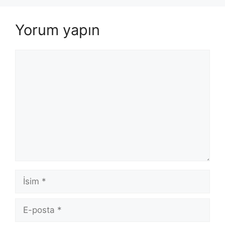
Yorum yapın
Yorum
İsim
E-
posta