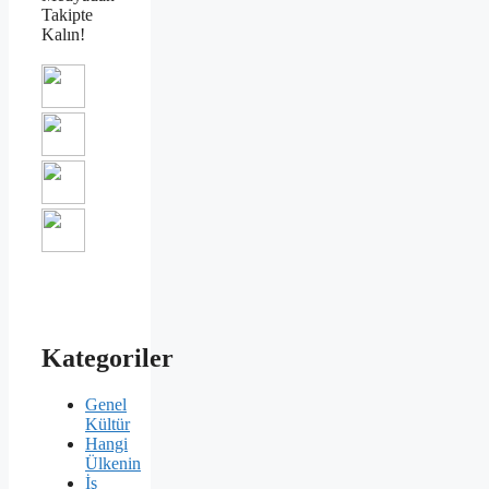
Takipte
Kalın!
Kategoriler
Genel
Kültür
Hangi
Ülkenin
İş