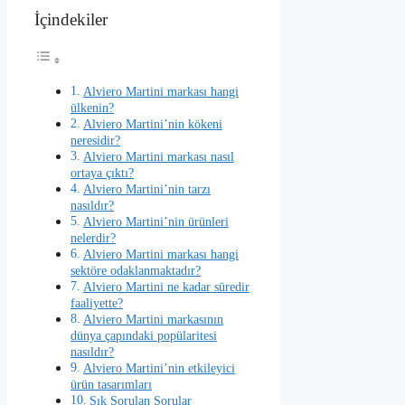
İçindekiler
Alviero Martini markası hangi
ülkenin?
Alviero Martini’nin kökeni
neresidir?
Alviero Martini markası nasıl
ortaya çıktı?
Alviero Martini’nin tarzı
nasıldır?
Alviero Martini’nin ürünleri
nelerdir?
Alviero Martini markası hangi
sektöre odaklanmaktadır?
Alviero Martini ne kadar süredir
faaliyette?
Alviero Martini markasının
dünya çapındaki popülaritesi
nasıldır?
Alviero Martini’nin etkileyici
ürün tasarımları
Sık Sorulan Sorular