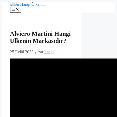
İçeriğe
atla
Menü
Alviero Martini Hangi
Ülkenin Markasıdır?
25 Eylül 2023
yazar
hangi