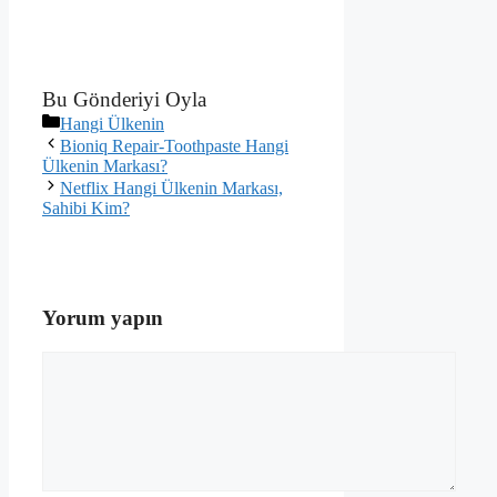
Bu Gönderiyi Oyla
Kategoriler
Hangi Ülkenin
Bioniq Repair-Toothpaste Hangi
Ülkenin Markası?
Netflix Hangi Ülkenin Markası,
Sahibi Kim?
Yorum yapın
Yorum