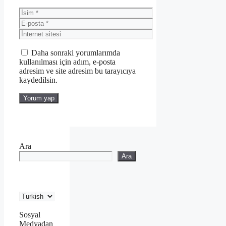
İsim
E-
posta
İnternet
sitesi
Daha sonraki yorumlarımda
kullanılması için adım, e-posta
adresim ve site adresim bu tarayıcıya
kaydedilsin.
Ara
Ara
Sosyal
Medyadan