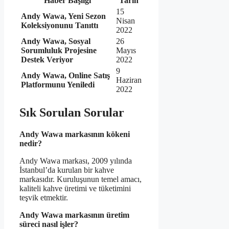
Haber Başlığı
Tarih
15
Andy Wawa, Yeni Sezon
Nisan
Koleksiyonunu Tanıttı
2022
Andy Wawa, Sosyal
26
Sorumluluk Projesine
Mayıs
Destek Veriyor
2022
9
Andy Wawa, Online Satış
Haziran
Platformunu Yeniledi
2022
Sık Sorulan Sorular
Andy Wawa markasının kökeni
nedir?
Andy Wawa markası, 2009 yılında
İstanbul’da kurulan bir kahve
markasıdır. Kuruluşunun temel amacı,
kaliteli kahve üretimi ve tüketimini
teşvik etmektir.
Andy Wawa markasının üretim
süreci nasıl işler?