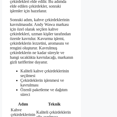
çekirdekleri elde edilir. Bu adımda
elde edilen çekirdekler, sonraki
işlemler için hazırlanır.
Sonraki adım, kahve çekirdeklerinin
kavrulmasıdır. Andy Wawa markası
için özel olarak seçilen kahve
çekirdekleri, uzman kişiler tarafından
özenle kavrulur. Kavurma işlemi,
çekirdeklerin lezzetini, aromasını ve
rengini oluşturur. Kavrulmuş
çekirdeklerin ne kadar süreyle ve
hangi sıcaklıkta kavrulacağı, markanın
gizli tariflerine dayanır.
Kaliteli kahve çekirdeklerinin
seçilmesi
Çekirdeklerin işlenmesi ve
kavrulması
Özenli paketleme ve dağıtım
süreci
Adım
Teknik
Kahve
Kaliteli çekirdeklerin
çekirdeklerinin
elle ayrılması