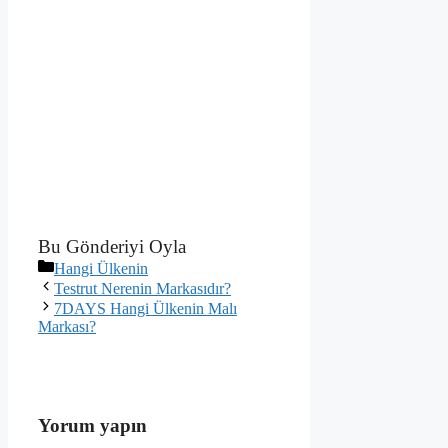
Bu Gönderiyi Oyla
Kategoriler
Hangi Ülkenin
Testrut Nerenin Markasıdır?
7DAYS Hangi Ülkenin Malı
Markası?
Yorum yapın