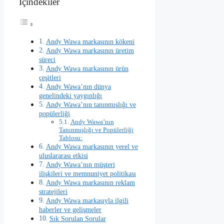
İçindekiler
Andy Wawa markasının kökeni
Andy Wawa markasının üretim
süreci
Andy Wawa markasının ürün
çeşitleri
Andy Wawa’nın dünya
genelindeki yaygınlığı
Andy Wawa’nın tanınmışlığı ve
popülerliği
Andy Wawa’nın
Tanınmışlığı ve Popülerliği
Tablosu:
Andy Wawa markasının yerel ve
uluslararası etkisi
Andy Wawa’nın müşteri
ilişkileri ve memnuniyet politikası
Andy Wawa markasının reklam
stratejileri
Andy Wawa markasıyla ilgili
haberler ve gelişmeler
Sık Sorulan Sorular