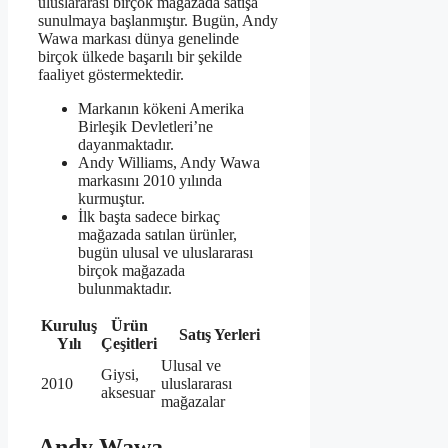
uluslararası birçok mağazada satışa
sunulmaya başlanmıştır. Bugün, Andy
Wawa markası dünya genelinde
birçok ülkede başarılı bir şekilde
faaliyet göstermektedir.
Markanın kökeni Amerika
Birleşik Devletleri’ne
dayanmaktadır.
Andy Williams, Andy Wawa
markasını 2010 yılında
kurmuştur.
İlk başta sadece birkaç
mağazada satılan ürünler,
bugün ulusal ve uluslararası
birçok mağazada
bulunmaktadır.
Kuruluş
Ürün
Satış Yerleri
Yılı
Çeşitleri
Ulusal ve
Giysi,
2010
uluslararası
aksesuar
mağazalar
Andy Wawa