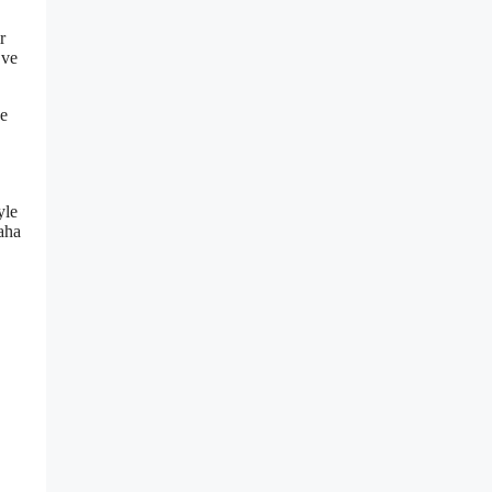
r
 ve
ve
yle
daha