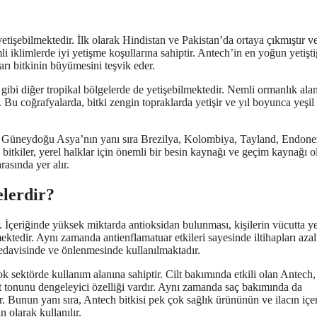
 yetişebilmektedir. İlk olarak Hindistan ve Pakistan’da ortaya çıkmıştır v
i iklimlerde iyi yetişme koşullarına sahiptir. Antech’in en yoğun yetişti
rı bitkinin büyümesini teşvik eder.
ibi diğer tropikal bölgelerde de yetişebilmektedir. Nemli ormanlık alan
. Bu coğrafyalarda, bitki zengin topraklarda yetişir ve yıl boyunca yeşil
rilir. Güneydoğu Asya’nın yanı sıra Brezilya, Kolombiya, Tayland, Endon
itkiler, yerel halklar için önemli bir besin kaynağı ve geçim kaynağı ola
rasında yer alır.
elerdir?
ir. İçeriğinde yüksek miktarda antioksidan bulunması, kişilerin vücutta y
mektedir. Aynı zamanda antienflamatuar etkileri sayesinde iltihapları azalt
tedavisinde ve önlenmesinde kullanılmaktadır.
 sektörde kullanım alanına sahiptir. Cilt bakımında etkili olan Antech, 
 cilt tonunu dengeleyici özelliği vardır. Aynı zamanda saç bakımında da
r. Bunun yanı sıra, Antech bitkisi pek çok sağlık ürününün ve ilacın içe
n olarak kullanılır.