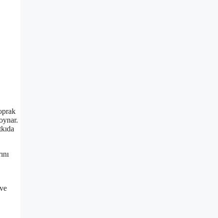
toprak
 oynar.
tkıda
ını
 ve