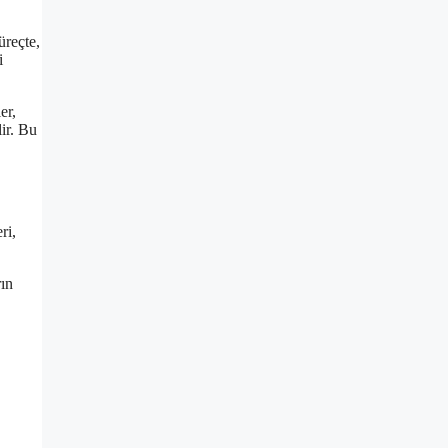
üreçte,
i
er,
lir. Bu
ri,
rın