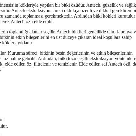
inensis’in kökleriyle yapılan bir bitki özüdür. Antech, güzellik ve sağlık
esidir. Antech ekstraksiyon süreci oldukça özenli ve dikkat gerektiren bi
ğru zamanda toplanması gerekmektedir. Ardından bitki kökleri kurutulur
lerek Antech özü elde edilir.
erin toplandığı alanlar seçilir. Antech bitkileri genellikle Çin, Japonya 
bitkinin etkin bileşenlerini en üst düzeye çıkaran ideal koşullara sahip
e kökler ayıklanır.
ur. Kurutma süreci, bitkinin besin değerlerinin ve etkin bileşenlerinin
z haline getirilir. Ardından, bitki tozu çeşitli ekstraksiyon yöntemleri
k, elde edilen öz, filtrelenir ve temizlenir. Elde edilen saf Antech özü, 
.
r.
ulur.
.