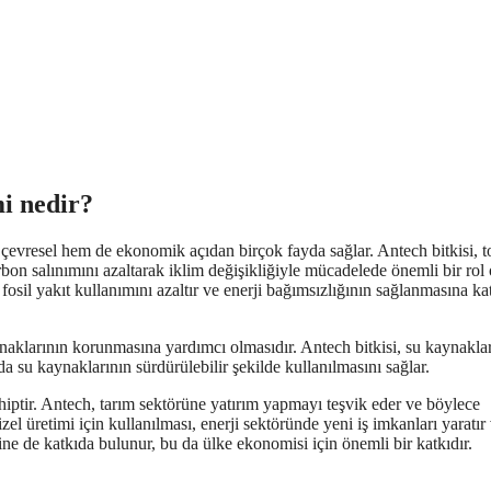
mi nedir?
 çevresel hem de ekonomik açıdan birçok fayda sağlar. Antech bitkisi, 
arbon salınımını azaltarak iklim değişikliğiyle mücadelede önemli bir rol
 fosil yakıt kullanımını azaltır ve enerji bağımsızlığının sağlanmasına ka
ynaklarının korunmasına yardımcı olmasıdır. Antech bitkisi, su kaynaklar
da su kaynaklarının sürdürülebilir şekilde kullanılmasını sağlar.
ptir. Antech, tarım sektörüne yatırım yapmayı teşvik eder ve böylece
 üretimi için kullanılması, enerji sektöründe yeni iş imkanları yaratır
esine de katkıda bulunur, bu da ülke ekonomisi için önemli bir katkıdır.