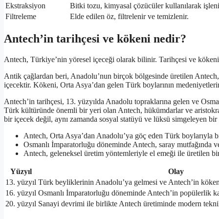
Ekstraksiyon
Bitki tozu, kimyasal çözücüler kullanılarak işleni
Filtreleme
Elde edilen öz, filtrelenir ve temizlenir.
Antech’in tarihçesi ve kökeni nedir?
Antech, Türkiye’nin yöresel içeceği olarak bilinir. Tarihçesi ve kökeni
Antik çağlardan beri, Anadolu’nun birçok bölgesinde üretilen Antech, ye
içecektir. Kökeni, Orta Asya’dan gelen Türk boylarının medeniyetlerini
Antech’in tarihçesi, 13. yüzyılda Anadolu topraklarına gelen ve Os
Türk kültüründe önemli bir yeri olan Antech, hükümdarlar ve aristokrat
bir içecek değil, aynı zamanda sosyal statüyü ve lüksü simgeleyen bi
Antech, Orta Asya’dan Anadolu’ya göç eden Türk boylarıyla bir
Osmanlı İmparatorluğu döneminde Antech, saray mutfağında ve s
Antech, geleneksel üretim yöntemleriyle el emeği ile üretilen bir
Yüzyıl
Olay
13. yüzyıl
Türk beyliklerinin Anadolu’ya gelmesi ve Antech’in köken
16. yüzyıl
Osmanlı İmparatorluğu döneminde Antech’in popülerlik k
20. yüzyıl
Sanayi devrimi ile birlikte Antech üretiminde modern tekn