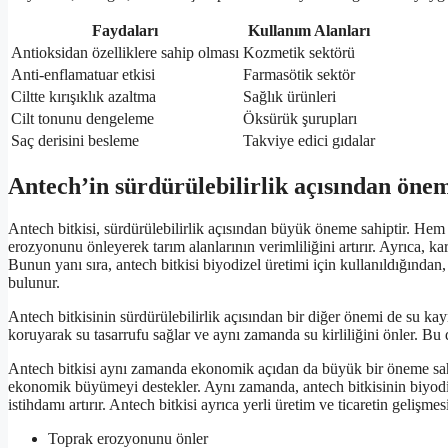
Faydaları
Kullanım Alanları
Antioksidan özelliklere sahip olması
Kozmetik sektörü
Anti-enflamatuar etkisi
Farmasötik sektör
Ciltte kırışıklık azaltma
Sağlık ürünleri
Cilt tonunu dengeleme
Öksürük şurupları
Saç derisini besleme
Takviye edici gıdalar
Antech’in sürdürülebilirlik açısından öne
Antech bitkisi, sürdürülebilirlik açısından büyük öneme sahiptir. Hem
erozyonunu önleyerek tarım alanlarının verimliliğini artırır. Ayrıca, k
Bunun yanı sıra, antech bitkisi biyodizel üretimi için kullanıldığından,
bulunur.
Antech bitkisinin sürdürülebilirlik açısından bir diğer önemi de su ka
koruyarak su tasarrufu sağlar ve aynı zamanda su kirliliğini önler. Bu 
Antech bitkisi aynı zamanda ekonomik açıdan da büyük bir öneme sahi
ekonomik büyümeyi destekler. Aynı zamanda, antech bitkisinin biyodizel
istihdamı artırır. Antech bitkisi ayrıca yerli üretim ve ticaretin gelişm
Toprak erozyonunu önler