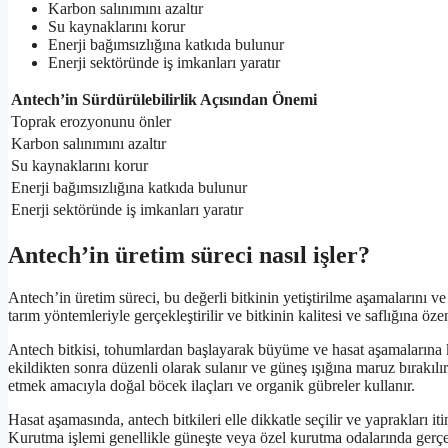
Karbon salınımını azaltır
Su kaynaklarını korur
Enerji bağımsızlığına katkıda bulunur
Enerji sektöründe iş imkanları yaratır
Antech’in Sürdürülebilirlik Açısından Önemi
Toprak erozyonunu önler
Karbon salınımını azaltır
Su kaynaklarını korur
Enerji bağımsızlığına katkıda bulunur
Enerji sektöründe iş imkanları yaratır
Antech’in üretim süreci nasıl işler?
Antech’in üretim süreci, bu değerli bitkinin yetiştirilme aşamalarını ve
tarım yöntemleriyle gerçekleştirilir ve bitkinin kalitesi ve saflığına özen
Antech bitkisi, tohumlardan başlayarak büyüme ve hasat aşamalarına 
ekildikten sonra düzenli olarak sulanır ve güneş ışığına maruz bırakılır
etmek amacıyla doğal böcek ilaçları ve organik gübreler kullanır.
Hasat aşamasında, antech bitkileri elle dikkatle seçilir ve yaprakları i
Kurutma işlemi genellikle güneşte veya özel kurutma odalarında gerçek