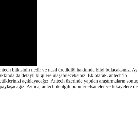
ntech bitkisinin nedir ve nasıl üretildiği hakkında bilgi bulacaksınız. Ay
hakkında da detaylı bilgilere ulaşabileceksiniz. Ek olarak, antech’in
ttiklerinizi açıklayacağız. Antech üzerinde yapılan araştırmaların sonuçl
 paylaşacağız. Ayrıca, antech ile ilgili popüler efsaneler ve hikayelere d