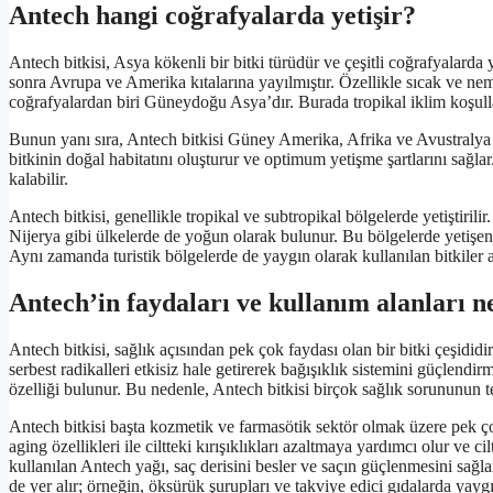
Antech hangi coğrafyalarda yetişir?
Antech bitkisi, Asya kökenli bir bitki türüdür ve çeşitli coğrafyalarda
sonra Avrupa ve Amerika kıtalarına yayılmıştır. Özellikle sıcak ve neml
coğrafyalardan biri Güneydoğu Asya’dır. Burada tropikal iklim koşulla
Bunun yanı sıra, Antech bitkisi Güney Amerika, Afrika ve Avustralya g
bitkinin doğal habitatını oluşturur ve optimum yetişme şartlarını sağlar
kalabilir.
Antech bitkisi, genellikle tropikal ve subtropikal bölgelerde yetişti
Nijerya gibi ülkelerde de yoğun olarak bulunur. Bu bölgelerde yetişen b
Aynı zamanda turistik bölgelerde de yaygın olarak kullanılan bitkiler a
Antech’in faydaları ve kullanım alanları n
Antech bitkisi, sağlık açısından pek çok faydası olan bir bitki çeşidid
serbest radikalleri etkisiz hale getirerek bağışıklık sistemini güçlendir
özelliği bulunur. Bu nedenle, Antech bitkisi birçok sağlık sorununun 
Antech bitkisi başta kozmetik ve farmasötik sektör olmak üzere pek çok
aging özellikleri ile ciltteki kırışıklıkları azaltmaya yardımcı olur ve
kullanılan Antech yağı, saç derisini besler ve saçın güçlenmesini sağla
de yer alır; örneğin, öksürük şurupları ve takviye edici gıdalarda yaygı