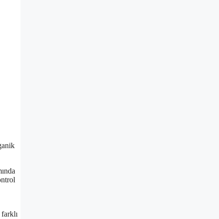
ganik
mında
ontrol
farklı