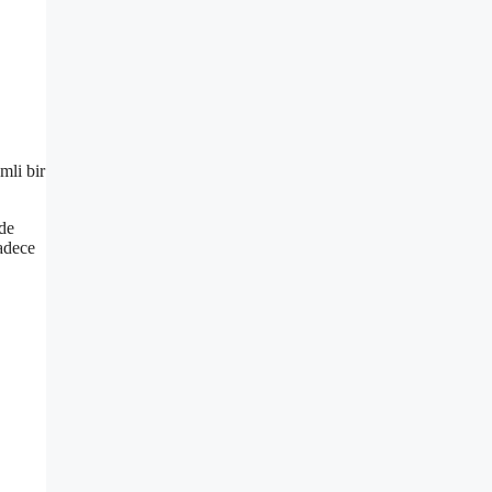
mli bir
de
sadece