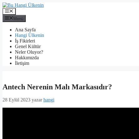
İçeriğe
atla
Menü
Menü
Ana Sayfa
Hangi Ülkenin
İş Fikirleri
Genel Kültür
Neler Oluyor?
Hakkımızda
İletişim
Antech Nerenin Malı Markasıdır?
28 Eylül 2023
yazar
hangi