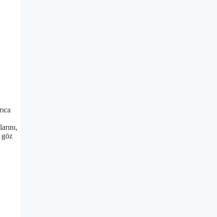
rıca
arını,
e göz