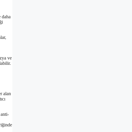
e daha
ği
lar,
ezya ve
bilir.
er alan
ıcı
anti-
riğinde