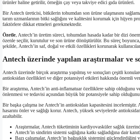
ürünler haline getirilir, örneğin çay veya takviye edici gıda ürünleri.
Bir Antech üreticisi, bitkilerin tohumdan son ürüne ulaşmasını sağlamak
tarım uzmanlarının bitki sağlığını ve kalitesini korumak için hijyen prot
faktörlere dikkat etmeleri gerekmektedir.
Özetle
, Antech’in üretim süreci, tohumdan hasada kadar bir dizi önemli 
özenle seçilir, kurutulur ve son ürüne dönüştürülür. Bu süreç boyunca, bi
şekilde, Antech’in saf, doğal ve etkili özellikleri korunarak kullanıcıla
Antech üzerinde yapılan araştırmalar ve s
Antech üzerinde birçok araştırma yapılmış ve sonuçları çeşitli konularda
antioksidan özellikleri ve diğer potansiyel etkileri hakkında önemli ve
Bir araştırma, Antech’in anti-inflamatuar özelliklere sahip olduğunu ve 
önlenmesi ve tedavisi açısından büyük bir potansiyele sahip olduğunu
Bir başka çalışma ise Antech’in antioksidan kapasitesini incelemiştir. A
hasarını önler ve sağlığı korur. Antech, yüksek seviyelerde antioksidanla
azaltabilir.
Araştırmalar, Antech tüketiminin kardiyovasküler sağlık üzerin
Antech’in sindirim sistemi sağlığına katkı sağladığına dair kanı
Bazı çalışmalar, Antech’in bağışıklık sistemini güçlendirdiğini 