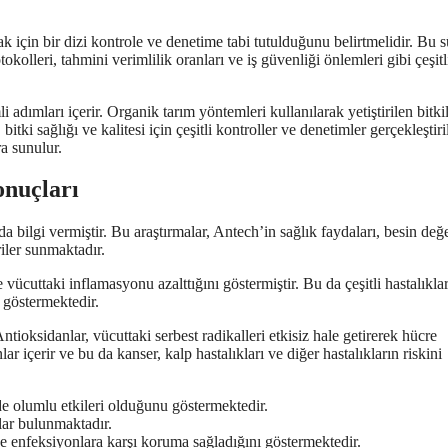
 için bir dizi kontrole ve denetime tabi tutulduğunu belirtmelidir. Bu s
okolleri, tahmini verimlilik oranları ve iş güvenliği önlemleri gibi çeşitl
adımları içerir. Organik tarım yöntemleri kullanılarak yetiştirilen bitkil
tki sağlığı ve kalitesi için çeşitli kontroller ve denetimler gerçekleştiri
ra sunulur.
onuçları
 bilgi vermiştir. Bu araştırmalar, Antech’in sağlık faydaları, besin değe
riler sunmaktadır.
vücuttaki inflamasyonu azalttığını göstermiştir. Bu da çeşitli hastalıkla
 göstermektedir.
ntioksidanlar, vücuttaki serbest radikalleri etkisiz hale getirerek hücre
r içerir ve bu da kanser, kalp hastalıkları ve diğer hastalıkların riskini
de olumlu etkileri olduğunu göstermektedir.
tlar bulunmaktadır.
ve enfeksiyonlara karşı koruma sağladığını göstermektedir.