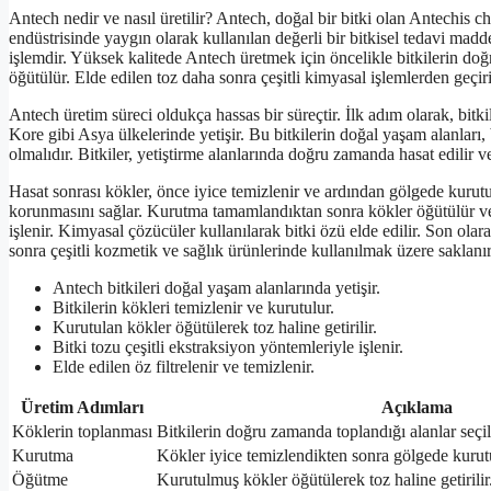
Antech nedir ve nasıl üretilir? Antech, doğal bir bitki olan Antechis ch
endüstrisinde yaygın olarak kullanılan değerli bir bitkisel tedavi madd
işlemdir. Yüksek kalitede Antech üretmek için öncelikle bitkilerin do
öğütülür. Elde edilen toz daha sonra çeşitli kimyasal işlemlerden geçiri
Antech üretim süreci oldukça hassas bir süreçtir. İlk adım olarak, bitkil
Kore gibi Asya ülkelerinde yetişir. Bu bitkilerin doğal yaşam alanları, 
olmalıdır. Bitkiler, yetiştirme alanlarında doğru zamanda hasat edilir v
Hasat sonrası kökler, önce iyice temizlenir ve ardından gölgede kurutul
korunmasını sağlar. Kurutma tamamlandıktan sonra kökler öğütülür ve to
işlenir. Kimyasal çözücüler kullanılarak bitki özü elde edilir. Son olara
sonra çeşitli kozmetik ve sağlık ürünlerinde kullanılmak üzere saklanır
Antech bitkileri doğal yaşam alanlarında yetişir.
Bitkilerin kökleri temizlenir ve kurutulur.
Kurutulan kökler öğütülerek toz haline getirilir.
Bitki tozu çeşitli ekstraksiyon yöntemleriyle işlenir.
Elde edilen öz filtrelenir ve temizlenir.
Üretim Adımları
Açıklama
Köklerin toplanması
Bitkilerin doğru zamanda toplandığı alanlar seçili
Kurutma
Kökler iyice temizlendikten sonra gölgede kurut
Öğütme
Kurutulmuş kökler öğütülerek toz haline getirilir