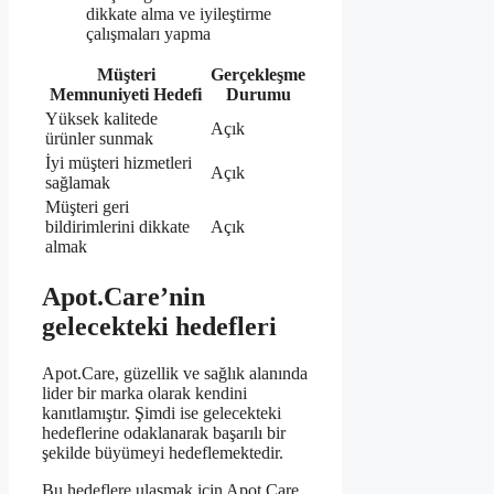
dikkate alma ve iyileştirme
çalışmaları yapma
Müşteri
Gerçekleşme
Memnuniyeti Hedefi
Durumu
Yüksek kalitede
Açık
ürünler sunmak
İyi müşteri hizmetleri
Açık
sağlamak
Müşteri geri
bildirimlerini dikkate
Açık
almak
Apot.Care’nin
gelecekteki hedefleri
Apot.Care, güzellik ve sağlık alanında
lider bir marka olarak kendini
kanıtlamıştır. Şimdi ise gelecekteki
hedeflerine odaklanarak başarılı bir
şekilde büyümeyi hedeflemektedir.
Bu hedeflere ulaşmak için Apot.Care,