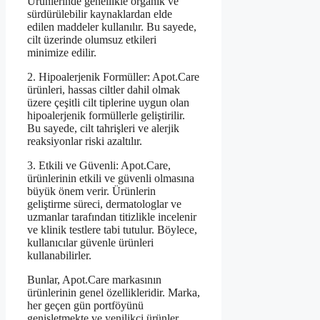
Ürünlerinde genellikle organik ve
sürdürülebilir kaynaklardan elde
edilen maddeler kullanılır. Bu sayede,
cilt üzerinde olumsuz etkileri
minimize edilir.
2. Hipoalerjenik Formüller: Apot.Care
ürünleri, hassas ciltler dahil olmak
üzere çeşitli cilt tiplerine uygun olan
hipoalerjenik formüllerle geliştirilir.
Bu sayede, cilt tahrişleri ve alerjik
reaksiyonlar riski azaltılır.
3. Etkili ve Güvenli: Apot.Care,
ürünlerinin etkili ve güvenli olmasına
büyük önem verir. Ürünlerin
geliştirme süreci, dermatologlar ve
uzmanlar tarafından titizlikle incelenir
ve klinik testlere tabi tutulur. Böylece,
kullanıcılar güvenle ürünleri
kullanabilirler.
Bunlar, Apot.Care markasının
ürünlerinin genel özellikleridir. Marka,
her geçen gün portföyünü
genişletmekte ve yenilikçi ürünler