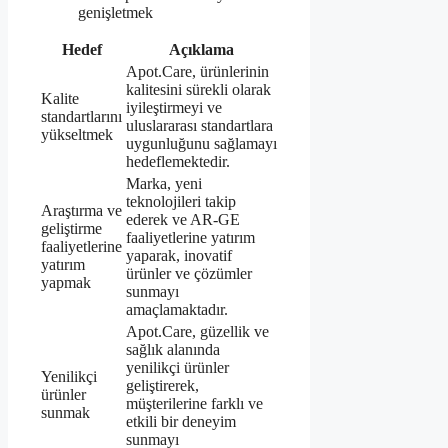
genişletmek
Hedef
Açıklama
Apot.Care, ürünlerinin
kalitesini sürekli olarak
Kalite
iyileştirmeyi ve
standartlarını
uluslararası standartlara
yükseltmek
uygunluğunu sağlamayı
hedeflemektedir.
Marka, yeni
teknolojileri takip
Araştırma ve
ederek ve AR-GE
geliştirme
faaliyetlerine yatırım
faaliyetlerine
yaparak, inovatif
yatırım
ürünler ve çözümler
yapmak
sunmayı
amaçlamaktadır.
Apot.Care, güzellik ve
sağlık alanında
yenilikçi ürünler
Yenilikçi
geliştirerek,
ürünler
müşterilerine farklı ve
sunmak
etkili bir deneyim
sunmayı