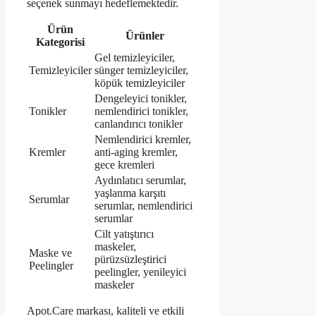
seçenek sunmayı hedeflemektedir.
Ürün
Ürünler
Kategorisi
Gel temizleyiciler,
Temizleyiciler
sünger temizleyiciler,
köpük temizleyiciler
Dengeleyici tonikler,
Tonikler
nemlendirici tonikler,
canlandırıcı tonikler
Nemlendirici kremler,
Kremler
anti-aging kremler,
gece kremleri
Aydınlatıcı serumlar,
yaşlanma karşıtı
Serumlar
serumlar, nemlendirici
serumlar
Cilt yatıştırıcı
maskeler,
Maske ve
pürüzsüzleştirici
Peelingler
peelingler, yenileyici
maskeler
Apot.Care markası, kaliteli ve etkili