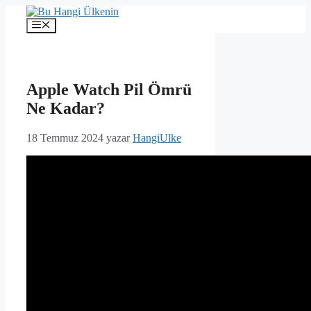
İçeriğe
atla
Menü
Apple Watch Pil Ömrü
Ne Kadar?
18 Temmuz 2024
yazar
HangiUlke