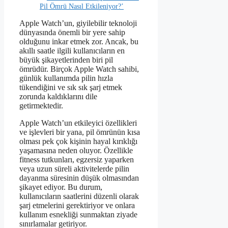
Pil Ömrü Nasıl Etkileniyor?’
Apple Watch’un, giyilebilir teknoloji
dünyasında önemli bir yere sahip
olduğunu inkar etmek zor. Ancak, bu
akıllı saatle ilgili kullanıcıların en
büyük şikayetlerinden biri pil
ömrüdür. Birçok Apple Watch sahibi,
günlük kullanımda pilin hızla
tükendiğini ve sık sık şarj etmek
zorunda kaldıklarını dile
getirmektedir.
Apple Watch’un etkileyici özellikleri
ve işlevleri bir yana, pil ömrünün kısa
olması pek çok kişinin hayal kırıklığı
yaşamasına neden oluyor. Özellikle
fitness tutkunları, egzersiz yaparken
veya uzun süreli aktivitelerde pilin
dayanma süresinin düşük olmasından
şikayet ediyor. Bu durum,
kullanıcıların saatlerini düzenli olarak
şarj etmelerini gerektiriyor ve onlara
kullanım esnekliği sunmaktan ziyade
sınırlamalar getiriyor.