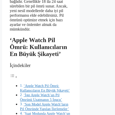
bağlıdır. Genellikle 18 ila 24 saat
sürebilen bir pil ömrü sunar. Ancak,
yeni nesil modellerde daha iyi pil
performansı elde edebilirsiniz. Pil
ömrünü optimize etmek için bazı
ayarlar ve önlemler almak da
mümkündür.
‘Apple Watch Pil
Ömrü: Kullanıcıların
En Büyük Şikayeti’
İçindekiler
‘Apple Watch Pil Ömrü:
Kullanıcıların En Büyük Şikayeti’
‘İşte Apple Watch’un Pil
Ömrünü Uzatmanın 5 İpucu’
‘Son Model Apple Watch’ların
Pil Ömründe Yapılan İlerlemeler’
‘Saat Modunda Apple Watch’un