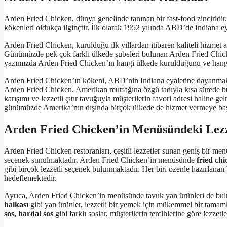
Arden Fried Chicken, dünya genelinde tanınan bir fast-food zinciridi
kökenleri oldukça ilginçtir. İlk olarak 1952 yılında ABD’de Indiana eya
Arden Fried Chicken, kurulduğu ilk yıllardan itibaren kaliteli hizmet an
Günümüzde pek çok farklı ülkede şubeleri bulunan Arden Fried Chicke
yazımızda Arden Fried Chicken’ın hangi ülkede kurulduğunu ve hangi ü
Arden Fried Chicken’ın kökeni, ABD’nin Indiana eyaletine dayanmakta
Arden Fried Chicken, Amerikan mutfağına özgü tadıyla kısa sürede bü
karışımı ve lezzetli çıtır tavuğuyla müşterilerin favori adresi haline ge
günümüzde Amerika’nın dışında birçok ülkede de hizmet vermeye başl
Arden Fried Chicken’in Menüsündeki Lezz
Arden Fried Chicken restoranları, çeşitli lezzetler sunan geniş bir men
seçenek sunulmaktadır. Arden Fried Chicken’in menüsünde
fried ch
gibi birçok lezzetli seçenek bulunmaktadır. Her biri özenle hazırlanan
hedeflemektedir.
Ayrıca, Arden Fried Chicken’in menüsünde tavuk yan ürünleri de bu
halkası
gibi yan ürünler, lezzetli bir yemek için mükemmel bir tamamla
sos, hardal sos
gibi farklı soslar, müşterilerin tercihlerine göre lezze