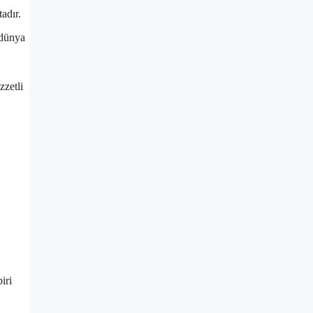
adır.
 dünya
zzetli
iri