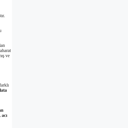
ır.
u
lan
aharat
mış ve
farklı
lata
an
, acı