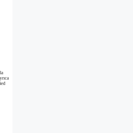
la
yrıca
ied