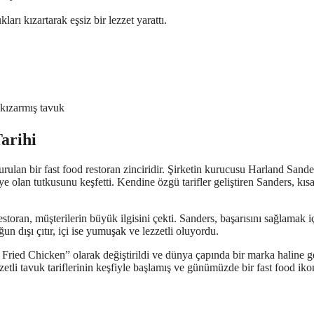
rı kızartarak eşsiz bir lezzet yarattı.
 kızarmış tavuk
arihi
ulan bir fast food restoran zinciridir. Şirketin kurucusu Harland Sande
olan tutkusunu keşfetti. Kendine özgü tarifler geliştiren Sanders, kıs
toran, müşterilerin büyük ilgisini çekti. Sanders, başarısını sağlamak i
un dışı çıtır, içi ise yumuşak ve lezzetli oluyordu.
ried Chicken” olarak değiştirildi ve dünya çapında bir marka haline ge
etli tavuk tariflerinin keşfiyle başlamış ve günümüzde bir fast food ik