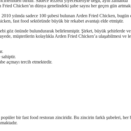
irlerinden biridir. Sadece lezzetli yiyecekleriyle değil, aynı zamanda
n Fried Chicken’ın dünya genelindeki şube sayısı her geçen gün artmakt
ür. 2010 yılında sadece 100 şubesi bulunan Arden Fried Chicken, bugün
ken, fast food sektöründe büyük bir rekabet avantajı elde etmiştir.
lebi göz önünde bulundurarak belirlenmiştir. Şirket, büyük şehirlerde ve
ayede, müşterilerin kolaylıkla Arden Fried Chicken’a ulaşabilmesi ve le
r.
sahiptir.
ube açmayı tercih etmektedir.
ler bir fast food restoran zinciridir. Bu zincirin farklı şubeleri, her b
nmaktadır.