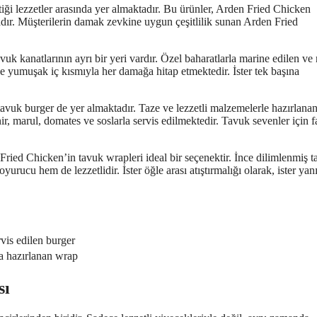
tiği lezzetler arasında yer almaktadır. Bu ürünler, Arden Fried Chicken
tadır. Müşterilerin damak zevkine uygun çeşitlilik sunan Arden Fried
uk kanatlarının ayrı bir yeri vardır. Özel baharatlarla marine edilen ve 
 ve yumuşak iç kısmıyla her damağa hitap etmektedir. İster tek başına
tavuk burger de yer almaktadır. Taze ve lezzetli malzemelerle hazırlana
r, marul, domates ve soslarla servis edilmektedir. Tavuk sevenler için f
en Fried Chicken’in tavuk wrapleri ideal bir seçenektir. İnce dilimlenmiş 
oyurucu hem de lezzetlidir. İster öğle arası atıştırmalığı olarak, ister ya
vis edilen burger
la hazırlanan wrap
sı