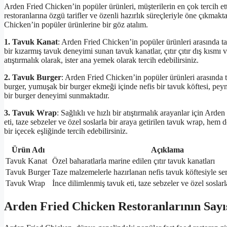
Arden Fried Chicken’in popüler ürünleri, müşterilerin en çok tercih et
restoranlarına özgü tarifler ve özenli hazırlık süreçleriyle öne çıkmak
Chicken’in popüler ürünlerine bir göz atalım.
1. Tavuk Kanat
: Arden Fried Chicken’in popüler ürünleri arasında tav
bir kızarmış tavuk deneyimi sunan tavuk kanatlar, çıtır çıtır dış kısmı
atıştırmalık olarak, ister ana yemek olarak tercih edebilirsiniz.
2. Tavuk Burger
: Arden Fried Chicken’in popüler ürünleri arasında 
burger, yumuşak bir burger ekmeği içinde nefis bir tavuk köftesi, peyni
bir burger deneyimi sunmaktadır.
3. Tavuk Wrap
: Sağlıklı ve hızlı bir atıştırmalık arayanlar için Ard
eti, taze sebzeler ve özel soslarla bir araya getirilen tavuk wrap, hem d
bir içecek eşliğinde tercih edebilirsiniz.
Ürün Adı
Açıklama
Tavuk Kanat
Özel baharatlarla marine edilen çıtır tavuk kanatları
Tavuk Burger
Taze malzemelerle hazırlanan nefis tavuk köftesiyle ser
Tavuk Wrap
İnce dilimlenmiş tavuk eti, taze sebzeler ve özel soslar
Arden Fried Chicken Restoranlarının Sayı