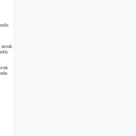
nefis
n tavuk
arklı
tavuk
nında