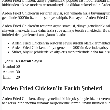
Arden Fried Chicken, dünya genelindeki popüler fast food restoran zinc
birbirinden şık ve modern restoranlarıyla da dikkat çekmektedir. Arde
Arden Fried Chicken’ın restoran sayısı, son yıllarda hızla büyümüşt
genelinde 500’ün üzerinde şubeye sahiptir. Bu sayede Arden Fried Chic
Arden Fried Chicken’ın restoran açma stratejisi, dünya genelindeki ta
alışveriş merkezlerinde daha fazla şube açmayı tercih etmektedir. Bu s
ürünleri deneyimlemesi amaçlanmaktadır.
Arden Fried Chicken’ın restoran sayısı sürekli olarak artmaktadı
Arden Fried Chicken, dünya genelinde 500’ün üzerinde şubeye 
Şirket, büyük şehirlerde ve alışveriş merkezlerinde daha fazla ş
Şehir
Restoran Sayısı
İstanbul
50
Ankara
30
İzmir
20
Arden Fried Chicken’in Farklı Şubeleri
Arden Fried Chicken, dünya genelindeki birçok şubeyle hizmet veren popü
benzersiz bir deneyim sunarak müşterilerine lezzetli tavuk ürünleri su