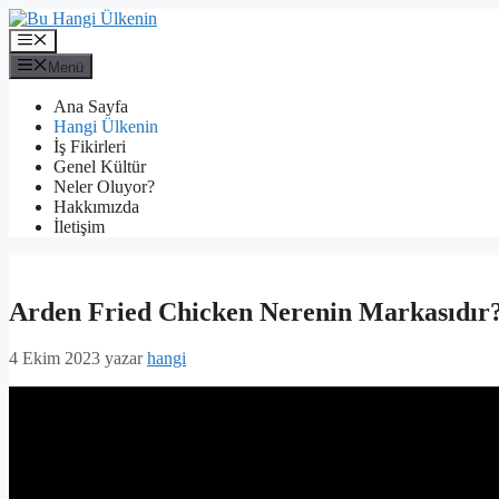
İçeriğe
atla
Menü
Menü
Ana Sayfa
Hangi Ülkenin
İş Fikirleri
Genel Kültür
Neler Oluyor?
Hakkımızda
İletişim
Arden Fried Chicken Nerenin Markasıdır
4 Ekim 2023
yazar
hangi