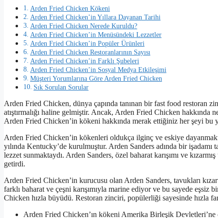
Arden Fried Chicken Kökeni
Arden Fried Chicken’in Yıllara Dayanan Tarihi
Arden Fried Chicken Nerede Kuruldu?
Arden Fried Chicken’in Menüsündeki Lezzetler
Arden Fried Chicken’in Popüler Ürünleri
Arden Fried Chicken Restoranlarının Sayısı
Arden Fried Chicken’in Farklı Şubeleri
Arden Fried Chicken’in Sosyal Medya Etkileşimi
Müşteri Yorumlarına Göre Arden Fried Chicken
Sık Sorulan Sorular
Arden Fried Chicken, dünya çapında tanınan bir fast food restoran zinci
atıştırmalığı haline gelmiştir. Ancak, Arden Fried Chicken hakkında n
Arden Fried Chicken’in kökeni hakkında merak ettiğiniz her şeyi bu ya
Arden Fried Chicken’in kökenleri oldukça ilginç ve eskiye dayanmakta
yılında Kentucky’de kurulmuştur. Arden Sanders adında bir işadamı tar
lezzet sunmaktaydı. Arden Sanders, özel baharat karışımı ve kızarmış ta
getirdi.
Arden Fried Chicken’in kurucusu olan Arden Sanders, tavukları kızartı
farklı baharat ve çeşni karışımıyla marine ediyor ve bu sayede eşsiz bir
Chicken hızla büyüdü. Restoran zinciri, popülerliği sayesinde hızla fark
Arden Fried Chicken’ın kökeni Amerika Birleşik Devletleri’ne