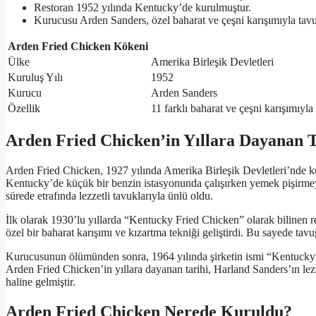
Restoran 1952 yılında Kentucky’de kurulmuştur.
Kurucusu Arden Sanders, özel baharat ve çeşni karışımıyla tavukla
Arden Fried Chicken Kökeni
Ülke
Amerika Birleşik Devletleri
Kuruluş Yılı
1952
Kurucu
Arden Sanders
Özellik
11 farklı baharat ve çeşni karışımıyla
Arden Fried Chicken’in Yıllara Dayanan T
Arden Fried Chicken, 1927 yılında Amerika Birleşik Devletleri’nde kur
Kentucky’de küçük bir benzin istasyonunda çalışırken yemek pişirmeye 
sürede etrafında lezzetli tavuklarıyla ünlü oldu.
İlk olarak 1930’lu yıllarda “Kentucky Fried Chicken” olarak bilinen res
özel bir baharat karışımı ve kızartma tekniği geliştirdi. Bu sayede tavuğ
Kurucusunun ölümünden sonra, 1964 yılında şirketin ismi “Kentucky F
Arden Fried Chicken’in yıllara dayanan tarihi, Harland Sanders’ın lezz
haline gelmiştir.
Arden Fried Chicken Nerede Kuruldu?