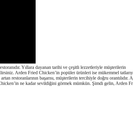
toranıdır. Yıllara dayanan tarihi ve çeşitli lezzetleriyle müşterilerin
irsiniz. Arden Fried Chicken’in popüler ürünleri ise mükemmel tatlarıy
tan restoranlarının başarısı, müşterilerin tercihiyle doğru orantılıdır. A
Chicken’in ne kadar sevildiğini görmek mümkün. Şimdi gelin, Arden Fr