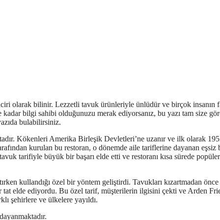
ri olarak bilinir. Lezzetli tavuk ürünleriyle ünlüdür ve birçok insanın 
e kadar bilgi sahibi olduğunuzu merak ediyorsanız, bu yazı tam size gör
zıda bulabilirsiniz.
dır. Kökenleri Amerika Birleşik Devletleri’ne uzanır ve ilk olarak 19
afından kurulan bu restoran, o dönemde aile tariflerine dayanan eşsiz 
vuk tarifiyle büyük bir başarı elde etti ve restoranı kısa sürede popüler
rken kullandığı özel bir yöntem geliştirdi. Tavukları kızartmadan önce
 tat elde ediyordu. Bu özel tarif, müşterilerin ilgisini çekti ve Arden Fri
lı şehirlere ve ülkelere yayıldı.
 dayanmaktadır.