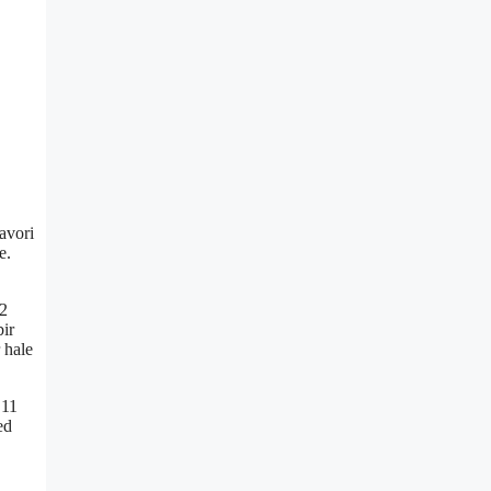
favori
e.
52
bir
 hale
 11
ed