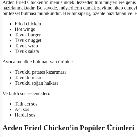
Arden Fried Chicken’in menüsündeki lezzetler, tüm müşterilere geniş b
hazırlanmaktadır. Bu sayede, müşterilerin damak zevkine hitap etmeyi
bir lezzet bulması mümkündür. Her bir sipariş, özenle hazırlanan ve l
Fried chicken
Hot wings
Tavuk burger
Tavuk nugget
Tavuk wrap
Tavuk salata
Ayrıca menüde bulunan yan ürünler:
Tavuklu patates kızartması
Tavuklu mısır
Tavuklu soğan halkası
Ve farklı sos seçenekleri:
Tatlı acı sos
Acı sos
Hardal sos
Arden Fried Chicken’in Popüler Ürünleri