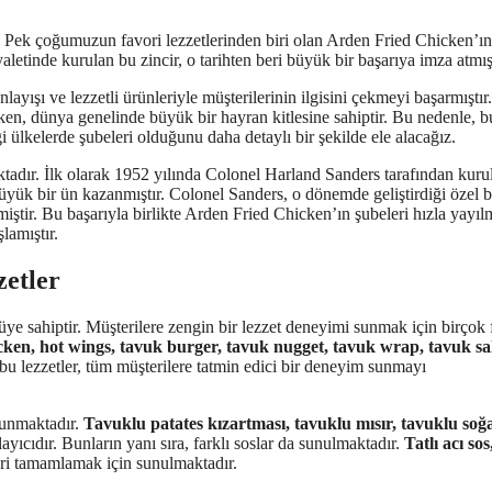
r. Pek çoğumuzun favori lezzetlerinden biri olan Arden Fried Chicken’ın
letinde kurulan bu zincir, o tarihten beri büyük bir başarıya imza atmışt
layışı ve lezzetli ürünleriyle müşterilerinin ilgisini çekmeyi başarmıştır.
n, dünya genelinde büyük bir hayran kitlesine sahiptir. Bu nedenle, b
lkelerde şubeleri olduğunu daha detaylı bir şekilde ele alacağız.
dır. İlk olarak 1952 yılında Colonel Harland Sanders tarafından kuru
yük bir ün kazanmıştır. Colonel Sanders, o dönemde geliştirdiği özel b
lmiştir. Bu başarıyla birlikte Arden Fried Chicken’ın şubeleri hızla yayıl
amıştır.
etler
üye sahiptir. Müşterilere zengin bir lezzet deneyimi sunmak için birçok 
icken, hot wings, tavuk burger, tavuk nugget, tavuk wrap, tavuk sa
 bu lezzetler, tüm müşterilere tatmin edici bir deneyim sunmayı
lunmaktadır.
Tavuklu patates kızartması, tavuklu mısır, tavuklu soğ
yıcıdır. Bunların yanı sıra, farklı soslar da sunulmaktadır.
Tatlı acı sos
tleri tamamlamak için sunulmaktadır.