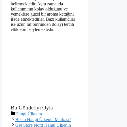
belirtmektedir. Aynı zamanda
kullanımının kolay olduğunu ve
yemeklere güzel bir aroma kattığını
ifade etmektedirler. Bazı kullanıcılar
ise uzun raf ömründen dolayı tercih
ettiklerini söylemektedir.
Bu Gönderiyi Oyla
Kategoriler
Hangi Ülkenin
Beem Hangi Ülkenin Markası?
GN Store Nord Hangi Ülkenin