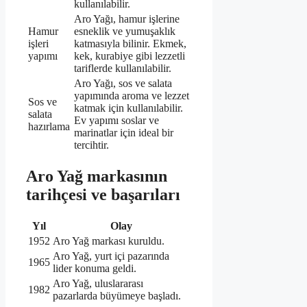
kullanılabilir.
Aro Yağı, hamur işlerine
Hamur
esneklik ve yumuşaklık
işleri
katmasıyla bilinir. Ekmek,
yapımı
kek, kurabiye gibi lezzetli
tariflerde kullanılabilir.
Aro Yağı, sos ve salata
yapımında aroma ve lezzet
Sos ve
katmak için kullanılabilir.
salata
Ev yapımı soslar ve
hazırlama
marinatlar için ideal bir
tercihtir.
Aro Yağ markasının
tarihçesi ve başarıları
Yıl
Olay
1952
Aro Yağ markası kuruldu.
Aro Yağ, yurt içi pazarında
1965
lider konuma geldi.
Aro Yağ, uluslararası
1982
pazarlarda büyümeye başladı.