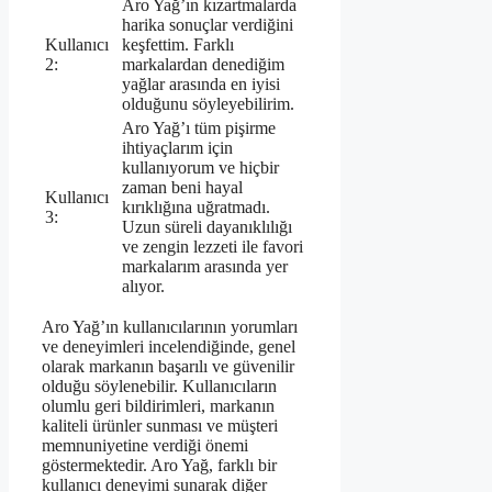
Aro Yağ’ın kızartmalarda
harika sonuçlar verdiğini
Kullanıcı
keşfettim. Farklı
2:
markalardan denediğim
yağlar arasında en iyisi
olduğunu söyleyebilirim.
Aro Yağ’ı tüm pişirme
ihtiyaçlarım için
kullanıyorum ve hiçbir
zaman beni hayal
Kullanıcı
kırıklığına uğratmadı.
3:
Uzun süreli dayanıklılığı
ve zengin lezzeti ile favori
markalarım arasında yer
alıyor.
Aro Yağ’ın kullanıcılarının yorumları
ve deneyimleri incelendiğinde, genel
olarak markanın başarılı ve güvenilir
olduğu söylenebilir. Kullanıcıların
olumlu geri bildirimleri, markanın
kaliteli ürünler sunması ve müşteri
memnuniyetine verdiği önemi
göstermektedir. Aro Yağ, farklı bir
kullanıcı deneyimi sunarak diğer