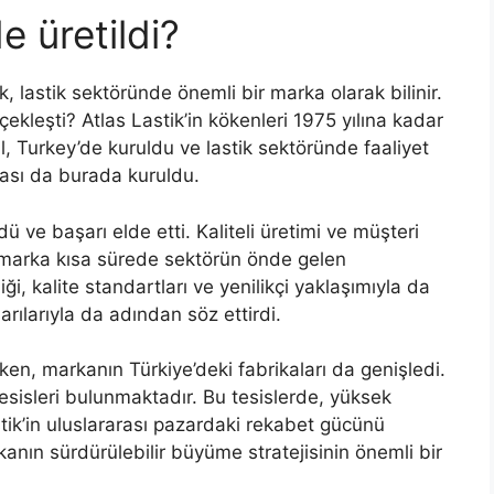
e üretildi?
ik, lastik sektöründe önemli bir marka olarak bilinir.
ekleşti? Atlas Lastik’in kökenleri 1975 yılına kadar
ul, Turkey’de kuruldu ve lastik sektöründe faaliyet
kası da burada kuruldu.
ü ve başarı elde etti. Kaliteli üretimi ve müşteri
 marka kısa sürede sektörün önde gelen
liği, kalite standartları ve yenilikçi yaklaşımıyla da
arılarıyla da adından söz ettirdi.
en, markanın Türkiye’deki fabrikaları da genişledi.
tesisleri bulunmaktadır. Bu tesislerde, yüksek
astik’in uluslararası pazardaki rekabet gücünü
rkanın sürdürülebilir büyüme stratejisinin önemli bir