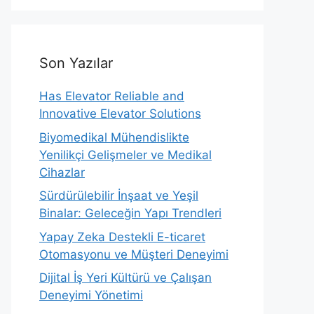
Son Yazılar
Has Elevator Reliable and
Innovative Elevator Solutions
Biyomedikal Mühendislikte
Yenilikçi Gelişmeler ve Medikal
Cihazlar
Sürdürülebilir İnşaat ve Yeşil
Binalar: Geleceğin Yapı Trendleri
Yapay Zeka Destekli E-ticaret
Otomasyonu ve Müşteri Deneyimi
Dijital İş Yeri Kültürü ve Çalışan
Deneyimi Yönetimi