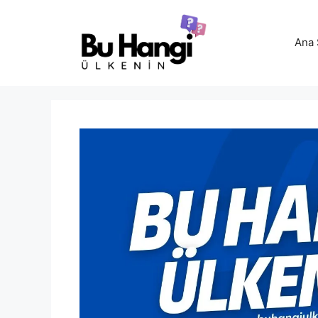
İçeriğe
atla
Ana 