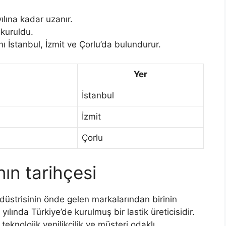
ılına kadar uzanır.
 kuruldu.
ını İstanbul, İzmit ve Çorlu’da bulundurur.
Yer
İstanbul
İzmit
Çorlu
ın tarihçesi
ndüstrisinin önde gelen markalarından birinin
yılında Türkiye’de kurulmuş bir lastik üreticisidir.
teknolojik yenilikçilik ve müşteri odaklı