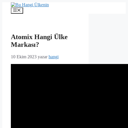
İçeriğe
atla
Menü
Atomix Hangi Ülke
Markası?
10 Ekim 2023
yazar
hangi