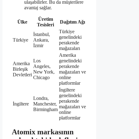
ulaşabilirler. Bu da müşterilere
avantaj sağlar.
Üretim
Ülke
Dağıtım Ağı
Tesisleri
Türkiye
İstanbul,
genelindeki
Türkiye
Ankara,
perakende
İzmir
mağazaları
Amerika
Los
genelindeki
Amerika
Angeles,
perakende
Birleşik
New York,
mağazaları ve
Devletleri
Chicago
online
platformlar
İngiltere
genelindeki
Londra,
perakende
İngiltere
Manchester,
mağazaları ve
Birmingham
online
platformlar
Atomix markasının