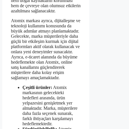
hem doğal kaynakların korunması
hem de çevreye olan olumsuz etkilerin
azaltılması sağlanacaktır.
Atomix markası ayrıca, dijitalleşme ve
teknoloji kullanımı konusunda da
büyük adımlar atmayı planlamaktadır.
Gelecekte, marka müşterileriyle daha
güçlü bir etkileşim kurmak için dijital
platformları aktif olarak kullanacak ve
onlara yeni deneyimler sunacaktır.
Ayrıca, e-ticaret alanında da büyüme
hedeflemekte olan Atomix, online
satış kanallarını güçlendirerek
müşterilere daha kolay erişim
sağlamayı amaçlamaktadır.
Çeşitli ürünler:
Atomix
markasının gelecekteki
hedefleri arasında, ürün
yelpazesini genişletmek yer
almaktadır. Marka, müşterilere
daha fazla seçenek sunarak,
farklı ihtiyaçları karşılamayı
hedeflemektedir.
Sürdürülebilirlik:
Atomix