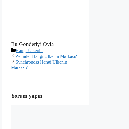
Bu Gönderiyi Oyla
Kategoriler
Hangi Ülkenin
Zehnder Hangi Ülkenin Markası?
Synchronoss Hangi Ülkenin
Markası?
Yorum yapın
Yorum