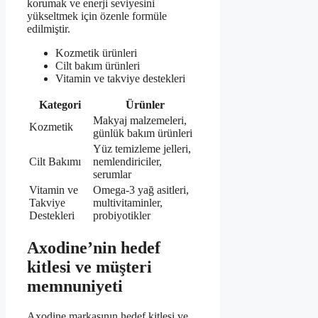
korumak ve enerji seviyesini
yükseltmek için özenle formüle
edilmiştir.
Kozmetik ürünleri
Cilt bakım ürünleri
Vitamin ve takviye destekleri
Kategori
Ürünler
Makyaj malzemeleri,
Kozmetik
günlük bakım ürünleri
Yüz temizleme jelleri,
Cilt Bakımı
nemlendiriciler,
serumlar
Vitamin ve
Omega-3 yağ asitleri,
Takviye
multivitaminler,
Destekleri
probiyotikler
Axodine’nin hedef
kitlesi ve müşteri
memnuniyeti
Axodine markasının hedef kitlesi ve