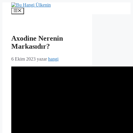
İçeriğe
atla
Menü
Axodine Nerenin
Markasıdır?
6 Ekim 2023
yazar
hangi