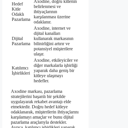
Axodine, doğru kitlenin
Hedef
belirlenmesi ve
Kitle
ihtiyaçlarının
Odaklı
karşılanması üzerine
Pazarlama
odaklanır.
Axodine, internet ve
dijital kanalları
Dijital
kullanarak markasının
Pazarlama
bilinirliğini artırır ve
potansiyel müşterilere
ulaşır.
Axodine, etkileyiciler ve
diğer markalarla işbirliği
Katılımcı
yaparak daha geniş bir
İşbirlikleri
kitleye ulaşmayı
hedefler.
Axodine markası, pazarlama
stratejilerini başarılı bir şekilde
uygulayarak rekabet avantajı elde
etmektedir. Doğru hedef kitleye
odaklanarak, müşterilerin ihtiyaçlarını
karşılamayı amaçlar ve bunu dijital
pazarlama araçlarıyla destekler.
Ayrıca, katılımcı işbirlikleri yaparak