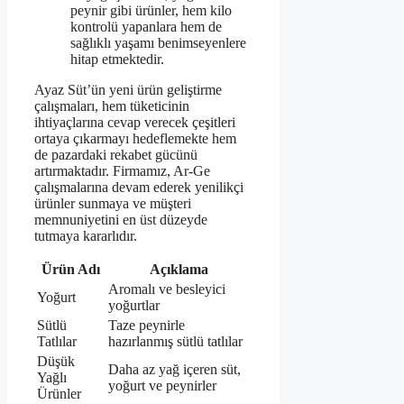
peynir gibi ürünler, hem kilo
kontrolü yapanlara hem de
sağlıklı yaşamı benimseyenlere
hitap etmektedir.
Ayaz Süt’ün yeni ürün geliştirme
çalışmaları, hem tüketicinin
ihtiyaçlarına cevap verecek çeşitleri
ortaya çıkarmayı hedeflemekte hem
de pazardaki rekabet gücünü
artırmaktadır. Firmamız, Ar-Ge
çalışmalarına devam ederek yenilikçi
ürünler sunmaya ve müşteri
memnuniyetini en üst düzeyde
tutmaya kararlıdır.
Ürün Adı
Açıklama
Aromalı ve besleyici
Yoğurt
yoğurtlar
Sütlü
Taze peynirle
Tatlılar
hazırlanmış sütlü tatlılar
Düşük
Daha az yağ içeren süt,
Yağlı
yoğurt ve peynirler
Ürünler