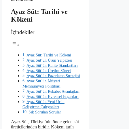
Ayaz Süt: Tarihi ve
Kökeni
İçindekiler
Ayaz Süt: Tarihi ve Kökeni
Ayaz Süt’ün Ürün Yelpazesi
Ayaz Süt’ün Kalite Standartları
Ayaz Süt’ün Üretim Süreci
Ayaz Süt’ün Pazarlama Stratejisi
Ayaz Süt’ün Müşteri
Memnuniyeti Politikası
Ayaz Süt’ün Rekabet Avantajları
Ayaz Süt’ün Evrensel Başarıları
Ayaz Süt’ün Yeni Ürün
Geliştirme Çalışmaları
Sık Sorulan Sorular
Ayaz Süt, Türkiye’nin önde gelen süt
üreticilerinden biridir. Kökeni tarih