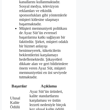
kanallarını kullanmaktadır.
Sosyal medya, televizyon
reklamları ve etkinlik
sponsorlukları gibi yöntemlerle
müşteri kitlesine ulaşmayı
başarmaktadır.
Müşteri memnuniyeti politikası
de Ayaz Süt’ün evrensel
başarılarına katkı sağlayan bir
faktördür. Şirket, müşteri odaklı
bir hizmet anlayışı
benimseyerek, tüketicilerin
beklentilerini karşılamayı
hedeflemektedir. Şikayetleri
dikkate alan ve geri bildirimlere
önem veren Ayaz Süt, müşteri
memnuniyetini en üst seviyede
tutmaktadır.
Başarılar
Açıklama
Ayaz Süt’ün ürünleri,
kalite standartlarını
Ulusal
karşılaması ve üstün
Kalite
lezzeti nedeniyle birçok
Ödülü
kez ulusal kalite ödülü