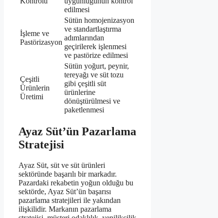
Kontrolü
uygunluğunun kontrol
edilmesi
Sütün homojenizasyon
ve standartlaştırma
İşleme ve
adımlarından
Pastörizasyon
geçirilerek işlenmesi
ve pastörize edilmesi
Sütün yoğurt, peynir,
tereyağı ve süt tozu
Çeşitli
gibi çeşitli süt
Ürünlerin
ürünlerine
Üretimi
dönüştürülmesi ve
paketlenmesi
Ayaz Süt’ün Pazarlama
Stratejisi
Ayaz Süt, süt ve süt ürünleri
sektöründe başarılı bir markadır.
Pazardaki rekabetin yoğun olduğu bu
sektörde, Ayaz Süt’ün başarısı
pazarlama stratejileri ile yakından
ilişkilidir. Markanın pazarlama
stratejisi, müşteri odaklılık, yenilikçilik