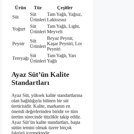
Ürün
Tür
Çeşitler
Süt
Tam Yağlı, Yağsız,
Süt
Ürünleri
Laktozsuz
Süt
Tam Yağlı, Light,
Yoğurt
Ürünleri
Meyveli
Beyaz Peynir,
Süt
Peynir
Kaşar Peyniri, Lor
Ürünleri
Peyniri
Süt
Tam Yağlı, Yarı
Tereyağı
Ürünleri
Yağlı
Ayaz Süt’ün Kalite
Standartları
Ayaz Süt, yüksek kalite standartlarına
olan bağlılığıyla bilinen bir süt
üreticisidir. Kalite, markanın en
önemli değerlerinden biridir ve tüm
üretim sürecinde titizlikle takip edilir.
Ayaz Süt’ün kalite standartları, başta
sütün temini olmak üzere birçok
faktörü içermektedir.