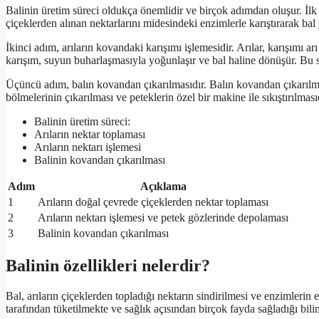
Balinin üretim süreci oldukça önemlidir ve birçok adımdan oluşur. İlk 
çiçeklerden alınan nektarlarını midesindeki enzimlerle karıştırarak bal 
İkinci adım, arıların kovandaki karışımı işlemesidir. Arılar, karışımı
karışım, suyun buharlaşmasıyla yoğunlaşır ve bal haline dönüşür. Bu sü
Üçüncü adım, balın kovandan çıkarılmasıdır. Balın kovandan çıkarılması
bölmelerinin çıkarılması ve peteklerin özel bir makine ile sıkıştırılması
Balinin üretim süreci:
Arıların nektar toplaması
Arıların nektarı işlemesi
Balinin kovandan çıkarılması
Adım
Açıklama
1
Arıların doğal çevrede çiçeklerden nektar toplaması
2
Arıların nektarı işlemesi ve petek gözlerinde depolaması
3
Balinin kovandan çıkarılması
Balinin özellikleri nelerdir?
Bal, arıların çiçeklerden topladığı nektarın sindirilmesi ve enzimlerin e
tarafından tüketilmekte ve sağlık açısından birçok fayda sağladığı bilinm