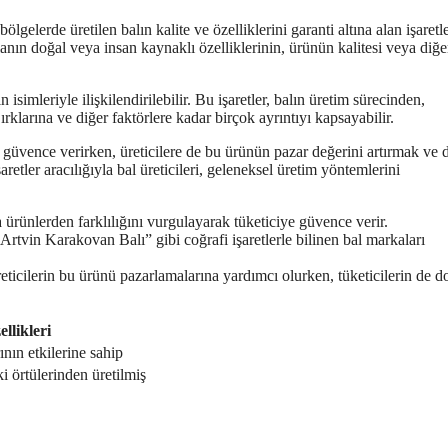
bölgelerde üretilen balın kalite ve özelliklerini garanti altına alan işaretle
alanın doğal veya insan kaynaklı özelliklerinin, ürünün kalitesi veya diğe
n isimleriyle ilişkilendirilebilir. Bu işaretler, balın üretim sürecinden,
 ırklarına ve diğer faktörlere kadar birçok ayrıntıyı kapsayabilir.
nda güvence verirken, üreticilere de bu ürünün pazar değerini artırmak ve 
aretler aracılığıyla bal üreticileri, geleneksel üretim yöntemlerini
a ürünlerden farklılığını vurgulayarak tüketiciye güvence verir.
tvin Karakovan Balı” gibi coğrafi işaretlerle bilinen bal markaları
reticilerin bu ürünü pazarlamalarına yardımcı olurken, tüketicilerin de d
llikleri
nın etkilerine sahip
i örtülerinden üretilmiş