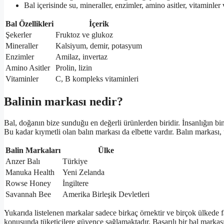
Bal içerisinde su, mineraller, enzimler, amino asitler, vitaminler
Bal Özellikleri
İçerik
Şekerler
Fruktoz ve glukoz
Mineraller
Kalsiyum, demir, potasyum
Enzimler
Amilaz, invertaz
Amino Asitler
Prolin, lizin
Vitaminler
C, B kompleks vitaminleri
Balinin markası nedir?
Bal, doğanın bize sunduğu en değerli ürünlerden biridir. İnsanlığın binl
Bu kadar kıymetli olan balın markası da elbette vardır. Balın markası, ü
Balin Markaları
Ülke
Anzer Balı
Türkiye
Manuka Health
Yeni Zelanda
Rowse Honey
İngiltere
Savannah Bee
Amerika Birleşik Devletleri
Yukarıda listelenen markalar sadece birkaç örnektir ve birçok ülkede f
konusunda tüketicilere güvence sağlamaktadır. Başarılı bir bal markası, 