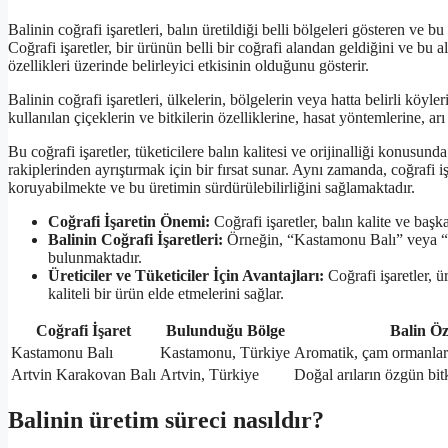
Balinin coğrafi işaretleri, balın üretildiği belli bölgeleri gösteren ve bu 
Coğrafi işaretler, bir ürünün belli bir coğrafi alandan geldiğini ve bu 
özellikleri üzerinde belirleyici etkisinin olduğunu gösterir.
Balinin coğrafi işaretleri, ülkelerin, bölgelerin veya hatta belirli köyleri
kullanılan çiçeklerin ve bitkilerin özelliklerine, hasat yöntemlerine, arı
Bu coğrafi işaretler, tüketicilere balın kalitesi ve orijinalliği konusu
rakiplerinden ayrıştırmak için bir fırsat sunar. Aynı zamanda, coğrafi iş
koruyabilmekte ve bu üretimin sürdürülebilirliğini sağlamaktadır.
Coğrafi İşaretin Önemi:
Coğrafi işaretler, balın kalite ve başk
Balinin Coğrafi İşaretleri:
Örneğin, “Kastamonu Balı” veya “Ar
bulunmaktadır.
Üreticiler ve Tüketiciler İçin Avantajları:
Coğrafi işaretler, ü
kaliteli bir ürün elde etmelerini sağlar.
Coğrafi İşaret
Bulunduğu Bölge
Balin Öze
Kastamonu Balı
Kastamonu, Türkiye
Aromatik, çam ormanları
Artvin Karakovan Balı
Artvin, Türkiye
Doğal arıların özgün bitk
Balinin üretim süreci nasıldır?