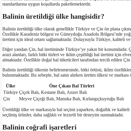
standartlarına uygun koşullarda paketlemektedir.
Balinin üretildiği ülke hangisidir?
Balinin üretildiği ülke olarak genellikle Türkiye ve Çin ön plana çıkm
Özellikle Karadeniz bölgesi ve Güneydoğu Anadolu Bölgesi’nde yoğun b
üretimi için ideal ortam sağlamaktadır. Dolayısıyla Türkiye, kaliteli ve
Diğer yandan Çin, bal üretiminde Türkiye’ye yakın bir konumdadır. Çin
arazi alanları, farklı bitki türleri ve iklim çeşitliliği bal üretimi için e
almaktadır. Özellikle doğal bal tüketicileri tarafından tercih edilen Çin 
Balinin üretildiği ülkenin belirlenmesinde, bitki örtüsü, iklim özellikle
bulunmaktadır. Bu sebeple, bal satın alırken üretim ülkesi ve markası ö
Ülke
Öne Çıkan Bal Türleri
Türkiye
Çiçek Balı, Kestane Balı, Anzer Balı
Çin
Meyve Çiçeği Balı, Manuka Balı, Kırlangıçkuyruğu Balı
Üretildiği ülke ve markasıyla bal seçimi yaparken, doğallık ve kalitel
seçilmiş ürünler, daha sağlıklı ve lezzetli bir deneyim sunmaktadır.
Balinin coğrafi işaretleri