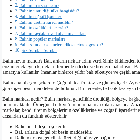
Balinin markası nedir?
Balinin üretildiği ülke hangisidir?
Balinin coğrafi işaretleri
Balinin üretim süreci nasıldır?
Balinin özellikleri nelerdir?
Balinin faydaları ve kullanım alanları
Balinin popüler markaları
Balin satın alırken nelere dikkat etmek gerekir?
Sık Sorulan Sorular
Balin neyin malıdır? Bal, arıların nektar adını verdiğimiz bitkilerden t
enzimler ekleyerek, nektarı fermente ederler ve böylece bal oluşur. Ba
amacıyla kullanılır. İnsanlar binlerce yıldır balı tüketiyor ve çeşitli ama
Balin ana bileşeni şekerdir. Çoğunlukla fruktoz ve glukoz içerir. Ayrıca
gibi diğer besin maddeleri de bulunur. Bu nedenle, bal çok besleyici bi
Balin markası nedir? Balın markası genellikle üretildiği bölgeye bağlıd
bulunmaktadır. Örneğin, Türkiye’nin ünlü bal markaları arasında Anzer
markalar, kendi üretim bölgelerinin özelliklerine ve coğrafi işaretlerine s
açısından da farklılık gösterebilir.
Balın ana bileşeni şekerdir.
Bal, arıların doğal bir besin maddesidir.
Balin markası genellikle üretildiği bölgeye bağlıdır.