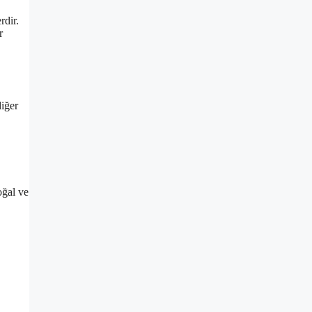
rdir.
r
diğer
oğal ve