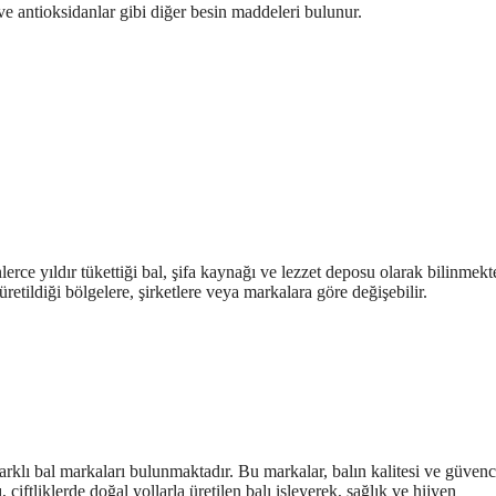
 ve antioksidanlar gibi diğer besin maddeleri bulunur.
erce yıldır tükettiği bal, şifa kaynağı ve lezzet deposu olarak bilinmekte
retildiği bölgelere, şirketlere veya markalara göre değişebilir.
arklı bal markaları bulunmaktadır. Bu markalar, balın kalitesi ve güvenc
çiftliklerde doğal yollarla üretilen balı işleyerek, sağlık ve hijyen