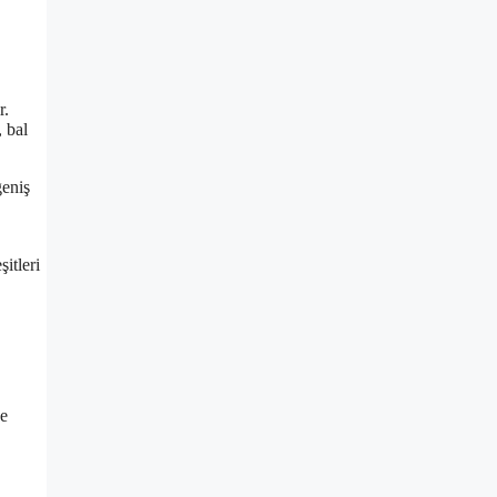
r.
 bal
geniş
itleri
de