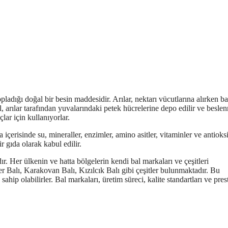
opladığı doğal bir besin maddesidir. Arılar, nektarı vücutlarına alırken ba
l, arılar tarafından yuvalarındaki petek hücrelerine depo edilir ve besle
çlar için kullanıyorlar.
 içerisinde su, mineraller, enzimler, amino asitler, vitaminler ve antioks
r gıda olarak kabul edilir.
ır. Her ülkenin ve hatta bölgelerin kendi bal markaları ve çeşitleri
 Balı, Karakovan Balı, Kızılcık Balı gibi çeşitler bulunmaktadır. Bu
ahip olabilirler. Bal markaları, üretim süreci, kalite standartları ve prest