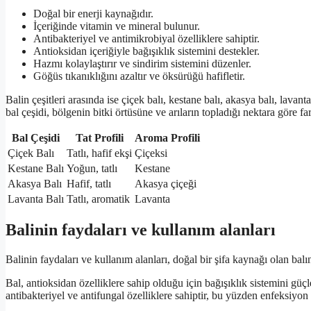
Doğal bir enerji kaynağıdır.
İçeriğinde vitamin ve mineral bulunur.
Antibakteriyel ve antimikrobiyal özelliklere sahiptir.
Antioksidan içeriğiyle bağışıklık sistemini destekler.
Hazmı kolaylaştırır ve sindirim sistemini düzenler.
Göğüs tıkanıklığını azaltır ve öksürüğü hafifletir.
Balin çeşitleri arasında ise çiçek balı, kestane balı, akasya balı, lavant
bal çeşidi, bölgenin bitki örtüsüne ve arıların topladığı nektara göre fark
Bal Çeşidi
Tat Profili
Aroma Profili
Çiçek Balı
Tatlı, hafif ekşi
Çiçeksi
Kestane Balı
Yoğun, tatlı
Kestane
Akasya Balı
Hafif, tatlı
Akasya çiçeği
Lavanta Balı
Tatlı, aromatik
Lavanta
Balinin faydaları ve kullanım alanları
Balinin faydaları ve kullanım alanları, doğal bir şifa kaynağı olan balın
Bal, antioksidan özelliklere sahip olduğu için bağışıklık sistemini gü
antibakteriyel ve antifungal özelliklere sahiptir, bu yüzden enfeksiyon 