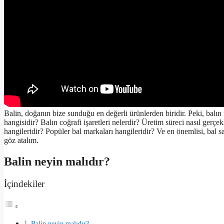
Balin, doğanın bize sunduğu en değerli ürünlerden biridir. Peki, balı
hangisidir? Balın coğrafi işaretleri nelerdir? Üretim süreci nasıl gerçe
hangileridir? Popüler bal markaları hangileridir? Ve en önemlisi, bal s
göz atalım.
Balin neyin malıdır?
İçindekiler
Balin neyin malıdır?