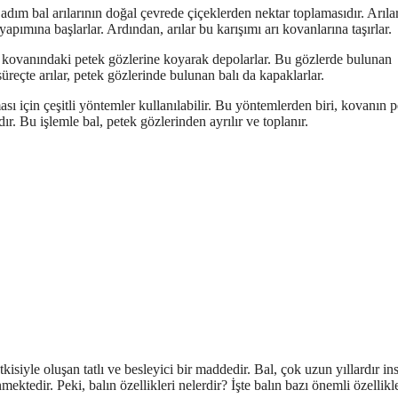
adım bal arılarının doğal çevrede çiçeklerden nektar toplamasıdır. Arılar
yapımına başlarlar. Ardından, arılar bu karışımı arı kovanlarına taşırlar.
 arı kovanındaki petek gözlerine koyarak depolarlar. Bu gözlerde bulunan
reçte arılar, petek gözlerinde bulunan balı da kapaklarlar.
 için çeşitli yöntemler kullanılabilir. Bu yöntemlerden biri, kovanın p
dır. Bu işlemle bal, petek gözlerinden ayrılır ve toplanır.
tkisiyle oluşan tatlı ve besleyici bir maddedir. Bal, çok uzun yıllardır in
ektedir. Peki, balın özellikleri nelerdir? İşte balın bazı önemli özellikle