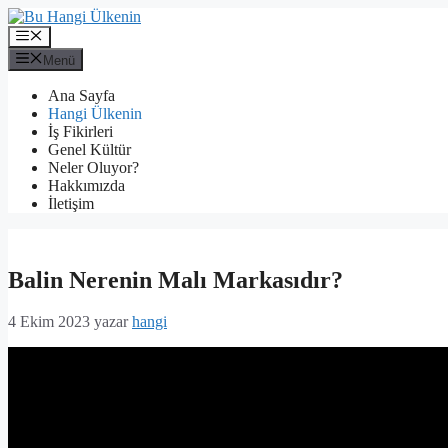
İçeriğe
atla
Menü
Menü
Ana Sayfa
Hangi Ülkenin
İş Fikirleri
Genel Kültür
Neler Oluyor?
Hakkımızda
İletişim
Balin Nerenin Malı Markasıdır?
4 Ekim 2023
yazar
hangi