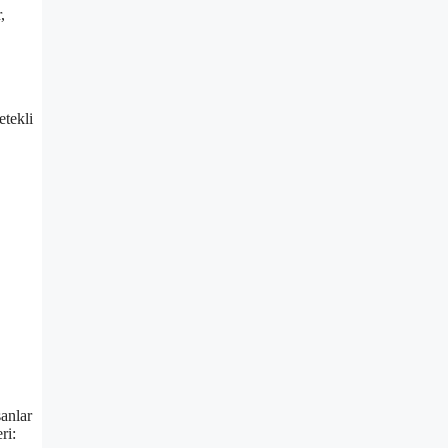
,
etekli
sanlar
ri: