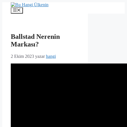
İçeriğe
atla
Menü
Ballstad Nerenin
Markası?
2 Ekim 2023
yazar
hangi