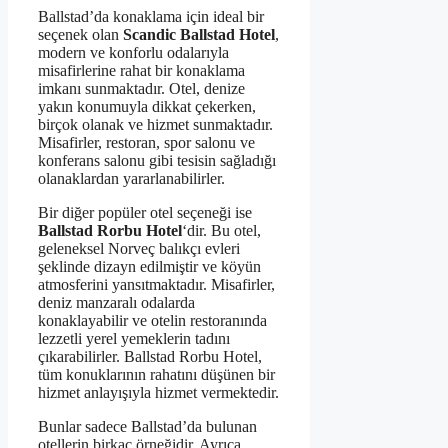
Ballstad’da konaklama için ideal bir
seçenek olan
Scandic Ballstad Hotel
,
modern ve konforlu odalarıyla
misafirlerine rahat bir konaklama
imkanı sunmaktadır. Otel, denize
yakın konumuyla dikkat çekerken,
birçok olanak ve hizmet sunmaktadır.
Misafirler, restoran, spor salonu ve
konferans salonu gibi tesisin sağladığı
olanaklardan yararlanabilirler.
Bir diğer popüler otel seçeneği ise
Ballstad Rorbu Hotel
‘dir. Bu otel,
geleneksel Norveç balıkçı evleri
şeklinde dizayn edilmiştir ve köyün
atmosferini yansıtmaktadır. Misafirler,
deniz manzaralı odalarda
konaklayabilir ve otelin restoranında
lezzetli yerel yemeklerin tadını
çıkarabilirler. Ballstad Rorbu Hotel,
tüm konuklarının rahatını düşünen bir
hizmet anlayışıyla hizmet vermektedir.
Bunlar sadece Ballstad’da bulunan
otellerin birkaç örneğidir. Ayrıca