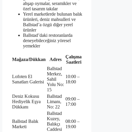
ahşap oymalar, seramikler ve
özel tasarım takılar
Yerel marketlerde bulunan balık
ürünleri, deniz mahsulleri ve
Ballstad’a özgü diğer yerel
ürünler
Ballstad’daki restoranlarda
deneyebileceğiniz yöresel
yemekler
Çalışma
Mağaza/Dükkan
Adres
Saatleri
Ballstad
Merkez,
Lofoten El
10:00 –
Sahil
Sanatları Galerisi
18:00
Yolu No:
15
Deniz Kokusu
Ballstad
09:00 –
Hediyelik Eşya
Limanı,
17:00
Dükkanı
No: 22
Ballstad
Kuzey,
Ballstad Balık
08:00 –
Balıkçı
Marketi
19:00
Caddesi