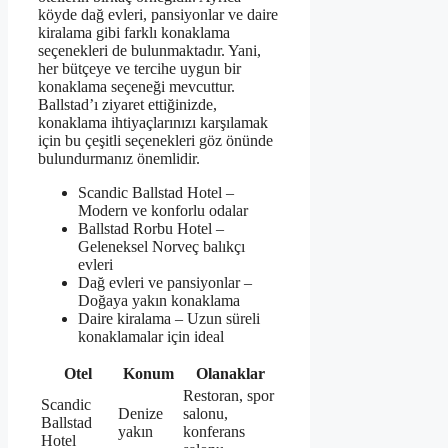
köyde dağ evleri, pansiyonlar ve daire
kiralama gibi farklı konaklama
seçenekleri de bulunmaktadır. Yani,
her bütçeye ve tercihe uygun bir
konaklama seçeneği mevcuttur.
Ballstad’ı ziyaret ettiğinizde,
konaklama ihtiyaçlarınızı karşılamak
için bu çeşitli seçenekleri göz önünde
bulundurmanız önemlidir.
Scandic Ballstad Hotel –
Modern ve konforlu odalar
Ballstad Rorbu Hotel –
Geleneksel Norveç balıkçı
evleri
Dağ evleri ve pansiyonlar –
Doğaya yakın konaklama
Daire kiralama – Uzun süreli
konaklamalar için ideal
Otel
Konum
Olanaklar
Restoran, spor
Scandic
Denize
salonu,
Ballstad
yakın
konferans
Hotel