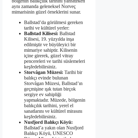
bölgenin balıkçılık tarihini yansıtırken
aynı zamanda geleneksel Norveç
mimarisinin güzel örneklerini sunar.
Ballstad’da görülmesi gereken
tarihi ve kültürel yerler:
Ballstad Kilisesi:
Ballstad
Kilisesi, 19. yüzyılda inşa
edilmiştir ve büyüleyici bir
mimariye sahiptir. Kilisenin
içine girerek, güzel vitray
pencereleri ve tarihi süslemeleri
keşfedebilirsiniz.
Storvågan Müzesi:
Tarihi bir
balıkçı evinde bulunan
Storvågan Müzesi, Ballstad’ın
geçmişine ışık tutan birçok
sergiye ev sahipliği
yapmaktadır. Müzede, bölgenin
balıkçılık tarihini, yerel el
sanatlarını ve kültürel mirasını
keşfedebilirsiniz.
Nusfjord Balıkçı Köyü:
Ballstad’a yakın olan Nusfjord
Balıkçı Köyü, UNESCO