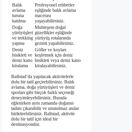
Balık
Profesyonel rehberler
avlama
eşliğinde balık avlama
turuna
macerası
katılma
yaşayabilirsiniz.
Doğa
Muhteşem doğal
yürüyüşleri
güzellikler eşliğinde
ve trekking
yürüyüş rotalarında
yapma
gezinti yapabilirsiniz.
Deniz
Göller ve koyları
bisikleti ve
keşfetmek için deniz
deniz kano
bisikleti veya deniz kano
kiralama
kiralayabilirsiniz.
Ballstad’da yapılacak aktivitelerle
dolu bir tatil geçirebilirsiniz. Balık
avlama, doğa yürüyüşleri ve deniz
sporları gibi birçok farklı seçeneği
deneyimleyebilirsiniz. Burada
eğlenirken aynı zamanda doğanın
tadını çıkarabilir ve unutulmaz anılar
biriktirebilirsiniz. Ballstad, aktivite
dolu bir tatil için ideal bir
destinasyondur.