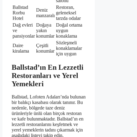
salonu
Ballstad
Restoran,
Deniz
Rorbu
geleneksel
manzaralı
Hotel
tarzda odalar
Dağ evleri
Doğaya
Doğal ortama
ve
yakın
uygun
pansiyonlar
konumlar
konaklama
Sözleşmeli
Daire
Çeşitli
konaklamalar
kiralama
konumlar
için uygun
Ballstad’ın En Lezzetli
Restoranları ve Yerel
Yemekleri
Ballstad, Lofoten Adaları’nda bulunan
bir balıkçı kasabası olarak tanınır. Bu
nedenle, bölgede taze deniz
ürünleriyle ünlü olan birçok restoran
ve kafe bulunmaktadır. Ballstad’ın en
lezzetli restoranlarını keşfetmek ve
yerel yemeklerin tadını çıkarmak için
aşağıdaki listeyi takip edin.