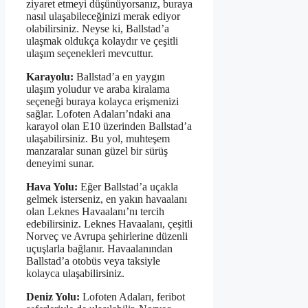
ziyaret etmeyi düşünüyorsanız, buraya
nasıl ulaşabileceğinizi merak ediyor
olabilirsiniz. Neyse ki, Ballstad’a
ulaşmak oldukça kolaydır ve çeşitli
ulaşım seçenekleri mevcuttur.
Karayolu:
Ballstad’a en yaygın
ulaşım yoludur ve araba kiralama
seçeneği buraya kolayca erişmenizi
sağlar. Lofoten Adaları’ndaki ana
karayol olan E10 üzerinden Ballstad’a
ulaşabilirsiniz. Bu yol, muhteşem
manzaralar sunan güzel bir sürüş
deneyimi sunar.
Hava Yolu:
Eğer Ballstad’a uçakla
gelmek isterseniz, en yakın havaalanı
olan Leknes Havaalanı’nı tercih
edebilirsiniz. Leknes Havaalanı, çeşitli
Norveç ve Avrupa şehirlerine düzenli
uçuşlarla bağlanır. Havaalanından
Ballstad’a otobüs veya taksiyle
kolayca ulaşabilirsiniz.
Deniz Yolu:
Lofoten Adaları, feribot