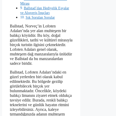
Mirası
Ballstad’dan Hediyelik Eşyalar
ve Alışveriş İpuçları
Sık Sorulan Sorular
Ballstad, Norveç’in Lofoten
Adaları’nda yer alan muhteşem bir
balıkçı köyüdür. Bu köy, doğal
güzellikleri, tarihi ve kültürel mirasıyla
birçok turistin ilgisini çekmektedir.
Lofoten Adaları genel olarak,
muhteşem dağ manzaralarıyla ünlüdür
ve Ballstad da bu manzaralardan
sadece biridir.
Ballstad, Lofoten Adaları’ndaki en
güzel yerlerden biri olarak kabul
edilmektedir. Bu bölgede gezilip
görülebilecek birçok yer
bulunmaktadır. Öncelikle, köydeki
balıkçı limanını ziyaret etmek oldukça
tavsiye edilir. Burada, renkli balıkçı
teknelerini ve günlük hayatın ritmini
izleyebilirsiniz. Ayrıca, kaleye
tırmandığınızda adanın muhteşem