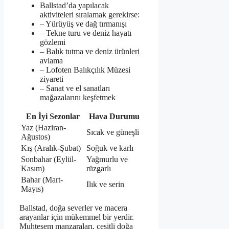
Ballstad’da yapılacak
aktiviteleri sıralamak gerekirse:
– Yürüyüş ve dağ tırmanışı
– Tekne turu ve deniz hayatı
gözlemi
– Balık tutma ve deniz ürünleri
avlama
– Lofoten Balıkçılık Müzesi
ziyareti
– Sanat ve el sanatları
mağazalarını keşfetmek
En İyi Sezonlar
Hava Durumu
Yaz (Haziran-
Sıcak ve güneşli
Ağustos)
Kış (Aralık-Şubat)
Soğuk ve karlı
Sonbahar (Eylül-
Yağmurlu ve
Kasım)
rüzgarlı
Bahar (Mart-
Ilık ve serin
Mayıs)
Ballstad, doğa severler ve macera
arayanlar için mükemmel bir yerdir.
Muhteşem manzaraları, çeşitli doğa