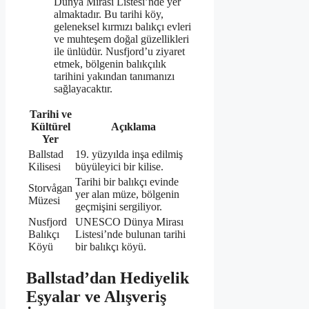
Dünya Mirası Listesi’nde yer
almaktadır. Bu tarihi köy,
geleneksel kırmızı balıkçı evleri
ve muhteşem doğal güzellikleri
ile ünlüdür. Nusfjord’u ziyaret
etmek, bölgenin balıkçılık
tarihini yakından tanımanızı
sağlayacaktır.
Tarihi ve
Kültürel
Açıklama
Yer
Ballstad
19. yüzyılda inşa edilmiş
Kilisesi
büyüleyici bir kilise.
Tarihi bir balıkçı evinde
Storvågan
yer alan müze, bölgenin
Müzesi
geçmişini sergiliyor.
Nusfjord
UNESCO Dünya Mirası
Balıkçı
Listesi’nde bulunan tarihi
Köyü
bir balıkçı köyü.
Ballstad’dan Hediyelik
Eşyalar ve Alışveriş