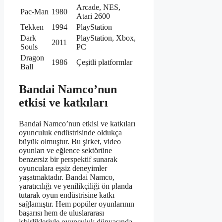
Arcade, NES,
Pac-Man
1980
Atari 2600
Tekken
1994
PlayStation
Dark
PlayStation, Xbox,
2011
Souls
PC
Dragon
1986
Çeşitli platformlar
Ball
Bandai Namco’nun
etkisi ve katkıları
Bandai Namco’nun etkisi ve katkıları
oyunculuk endüstrisinde oldukça
büyük olmuştur. Bu şirket, video
oyunları ve eğlence sektörüne
benzersiz bir perspektif sunarak
oyunculara eşsiz deneyimler
yaşatmaktadır. Bandai Namco,
yaratıcılığı ve yenilikçiliği ön planda
tutarak oyun endüstrisine katkı
sağlamıştır. Hem popüler oyunlarının
başarısı hem de uluslararası
işbirlikleriyle oyunculuk dünyasında