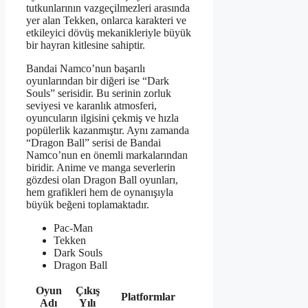
tutkunlarının vazgeçilmezleri arasında
yer alan Tekken, onlarca karakteri ve
etkileyici dövüş mekanikleriyle büyük
bir hayran kitlesine sahiptir.
Bandai Namco’nun başarılı
oyunlarından bir diğeri ise “Dark
Souls” serisidir. Bu serinin zorluk
seviyesi ve karanlık atmosferi,
oyuncuların ilgisini çekmiş ve hızla
popülerlik kazanmıştır. Aynı zamanda
“Dragon Ball” serisi de Bandai
Namco’nun en önemli markalarından
biridir. Anime ve manga severlerin
gözdesi olan Dragon Ball oyunları,
hem grafikleri hem de oynanışıyla
büyük beğeni toplamaktadır.
Pac-Man
Tekken
Dark Souls
Dragon Ball
Oyun
Çıkış
Platformlar
Adı
Yılı