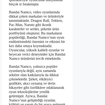
birçok iz bırakmıştır.
Bandai Namco, video oyunlarında
dikkat çeken markaları ve ürünleriyle
tanınmaktadır. Dragon Ball, Tekken,
Pac-Man, Naruto gibi ikonik
karakterler ve seriler, şirketin ürün
portföyünü oluşturur. Bu markaların
popülerliği, Bandai Namco’nun oyun
endüstrisindeki önemini ve etkisini bir
kez daha ortaya koymaktadır.
Oyuncular, yüksek kaliteli oyunlar ve
heyecan verici deneyimler için Bandai
Namco ürünlerini tercih etmektedir.
Bandai Namco, yalnızca popüler
oyunlarıyla değil, aynı zamanda
sektöre olan katkılarıyla da dikkat
çekmektedir. Şirket, etkileyici
grafikler, akıcı oynanış ve derin
hikayeler gibi özelliklere odaklanarak
oyun teknolojilerine yenilik
getirmiştir. Ayrıca, Bandai
Namco’nun geliştirdiği oyunlar,
kültürü ve sanatı da bir araya getirerek