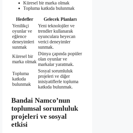
Küresel bir marka olmak
Topluma katkıda bulunmak
Hedefler
Gelecek Planları
Yenilikçi
Yeni teknolojiler ve
oyunlar ve
trendler kullanarak
eğlence
oyunculara heyecan
deneyimleri
verici deneyimler
sunmak
sunmak.
Dünya çapında popüler
Küresel bir
olan oyunlar ve
marka olmak
markalar yaratmak.
Sosyal sorumluluk
Topluma
projeleri ve diğer
katkıda
inisiyatiflerle topluma
bulunmak
katkıda bulunmak.
Bandai Namco’nun
toplumsal sorumluluk
projeleri ve sosyal
etkisi