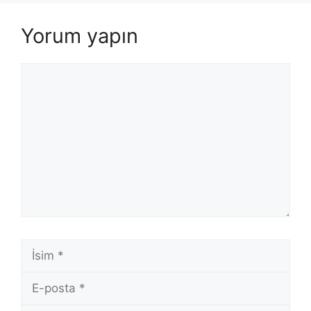
Yorum yapın
Yorum
İsim
E-
posta