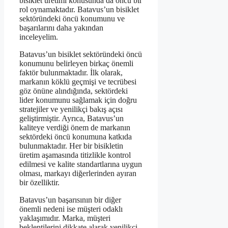
bisiklet üretimi konusunda da öncü bir
rol oynamaktadır. Batavus’un bisiklet
sektöründeki öncü konumunu ve
başarılarını daha yakından
inceleyelim.
Batavus’un bisiklet sektöründeki öncü
konumunu belirleyen birkaç önemli
faktör bulunmaktadır. İlk olarak,
markanın köklü geçmişi ve tecrübesi
göz önüne alındığında, sektördeki
lider konumunu sağlamak için doğru
stratejiler ve yenilikçi bakış açısı
geliştirmiştir. Ayrıca, Batavus’un
kaliteye verdiği önem de markanın
sektördeki öncü konumuna katkıda
bulunmaktadır. Her bir bisikletin
üretim aşamasında titizlikle kontrol
edilmesi ve kalite standartlarına uygun
olması, markayı diğerlerinden ayıran
bir özelliktir.
Batavus’un başarısının bir diğer
önemli nedeni ise müşteri odaklı
yaklaşımıdır. Marka, müşteri
beklentilerini dikkate alarak yenilikçi