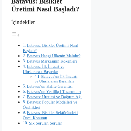
Batavus: Bisiklet
Üretimi Nasıl Başladı?
İçindekiler
Batavus: Bisiklet Üretimi Nasıl
Başladı?
Batavus Hangi Ülkenin Malıdır?
Batavus Markasının Kökenleri
Batavus: İlk İhracat ve
Uluslararası Başarılar
Batavus’un İlk İhracatı
ve Uluslararası Başarıları
Batavus’un Kalite Garantisi
Batavus’un Yenilikçi Tasarımları
Batavus: Üretimi ve Dağıtım Ağı
Batavus: Popüler Modelleri ve
Özellikleri
Batavus: Bisiklet Sektöründeki
Öncü Konumu
Sık Sorulan Sorular