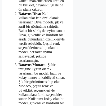
kaliteli malzemelerden üretilen
bu bisiklet, dayanıklılığı ile de
ön plana çıkıyor.
Batavus Diva:
Kadın
kullanıcılar için özel olarak
tasarlanan Diva modeli, şık ve
zarif bir görünüme sahiptir.
Rahat bir sürüş deneyimi sunan
Diva, güvenlik ve konforu bir
arada bulunduran özellikleriyle
tercih sebebidir. Çeşitli renk
seçeneklerine sahip olan bu
model, her tarza uyum
sağlayacak şekilde
tasarlanmıştır.
Batavus Monaco:
Şehir
trafiğine uygun olarak
tasarlanan bu model, hızlı ve
kolay manevra kabiliyeti sunar.
Şık bir görünüme sahip olan
Monaco, çeşitli renk ve
büyüklük seçenekleriyle
kullanıcılara farklı seçenekler
sunar. Kullanımı kolay olan bu
model, güvenli ve konforlu bir