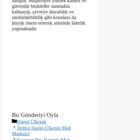
sahiptir. Müşterilere yüksek kaliteli ve
güvenilir bisikletler sunmakla
kalmayıp, çevreye duyarlılık ve
sürdürülebilirlik gibi konulara da
büyük önem vererek sektörde liderlik
yapmaktadır.
Bu Gönderiyi Oyla
Kategoriler
Hangi Ülkenin
Jinling Hangi Ülkenin Malı
Markası?
Europen Pvc Nerenin Malı