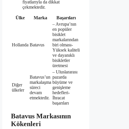
fiyatlarıyla da dikkat
çekmektedir.
Ülke
Marka
Başarıları
– Avrupa’nın
en popüler
bisiklet
markalarından
Hollanda
Batavus
biri olması-
Yüksek kaliteli
ve dayanıklı
bisikletler
üretmesi
– Uluslararası
Batavus’un
pazarda
markalaşma
büyüme ve
Diğer
süreci
genişleme
ülkeler
devam
hedefleri-
etmektedir.
İhracat
başarıları
Batavus Markasının
Kökenleri