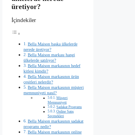
üretiyor?
İçindekiler
Bella Maison başka ülkelerde
nerede üretiyor?
Bella Maison markası hangi
ülkelerde satılıyor?
Bella Maison markasının hedef
kitlesi kimdir?
Bella Maison markasının ürün
çeşitleri nelerdir?
Bella Maison markasının müşteri
memnuniyeti nasıl?
Müşteri
Memnuniyeti
Sadakat Programı
Online Satış
Seçenekleri
Bella Maison markasının sadakat
programı nedir?
Bella Maison markasının online