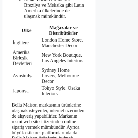
Brezilya ve Meksika gibi Latin
Amerika ülkelerinde de
ulaşmak mümkündür.
Mağazalar ve
Ülke
Distribütörler
London Home Store,
İngiltere
Manchester Decor
Amerika
New York Boutique,
Birleşik
Los Angeles Interiors
Devletleri
Sydney Home
Avustralya
Lovers, Melbourne
Decor
Tokyo Style, Osaka
Japonya
Interiors
Bella Maison markasının ürünlerine
ulaşmak isteyenler, internet üzerinden
de alışveriş yapabilirler. Markanın
resmi web sitesi üzerinden online
sipariş vermek mümkündür. Ayrıca
büyük e-ticaret platformlarında da