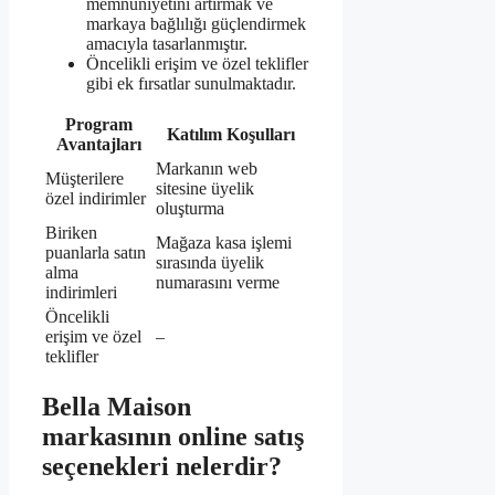
memnuniyetini artırmak ve
markaya bağlılığı güçlendirmek
amacıyla tasarlanmıştır.
Öncelikli erişim ve özel teklifler
gibi ek fırsatlar sunulmaktadır.
Program
Katılım Koşulları
Avantajları
Markanın web
Müşterilere
sitesine üyelik
özel indirimler
oluşturma
Biriken
Mağaza kasa işlemi
puanlarla satın
sırasında üyelik
alma
numarasını verme
indirimleri
Öncelikli
erişim ve özel
–
teklifler
Bella Maison
markasının online satış
seçenekleri nelerdir?