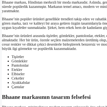
Bhaane markası, Hindistan merkezli bir moda markasıdır. Aslında, ge
sürede popülerlik kazanmıştır. Markanın temel amacı, modern ve mini
yaratmaktır.
Bhaane’nin popüler ürünleri genellikle trendleri takip eden ve rahatlı
gören marka, tarz ve kaliteyi bir araya getiren özgün tasarımlarıyla ö
uygun kıyafetler sunmaktadır. Şirket, hem erkek hem de kadınların giy
Bhaane’nin ürünleri arasında tişörtler, gömlekler, pantolonlar, etekler, e
almaktadır. Her bir ürün, özenle seçilen malzemelerden üretilmiş olup, k
cesur renkler ve dikkat çekici desenlerle birleştirerek benzersiz ve 
büyük ilgi görmekte ve popülerlik kazanmaktadır.
Tişörtler
Gömlekler
Pantolonlar
Etekler
Elbiseler
Ceketler
Ayakkabılar
Çantalar
Bhaane markasının tasarım felsefesi