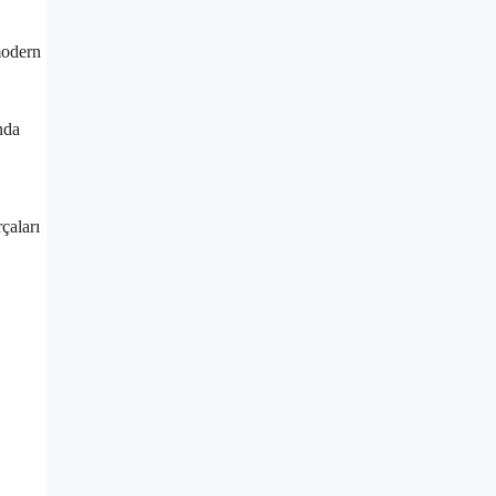
modern
nda
çaları