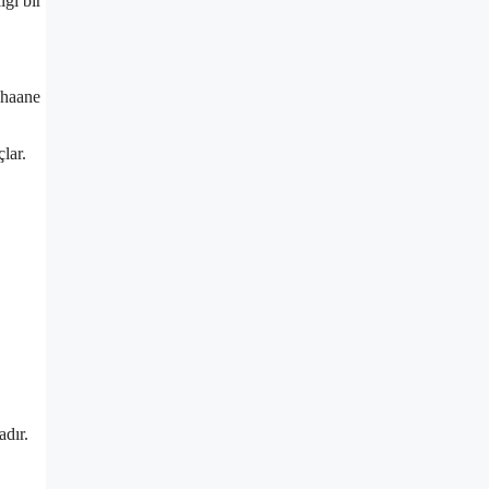
iği bir
Bhaane
lar.
adır.