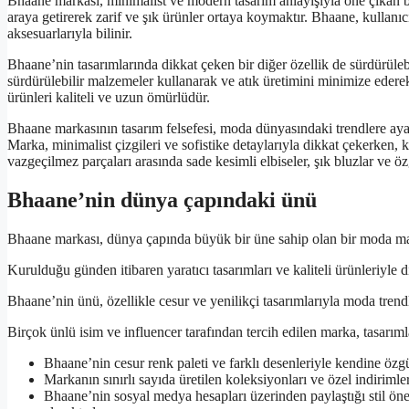
Bhaane markası, minimalist ve modern tasarım anlayışıyla öne çıkan bi
araya getirerek zarif ve şık ürünler ortaya koymaktır. Bhaane, kullanıc
aksesuarlarıyla bilinir.
Bhaane’nin tasarımlarında dikkat çeken bir diğer özellik de sürdürüleb
sürdürülebilir malzemeler kullanarak ve atık üretimini minimize eder
ürünleri kaliteli ve uzun ömürlüdür.
Bhaane markasının tasarım felsefesi, moda dünyasındaki trendlere ay
Marka, minimalist çizgileri ve sofistike detaylarıyla dikkat çekerken, k
vazgeçilmez parçaları arasında sade kesimli elbiseler, şık bluzlar ve ö
Bhaane’nin dünya çapındaki ünü
Bhaane markası, dünya çapında büyük bir üne sahip olan bir moda ma
Kurulduğu günden itibaren yaratıcı tasarımları ve kaliteli ürünleriyl
Bhaane’nin ünü, özellikle cesur ve yenilikçi tasarımlarıyla moda tren
Birçok ünlü isim ve influencer tarafından tercih edilen marka, tasarıml
Bhaane’nin cesur renk paleti ve farklı desenleriyle kendine özg
Markanın sınırlı sayıda üretilen koleksiyonları ve özel indirimler
Bhaane’nin sosyal medya hesapları üzerinden paylaştığı stil öne