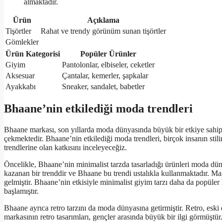
almaktadır.
Ürün
Açıklama
Tişörtler
Rahat ve trendy görünüm sunan tişörtler
Gömlekler
Ürün Kategorisi
Popüler Ürünler
Giyim
Pantolonlar, elbiseler, ceketler
Aksesuar
Çantalar, kemerler, şapkalar
Ayakkabı
Sneaker, sandalet, babetler
Bhaane’nin etkilediği moda trendleri
Bhaane markası, son yıllarda moda dünyasında büyük bir etkiye sahip o
çekmektedir. Bhaane’nin etkilediği moda trendleri, birçok insanın stil
trendlerine olan katkısını inceleyeceğiz.
Öncelikle, Bhaane’nin minimalist tarzda tasarladığı ürünleri moda dün
kazanan bir trenddir ve Bhaane bu trendi ustalıkla kullanmaktadır. Marka
gelmiştir. Bhaane’nin etkisiyle minimalist giyim tarzı daha da popüle
başlamıştır.
Bhaane ayrıca retro tarzını da moda dünyasına getirmiştir. Retro, esk
markasının retro tasarımları, gençler arasında büyük bir ilgi görmüştü