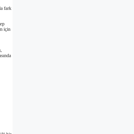
a fark
lep
m için
,
asında