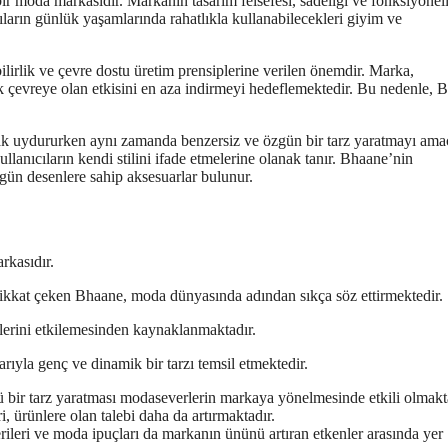
r moda markasıdır. Markanın tasarım felsefesi, sadeliği ve fonksiyonell
ıların günlük yaşamlarında rahatlıkla kullanabilecekleri giyim ve
ilirlik ve çevre dostu üretim prensiplerine verilen önemdir. Marka,
ek çevreye olan etkisini en aza indirmeyi hedeflemektedir. Bu nedenle, 
ak uydururken aynı zamanda benzersiz ve özgün bir tarz yaratmayı amaç
ullanıcıların kendi stilini ifade etmelerine olanak tanır. Bhaane’nin
zgün desenlere sahip aksesuarlar bulunur.
rkasıdır.
e dikkat çeken Bhaane, moda dünyasında adından sıkça söz ettirmektedir.
dlerini etkilemesinden kaynaklanmaktadır.
arıyla genç ve dinamik bir tarzı temsil etmektedir.
ü bir tarz yaratması modaseverlerin markaya yönelmesinde etkili olmakt
i, ürünlere olan talebi daha da artırmaktadır.
rileri ve moda ipuçları da markanın ününü artıran etkenler arasında yer