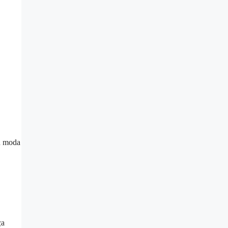
ın moda
ça