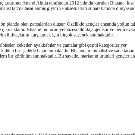
nç tasarımcı Anand Ahuja tarafından 2012 yılında kurulan Bhaane, kısa
malist tarzda tasarlanmış giyim ve aksesuarları sunarak moda dünyasınd
k ön planda olan parçalardan oluşur. Özellikle gençler arasında yoğun ta
ne çıkmaktadır. Bhaane’nin ürün yelpazesi oldukça geniştir ve her mevsi
im ihtiyaçlarını karşılamak için birçok seçenek sunmaktadır.
lbiseler, ceketler, ayakkabılar ve çantalar gibi çeşitli kategoriler yer
aliteli bir işçilikle hazırlanmaktadır. Bhaane, minimalist ve sade tarzını
modern bir görünüm sunmaktadır. Bu sayede, markanın ürünleri gençler ar