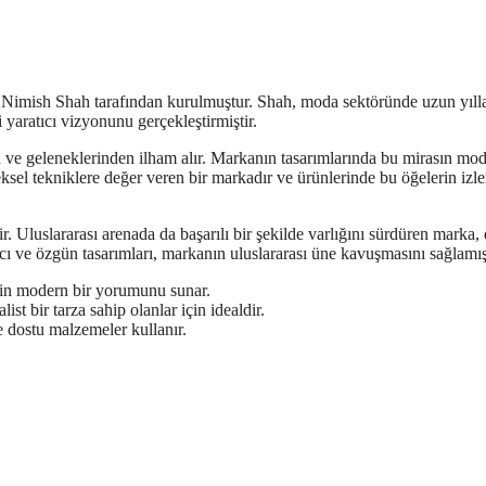
 Nimish Shah tarafından kurulmuştur. Shah, moda sektöründe uzun yıll
yaratıcı vizyonunu gerçekleştirmiştir.
 ve geleneklerinden ilham alır. Markanın tasarımlarında bu mirasın mo
eksel tekniklere değer veren bir markadır ve ürünlerinde bu öğelerin izle
ir. Uluslararası arenada da başarılı bir şekilde varlığını sürdüren marka
ıcı ve özgün tasarımları, markanın uluslararası üne kavuşmasını sağlamışt
rin modern bir yorumunu sunar.
st bir tarza sahip olanlar için idealdir.
 dostu malzemeler kullanır.