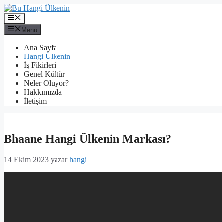
İçeriğe
atla
Menü
Menü
Ana Sayfa
Hangi Ülkenin
İş Fikirleri
Genel Kültür
Neler Oluyor?
Hakkımızda
İletişim
Bhaane Hangi Ülkenin Markası?
14 Ekim 2023
yazar
hangi