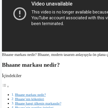
Bhaane markası nedir? Bhaane, modern tasarım anlayışıyla ön plana 
Bhaane markası nedir?
İçindekiler
Bhaane markası nedir?
Bhaane’nin kökenleri
Bhaane hangi ülkenin markasıdır?
Bhaane’nin popüler ürünleri