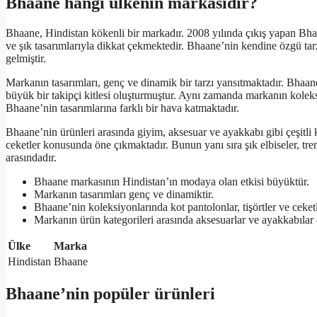
Bhaane hangi ülkenin markasıdır?
Bhaane, Hindistan kökenli bir markadır. 2008 yılında çıkış yapan Bh
ve şık tasarımlarıyla dikkat çekmektedir. Bhaane’nin kendine özgü tarz
gelmiştir.
Markanın tasarımları, genç ve dinamik bir tarzı yansıtmaktadır. Bhaane
büyük bir takipçi kitlesi oluşturmuştur. Aynı zamanda markanın koleks
Bhaane’nin tasarımlarına farklı bir hava katmaktadır.
Bhaane’nin ürünleri arasında giyim, aksesuar ve ayakkabı gibi çeşitli k
ceketler konusunda öne çıkmaktadır. Bunun yanı sıra şık elbiseler, tre
arasındadır.
Bhaane markasının Hindistan’ın modaya olan etkisi büyüktür.
Markanın tasarımları genç ve dinamiktir.
Bhaane’nin koleksiyonlarında kot pantolonlar, tişörtler ve ceket
Markanın ürün kategorileri arasında aksesuarlar ve ayakkabılar
Ülke
Marka
Hindistan
Bhaane
Bhaane’nin popüler ürünleri