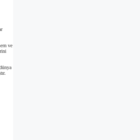
ar
dern ve
rini
, dünya
ır.