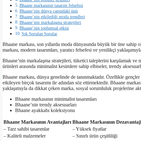
Bhaane markasının tasarım felsefesi
Bhaane’nin dünya çapındaki ünü
Bhaane’nin etkilediği moda trendleri
Bhaane’nin markalaşma stratejileri
Bhaane’nin toplumsal etkisi
Sık Sorulan Sorular
Bhaane markası, son yıllarda moda dünyasında büyük bir üne sahip o
markası, modern tasarımları, yaratıcı felsefesi ve yenilikçi yaklaşımıy
Bhaane’nin markalaşma stratejileri, tüketici taleplerini karşılamak v
ürünleri arasında minimalist kesimlere sahip elbiseler, trendy aksesuar
Bhaane markası, dünya genelinde de tanınmaktadır. Özellikle gençler 
etkileyen birçok tasarımı ile adından söz ettirmektedir. Bhaane markası
yaklaşımıyla da dikkat çeken marka, sosyal sorumluluk projelerine akti
Bhaane markasının minimalist tasarımları
Bhaane’nin trendy aksesuarları
Bhaane ayakkabı koleksiyonu
Bhaane Markasının Avantajları
Bhaane Markasının Dezavantajl
– Tarz sahibi tasarımlar
– Yüksek fiyatlar
– Kaliteli malzemeler
– Sınırlı ürün çeşitliliği