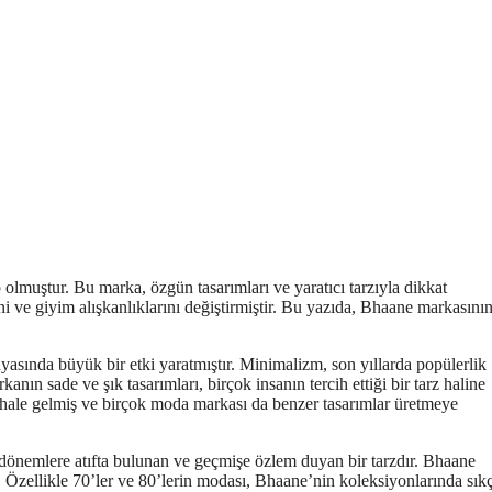
lmuştur. Bu marka, özgün tasarımları ve yaratıcı tarzıyla dikkat
ini ve giyim alışkanlıklarını değiştirmiştir. Bu yazıda, Bhaane markasın
yasında büyük bir etki yaratmıştır. Minimalizm, son yıllarda popülerlik
nın sade ve şık tasarımları, birçok insanın tercih ettiği bir tarz haline
r hale gelmiş ve birçok moda markası da benzer tasarımlar üretmeye
i dönemlere atıfta bulunan ve geçmişe özlem duyan bir tarzdır. Bhaane
r. Özellikle 70’ler ve 80’lerin modası, Bhaane’nin koleksiyonlarında sık