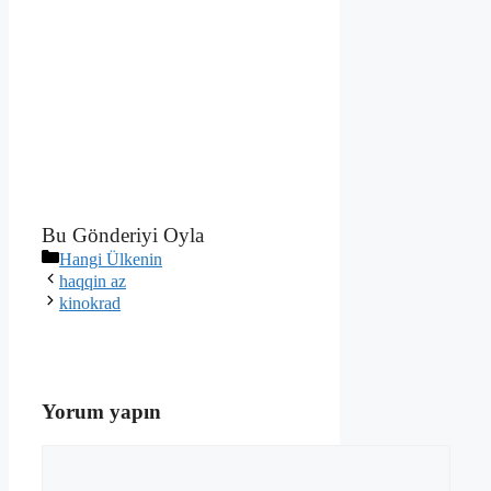
Bu Gönderiyi Oyla
Kategoriler
Hangi Ülkenin
haqqin az
kinokrad
Yorum yapın
Yorum