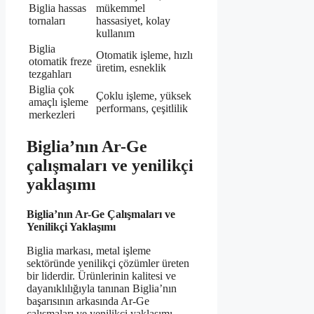
Biglia hassas
mükemmel
tornaları
hassasiyet, kolay
kullanım
Biglia
Otomatik işleme, hızlı
otomatik freze
üretim, esneklik
tezgahları
Biglia çok
Çoklu işleme, yüksek
amaçlı işleme
performans, çeşitlilik
merkezleri
Biglia’nın Ar-Ge
çalışmaları ve yenilikçi
yaklaşımı
Biglia’nın Ar-Ge Çalışmaları ve
Yenilikçi Yaklaşımı
Biglia markası, metal işleme
sektöründe yenilikçi çözümler üreten
bir liderdir. Ürünlerinin kalitesi ve
dayanıklılığıyla tanınan Biglia’nın
başarısının arkasında Ar-Ge
çalışmaları ve yenilikçi yaklaşımı