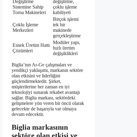
Değiştirme
değiştirme,
Sistemine Sahip
çoklu işleme
Torna Makineleri
kabiliyeti
Birçok işlemi
Çoklu İşleme
tek bir
Merkezleri
makinede
gerçekleştirme
Modüler yapı,
Esnek Üretim Hattı
hızlı üretim
Çözümleri
değişiklikleri
Biglia’nın Ar-Ge çalışmaları ve
yenilikçi yaklaşımı, markanın sektöre
olan etkisini ve liderliğini
güçlendirmektedir. Şirket,
müşterilerine her zaman en iyi
teknolojiyi sunarak rekabet avantajı
sağlar. Biglia markası, sektördeki
gelişmelere yön veren bir öncü olarak
gelecekte de başarıyla var olmaya
devam edecektir.
Biglia markasının
sektöre olan etkisi ve