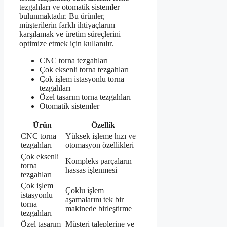
tezgahları ve otomatik sistemler
bulunmaktadır. Bu ürünler,
müşterilerin farklı ihtiyaçlarını
karşılamak ve üretim süreçlerini
optimize etmek için kullanılır.
CNC torna tezgahları
Çok eksenli torna tezgahları
Çok işlem istasyonlu torna
tezgahları
Özel tasarım torna tezgahları
Otomatik sistemler
Ürün
Özellik
CNC torna
Yüksek işleme hızı ve
tezgahları
otomasyon özellikleri
Çok eksenli
Kompleks parçaların
torna
hassas işlenmesi
tezgahları
Çok işlem
Çoklu işlem
istasyonlu
aşamalarını tek bir
torna
makinede birleştirme
tezgahları
Özel tasarım
Müşteri taleplerine ve