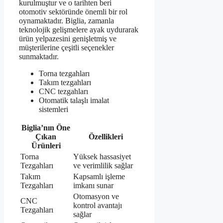
kurulmuştur ve o tarihten beri
otomotiv sektöründe önemli bir rol
oynamaktadır. Biglia, zamanla
teknolojik gelişmelere ayak uydurarak
ürün yelpazesini genişletmiş ve
müşterilerine çeşitli seçenekler
sunmaktadır.
Torna tezgahları
Takım tezgahları
CNC tezgahları
Otomatik talaşlı imalat
sistemleri
Biglia’nın Öne
Çıkan
Özellikleri
Ürünleri
Torna
Yüksek hassasiyet
Tezgahları
ve verimlilik sağlar
Takım
Kapsamlı işleme
Tezgahları
imkanı sunar
Otomasyon ve
CNC
kontrol avantajı
Tezgahları
sağlar