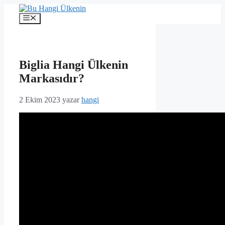
İçeriğe
atla
Menü
Biglia Hangi Ülkenin
Markasıdır?
2 Ekim 2023
yazar
hangi