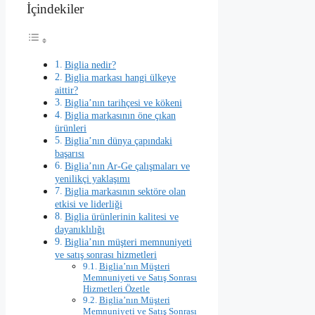
İçindekiler
Biglia nedir?
Biglia markası hangi ülkeye
aittir?
Biglia’nın tarihçesi ve kökeni
Biglia markasının öne çıkan
ürünleri
Biglia’nın dünya çapındaki
başarısı
Biglia’nın Ar-Ge çalışmaları ve
yenilikçi yaklaşımı
Biglia markasının sektöre olan
etkisi ve liderliği
Biglia ürünlerinin kalitesi ve
dayanıklılığı
Biglia’nın müşteri memnuniyeti
ve satış sonrası hizmetleri
Biglia’nın Müşteri
Memnuniyeti ve Satış Sonrası
Hizmetleri Özetle
Biglia’nın Müşteri
Memnuniyeti ve Satış Sonrası