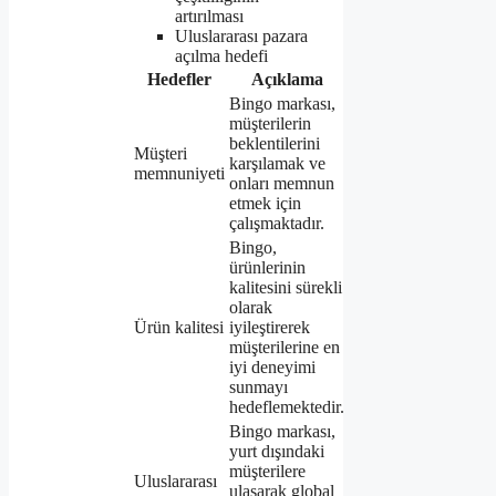
artırılması
Uluslararası pazara
açılma hedefi
Hedefler
Açıklama
Bingo markası,
müşterilerin
beklentilerini
Müşteri
karşılamak ve
memnuniyeti
onları memnun
etmek için
çalışmaktadır.
Bingo,
ürünlerinin
kalitesini sürekli
olarak
Ürün kalitesi
iyileştirerek
müşterilerine en
iyi deneyimi
sunmayı
hedeflemektedir.
Bingo markası,
yurt dışındaki
müşterilere
Uluslararası
ulaşarak global