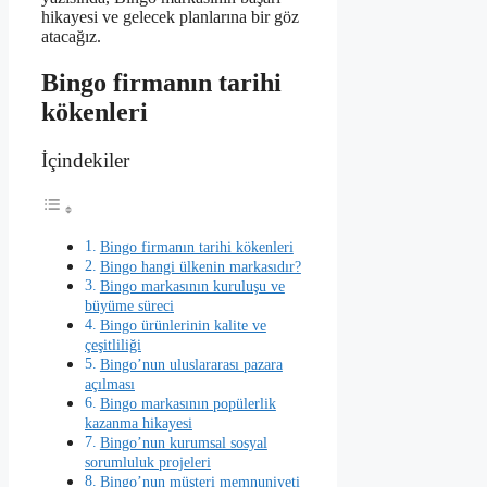
hikayesi ve gelecek planlarına bir göz
atacağız.
Bingo firmanın tarihi
kökenleri
İçindekiler
Bingo firmanın tarihi kökenleri
Bingo hangi ülkenin markasıdır?
Bingo markasının kuruluşu ve
büyüme süreci
Bingo ürünlerinin kalite ve
çeşitliliği
Bingo’nun uluslararası pazara
açılması
Bingo markasının popülerlik
kazanma hikayesi
Bingo’nun kurumsal sosyal
sorumluluk projeleri
Bingo’nun müşteri memnuniyeti