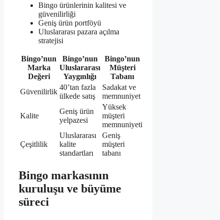
Bingo ürünlerinin kalitesi ve
güvenilirliği
Geniş ürün portföyü
Uluslararası pazara açılma
stratejisi
Bingo’nun
Bingo’nun
Bingo’nun
Marka
Uluslararası
Müşteri
Değeri
Yaygınlığı
Tabanı
40’tan fazla
Sadakat ve
Güvenilirlik
ülkede satış
memnuniyet
Yüksek
Geniş ürün
Kalite
müşteri
yelpazesi
memnuniyeti
Uluslararası
Geniş
Çeşitlilik
kalite
müşteri
standartları
tabanı
Bingo markasının
kuruluşu ve büyüme
süreci