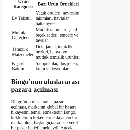
Ürün
Bazı Ürün Örnekleri
Kategorisi
Yatak örtüleri, nevresim
Ev Tekstili
takımları, havlular,
battaniyeler
Mutfak takımları, çatal
Mutfak
bıçak setleri, tencere ve
Gereçleri
tavalar
Deterjanlar, temizlik
Temizlik
bezleri, banyo ve
Malzemeleri
mutfak temizlik ürünleri
Kişisel
Şampuanlar, duş jelleri,
Bakım
krem ve losyonlar
Bingo’nun uluslararası
pazara açılması
Bingo’nun uluslararası pazara
açılması, markanın global bir başarı
hikayesini temsil etmektedir. Bingo,
köklü tarihi kökenlerine dayanan bir
marka olup, başlangıçta sadece yerel
bir pazar hedeflemekteydi. Ancak,