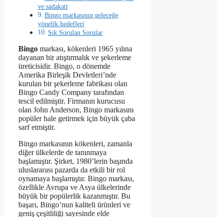
ve sadakati
Bingo markasının geleceğe
yönelik hedefleri
Sık Sorulan Sorular
Bingo
markası, kökenleri 1965 yılına
dayanan bir atıştırmalık ve şekerleme
üreticisidir. Bingo, o dönemde
Amerika Birleşik Devletleri’nde
kurulan bir şekerleme fabrikası olan
Bingo Candy Company tarafından
tescil edilmiştir. Firmanın kurucusu
olan John Anderson, Bingo markasını
popüler hale getirmek için büyük çaba
sarf etmiştir.
Bingo markasının kökenleri, zamanla
diğer ülkelerde de tanınmaya
başlamıştır. Şirket, 1980’lerin başında
uluslararası pazarda da etkili bir rol
oynamaya başlamıştır. Bingo markası,
özellikle Avrupa ve Asya ülkelerinde
büyük bir popülerlik kazanmıştır. Bu
başarı, Bingo’nun kaliteli ürünleri ve
geniş çeşitliliği sayesinde elde