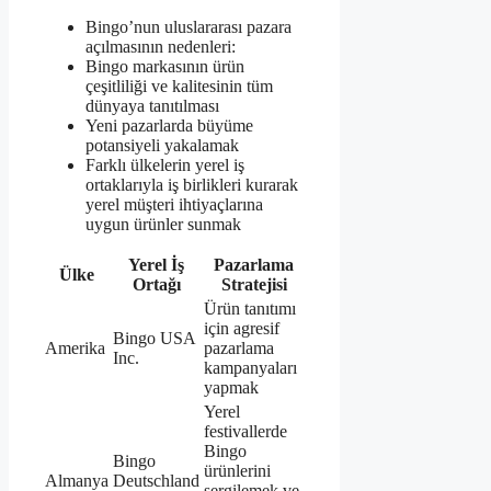
Bingo’nun uluslararası pazara
açılmasının nedenleri:
Bingo markasının ürün
çeşitliliği ve kalitesinin tüm
dünyaya tanıtılması
Yeni pazarlarda büyüme
potansiyeli yakalamak
Farklı ülkelerin yerel iş
ortaklarıyla iş birlikleri kurarak
yerel müşteri ihtiyaçlarına
uygun ürünler sunmak
Yerel İş
Pazarlama
Ülke
Ortağı
Stratejisi
Ürün tanıtımı
için agresif
Bingo USA
Amerika
pazarlama
Inc.
kampanyaları
yapmak
Yerel
festivallerde
Bingo
Bingo
ürünlerini
Almanya
Deutschland
sergilemek ve