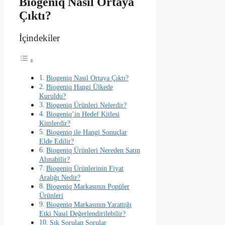
Biogeniq Nasıl Ortaya
Çıktı?
İçindekiler
Biogeniq Nasıl Ortaya Çıktı?
Biogeniq Hangi Ülkede
Kuruldu?
Biogeniq Ürünleri Nelerdir?
Biogeniq’in Hedef Kitlesi
Kimlerdir?
Biogeniq ile Hangi Sonuçlar
Elde Edilir?
Biogeniq Ürünleri Nereden Satın
Alınabilir?
Biogeniq Ürünlerinin Fiyat
Aralığı Nedir?
Biogeniq Markasının Popüler
Ürünleri
Biogeniq Markasının Yarattığı
Etki Nasıl Değerlendirilebilir?
Sık Sorulan Sorular