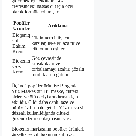
gidermek için etkilidir. Göz
çevresindeki hassas cilt için özel
olarak formüle edilmiştir.
Popüler
Açıklama
Ürünler
Biogeniq
Cildin nem ihtiyacını
Cilt
karşılar, lekeleri azaltır ve
Bakım
cilt tonunu eşitler.
Kremi
Göz çevresinde
Biogeniq
kırışıklıkları ve
Göz
torbalanmayı azaltır, gözaltı
Kremi
morluklarını giderir.
Üçüncü popüler ürün ise Biogeniq
Yüz Maskesidir. Bu maske, ciltteki
kirleri ve ölü deriyi arındırmak için
etkilidir. Cildi daha canlı, taze ve
pürüzsüz bir hale getirir. Yüz maskesi
düzenli kullanıldığında ciltteki
gözeneklerin sıkılaşmasını sağlar.
Biogeniq markasının popüler ürünleri,
güzellik ve cilt bakımında ihtiyaç