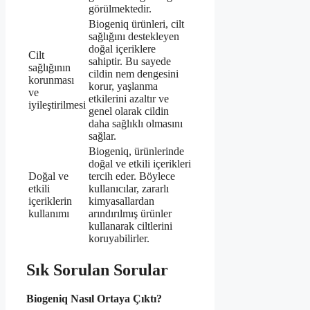
görülmektedir.
Biogeniq ürünleri, cilt
sağlığını destekleyen
doğal içeriklere
Cilt
sahiptir. Bu sayede
sağlığının
cildin nem dengesini
korunması
korur, yaşlanma
ve
etkilerini azaltır ve
iyileştirilmesi
genel olarak cildin
daha sağlıklı olmasını
sağlar.
Biogeniq, ürünlerinde
doğal ve etkili içerikleri
Doğal ve
tercih eder. Böylece
etkili
kullanıcılar, zararlı
içeriklerin
kimyasallardan
kullanımı
arındırılmış ürünler
kullanarak ciltlerini
koruyabilirler.
Sık Sorulan Sorular
Biogeniq Nasıl Ortaya Çıktı?