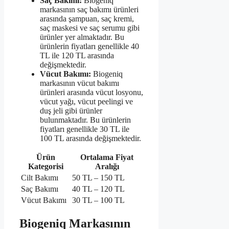
Saç Bakımı:
Biogeniq
markasının saç bakımı ürünleri
arasında şampuan, saç kremi,
saç maskesi ve saç serumu gibi
ürünler yer almaktadır. Bu
ürünlerin fiyatları genellikle 40
TL ile 120 TL arasında
değişmektedir.
Vücut Bakımı:
Biogeniq
markasının vücut bakımı
ürünleri arasında vücut losyonu,
vücut yağı, vücut peelingi ve
duş jeli gibi ürünler
bulunmaktadır. Bu ürünlerin
fiyatları genellikle 30 TL ile
100 TL arasında değişmektedir.
Ürün
Ortalama Fiyat
Kategorisi
Aralığı
Cilt Bakımı
50 TL – 150 TL
Saç Bakımı
40 TL – 120 TL
Vücut Bakımı
30 TL – 100 TL
Biogeniq Markasının