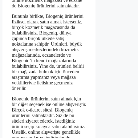
online kozmetik mağazası ve eczane
de Biogeniq ürünlerini satmaktadır.
Bununla birlikte, Biogeniq ürünlerini
fiziksel olarak satın almak isterseniz,
birçok kozmetik mağazasında da
bulabilirsiniz. Biogeniq, dünya
çapında birçok ülkede satış
noktalarına sahiptir. Ürünleri, büyük
alışveriş merkezlerindeki kozmetik
mağazalarında, eczanelerde ve
Biogeniq’in kendi mağazalarında
bulabilirsiniz. Yine de, ürünleri belirli
bir mağazada bulmak için önceden
araştırma yapmanız veya mağaza
yetkilileriyle iletişime geçmeniz
önerilir.
Biogeniq ürünlerini satın almak için
bir diğer seçenek ise online alışveriştir.
Birçok e-ticaret sitesi, Biogeniq
ürünlerini satmaktadır. Siz de bu
siteleri ziyaret ederek, istediğiniz
ürünü seçip kolayca satın alabilirsiniz.
Üstelik, online alışverişte genellikle
promosyonlar ve indirimler de