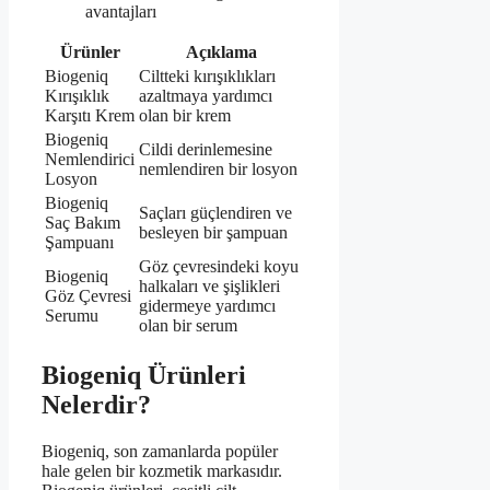
avantajları
Ürünler
Açıklama
Biogeniq
Ciltteki kırışıklıkları
Kırışıklık
azaltmaya yardımcı
Karşıtı Krem
olan bir krem
Biogeniq
Cildi derinlemesine
Nemlendirici
nemlendiren bir losyon
Losyon
Biogeniq
Saçları güçlendiren ve
Saç Bakım
besleyen bir şampuan
Şampuanı
Göz çevresindeki koyu
Biogeniq
halkaları ve şişlikleri
Göz Çevresi
gidermeye yardımcı
Serumu
olan bir serum
Biogeniq Ürünleri
Nelerdir?
Biogeniq, son zamanlarda popüler
hale gelen bir kozmetik markasıdır.