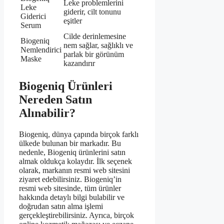
Leke problemlerini
Leke
giderir, cilt tonunu
Giderici
eşitler
Serum
Cilde derinlemesine
Biogeniq
nem sağlar, sağlıklı ve
Nemlendirici
parlak bir görünüm
Maske
kazandırır
Biogeniq Ürünleri
Nereden Satın
Alınabilir?
Biogeniq, dünya çapında birçok farklı
ülkede bulunan bir markadır. Bu
nedenle, Biogeniq ürünlerini satın
almak oldukça kolaydır. İlk seçenek
olarak, markanın resmi web sitesini
ziyaret edebilirsiniz. Biogeniq’in
resmi web sitesinde, tüm ürünler
hakkında detaylı bilgi bulabilir ve
doğrudan satın alma işlemi
gerçekleştirebilirsiniz. Ayrıca, birçok