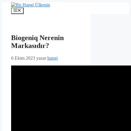
İçeriğe
atla
Menü
Biogeniq Nerenin
Markasıdır?
6 Ekim 2023
yazar
hangi